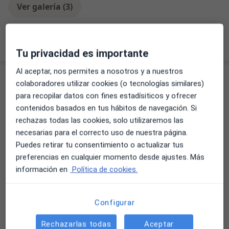
Ver galería (3)
Mostrar más detalles
sobre la experiencia
Tu privacidad es importante
Al aceptar, nos permites a nosotros y a nuestros
Servicios y precios
colaboradores utilizar cookies (o tecnologías similares)
para recopilar datos con fines estadísiticos y ofrecer
Primera visita Traumatología y Cirugía Ortopédica
contenidos basados en tus hábitos de navegación. Si
125 €
Detalles
rechazas todas las cookies, solo utilizaremos las
necesarias para el correcto uso de nuestra página.
Visitas sucesivas Traumatología y Cirugía Ortopédica
Puedes retirar tu consentimiento o actualizar tus
60 €
Detalles
preferencias en cualquier momento desde ajustes. Más
información en
Política de cookies.
Artroscopia de hombro
Servicio gratuito
Detalles
Configurar
Artroscopia de rodilla
Rechazarlas todas
Aceptar