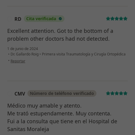
RD
Cita verificada
R
Excellent attention. Got to the bottom of a
problem other doctors had not detected.
1 de junio de 2024
•
Dr. Gallardo Roig
•
Primera visita Traumatología y Cirugía Ortopédica
en opinión del usuario RD
•
Reportar
CMV
Número de teléfono verificado
C
Médico muy amable y atento.
Me trató estupendamente. Muy contenta.
Fui a la consulta que tiene en el Hospital de
Sanitas Moraleja