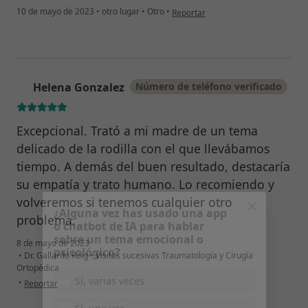
en opinión del usuario CMV
10 de mayo de 2023
•
otro lugar
•
Otro
•
Reportar
Helena Gonzalez
Número de teléfono verificado
H
Excepcional. Trató a mi madre de un tema
¿Alguna vez has usado una app
delicado de la rodilla con el que llevábamos
o chatbot de IA para hablar
sobre un tema emocional o
tiempo. A demás del buen resultado, destacaría
psicológico?
su empatía y trato humano. Lo recomiendo y
volveremos si tenemos cualquier otro
Sí, varias veces
problema.
Sí, una vez
8 de mayo de 2023
•
Dr. Gallardo Roig
•
Visitas sucesivas Traumatología y Cirugía
No, pero lo consideraría
Ortopédica
en opinión del usuario Helena Gonzalez
•
Reportar
No, y no confío en ello