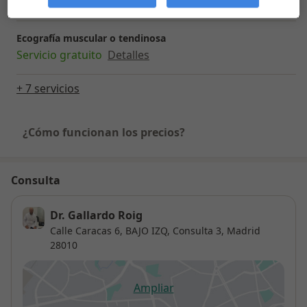
Servicio gratuito
Detalles
Ecografía muscular o tendinosa
Servicio gratuito
Detalles
+ 7 servicios
¿Cómo funcionan los precios?
Consulta
Dr. Gallardo Roig
Calle Caracas 6, BAJO IZQ, Consulta 3,
Madrid
28010
Ampliar
se abre en una nueva pestañ