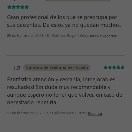
Gran profesional de los que se preocupa por
sus pacientes. De estos ya no quedan muchos.
en opinión del us
20 de febrero de 2023
•
Dr. Gallardo Roig
•
Infiltraciones
•
Reportar
J.D
Número de teléfono verificado
J
Fantástica atención y cercanía, inmejorables
resultados! Sin duda muy recomendable y
aunque espero no tener que volver, en caso de
necesitarlo repetiría.
en opinión del usuario J.D
13 de febrero de 2023
•
Dr. Gallardo Roig
•
Otro
•
Reportar