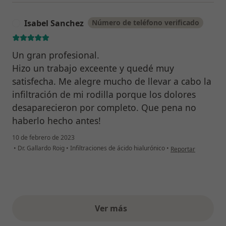
Isabel Sanchez
Número de teléfono verificado
I
Un gran profesional.
Hizo un trabajo exceente y quedé muy
satisfecha. Me alegre mucho de llevar a cabo la
infiltración de mi rodilla porque los dolores
desaparecieron por completo. Que pena no
haberlo hecho antes!
10 de febrero de 2023
en opinión del usua
•
Dr. Gallardo Roig
•
Infiltraciones de ácido hialurónico
•
Reportar
Ver más
opiniones anteriores