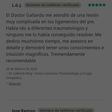
L.G.J.
Número de teléfono verificado
L
El Doctor Gallardo me atendió de una lesión
muy complicada en los ligamentos del pie.
Había ido a diferentes traumatologos y
ninguno me lo había conseguido resolver. Me
dedico muchísimo tiempo, me asesoro en
detalle y demostró tener unos conocimientos e
intuición magníficos. Tremendamente
recomendable
26 de febrero de 2023
•
Dr. Gallardo Roig
•
Visitas sucesivas Traumatología y Cirugía
Ortopédica
en opinión del usuario L.G.J.
•
Reportar
Jose Ramon
Número de teléfono verificado
J