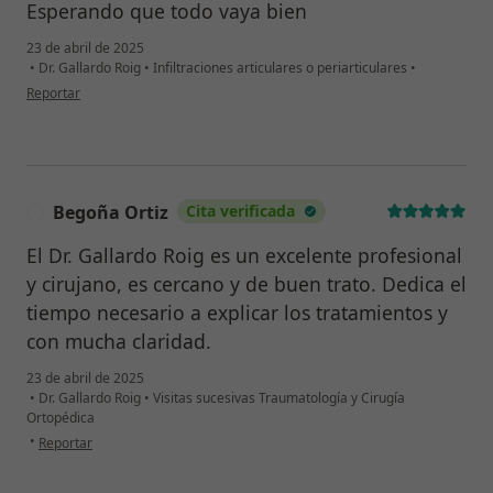
Esperando que todo vaya bien
23 de abril de 2025
•
Dr. Gallardo Roig
•
Infiltraciones articulares o periarticulares
•
en opinión del usuario Edmond White
Reportar
Begoña Ortiz
Cita verificada
B
El Dr. Gallardo Roig es un excelente profesional
y cirujano, es cercano y de buen trato. Dedica el
tiempo necesario a explicar los tratamientos y
con mucha claridad.
23 de abril de 2025
•
Dr. Gallardo Roig
•
Visitas sucesivas Traumatología y Cirugía
Ortopédica
en opinión del usuario Begoña Ortiz
•
Reportar