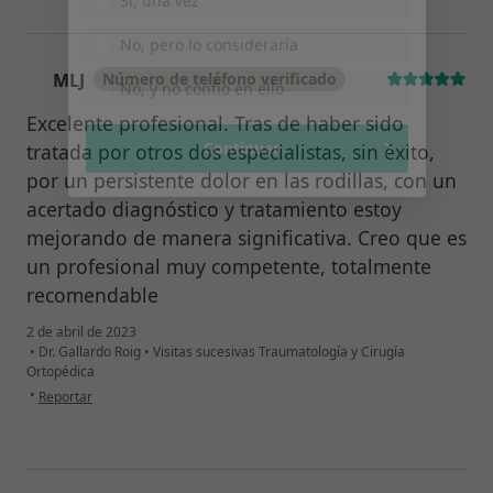
Continuar
MLJ
Número de teléfono verificado
M
Excelente profesional. Tras de haber sido
tratada por otros dos especialistas, sin éxito,
por un persistente dolor en las rodillas, con un
acertado diagnóstico y tratamiento estoy
mejorando de manera significativa. Creo que es
un profesional muy competente, totalmente
recomendable
2 de abril de 2023
•
Dr. Gallardo Roig
•
Visitas sucesivas Traumatología y Cirugía
Ortopédica
en opinión del usuario MLJ
•
Reportar