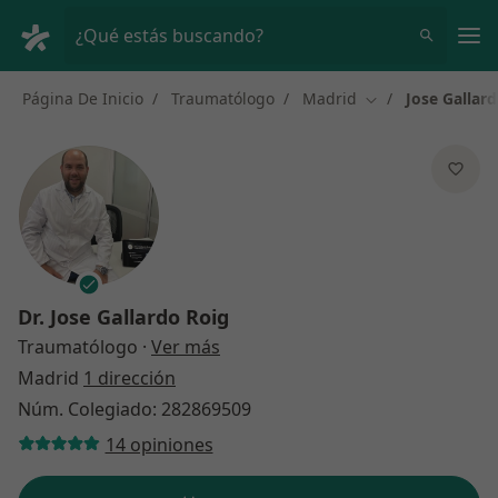
Men
¿Qué estás buscando?
Página De Inicio
Traumatólogo
Madrid
Jose Gallar
Cambiar de ciuda
Dr.
Jose Gallardo Roig
sobre las especializaciones
Traumatólogo
·
Ver más
Madrid
1 dirección
Núm. Colegiado: 282869509
14 opiniones