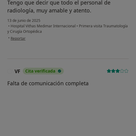
Tengo que decir que todo el personal de
radiología, muy amable y atento.
13 de junio de 2025
•
Hospital Vithas Medimar Internacional
•
Primera visita Traumatología
y Cirugía Ortopédica
en opinión del usuario Anonimo
•
Reportar
VF
Cita verificada
V
Falta de comunicación completa