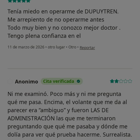
Tenía miedo en operarme de DUPUYTREN.
Me arrepiento de no operarme antes
Todo muy bien y no conozco mejor doctor .
Tengo plena confianza en el
en opinión del usuario Jose Miguel
11 de marzo de 2026
•
otro lugar
•
Otro
•
Reportar
Anonimo
Cita verificada
A
Ni me examinó. Poco más y ni me pregunta
qué me pasa. Encima, el volante que me da al
parecer era “ambiguo” y fueron LAS DE
ADMINISTRACIÓN las que me terminaron
preguntando que qué me pasaba y dónde me
dolía para ver qué prueba hacerme. Surrealista.