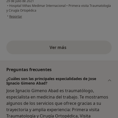
29 de julio de 2021
•
Hospital Vithas Medimar Internacional
•
Primera visita Traumatología
y Cirugía Ortopédica
en opinión del usuario D.C
•
Reportar
Ver más
opiniones anteriores
Preguntas frecuentes
¿Cuáles son las principales especialidades de Jose
Ignacio Gimeno Abad?
Jose Ignacio Gimeno Abad es traumatólogo,
especialista en medicina del trabajo. Te mostramos
algunos de los servicios que ofrece gracias a su
trayectoria y amplia experiencia: Primera visita
Traumatología y Cirugía Ortopédica, Visita