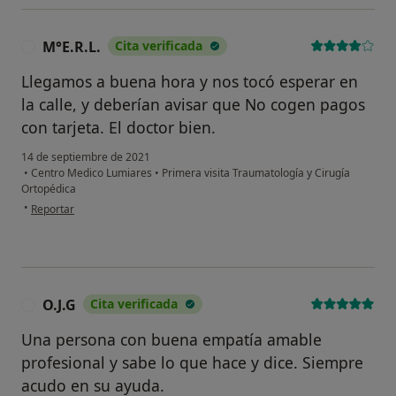
M°E.R.L.
Cita verificada
M
Llegamos a buena hora y nos tocó esperar en
la calle, y deberían avisar que No cogen pagos
con tarjeta. El doctor bien.
14 de septiembre de 2021
•
Centro Medico Lumiares
•
Primera visita Traumatología y Cirugía
Ortopédica
en opinión del usuario M°E.R.L.
•
Reportar
O.J.G
Cita verificada
O
Una persona con buena empatía amable
profesional y sabe lo que hace y dice. Siempre
acudo en su ayuda.