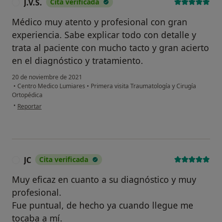
J.V.S.
Cita verificada
J
Médico muy atento y profesional con gran
experiencia. Sabe explicar todo con detalle y
trata al paciente con mucho tacto y gran acierto
en el diagnóstico y tratamiento.
20 de noviembre de 2021
•
Centro Medico Lumiares
•
Primera visita Traumatología y Cirugía
Ortopédica
en opinión del usuario J.V.S.
•
Reportar
JC
Cita verificada
J
Muy eficaz en cuanto a su diagnóstico y muy
profesional.
Fue puntual, de hecho ya cuando llegue me
tocaba a mí.