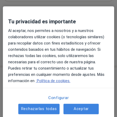
Formas de pago (visitas privadas)
Aseguradoras aceptadas en esta dirección
Detalles
Tu privacidad es importante
Número de teléfono
Al aceptar, nos permites a nosotros y a nuestros
965 16...
Mostrar número de teléfono
colaboradores utilizar cookies (o tecnologías similares)
902 37...
Mostrar número de teléfono
para recopilar datos con fines estadísiticos y ofrecer
contenidos basados en tus hábitos de navegación. Si
Mostrar más detalles
rechazas todas las cookies, solo utilizaremos las
sobre la dirección
necesarias para el correcto uso de nuestra página.
Puedes retirar tu consentimiento o actualizar tus
Aseguradoras aceptadas
preferencias en cualquier momento desde ajustes. Más
información en
Política de cookies.
Se aceptan aseguradoras, pero la cobertura varía
según la ubicación y el servicio.
Configurar
Adeslas
Asisa
Rechazarlas todas
Aceptar
Sanitas