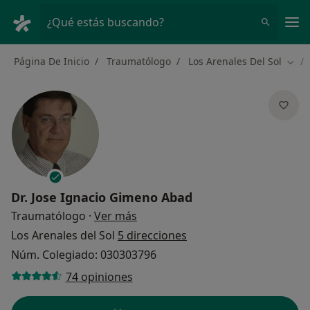
Men
¿Qué estás buscando?
Página De Inicio
Traumatólogo
Los Arenales Del Sol
Camb
Dr.
Jose Ignacio Gimeno Abad
sobre las especializaciones
Traumatólogo
·
Ver más
Los Arenales del Sol
5 direcciones
Núm. Colegiado: 030303796
74 opiniones