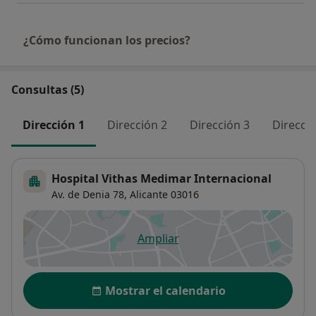
¿Cómo funcionan los precios?
Consultas (5)
Dirección 1
Dirección 2
Dirección 3
Direcció
Hospital Vithas Medimar Internacional
Av. de Denia 78,
Alicante
03016
Ampliar
se abre en una nueva pestañ
Disponibilidad
Mostrar el calendario