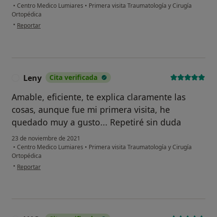
•
Centro Medico Lumiares
•
Primera visita Traumatología y Cirugía
Ortopédica
en opinión del usuario VF
•
Reportar
Leny
Cita verificada
L
Amable, eficiente, te explica claramente las
cosas, aunque fue mi primera visita, he
quedado muy a gusto... Repetiré sin duda
23 de noviembre de 2021
•
Centro Medico Lumiares
•
Primera visita Traumatología y Cirugía
Ortopédica
en opinión del usuario Leny
•
Reportar