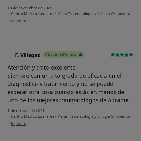
10 de noviembre de 2021
•
Centro Medico Lumiares
•
Visita Traumatología y Cirugía Ortopédica
en opinión del usuario JC
•
Reportar
F. Villegas
Cita verificada
F
Atención y trato excelente.
Siempre con un alto grado de eficacia en el
diagnóstico y tratamiento y no se puede
esperar otra cosa cuando estás en manos de
uno de los mejores traumatologos de Alicante.
1 de octubre de 2021
•
Centro Medico Lumiares
•
Visita Traumatología y Cirugía Ortopédica
en opinión del usuario F. Villegas
•
Reportar