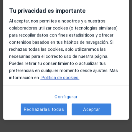
Fotos y vídeos
Tu privacidad es importante
Al aceptar, nos permites a nosotros y a nuestros
colaboradores utilizar cookies (o tecnologías similares)
para recopilar datos con fines estadísiticos y ofrecer
contenidos basados en tus hábitos de navegación. Si
rechazas todas las cookies, solo utilizaremos las
necesarias para el correcto uso de nuestra página.
Ver galería (4)
Puedes retirar tu consentimiento o actualizar tus
preferencias en cualquier momento desde ajustes. Más
información en
Política de cookies.
Mostrar más detalles
sobre la experiencia
Configurar
Servicios y precios
Rechazarlas todas
Aceptar
Primera visita fisioterapia
Reservar cita
Desde 50 €
Detalles