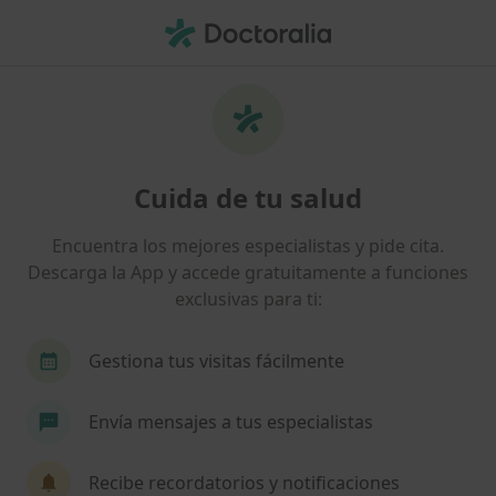
Men
¿Qué estás buscando?
Página De Inicio
Fisioterapeuta
Montequinto
José 
Cambiar de
Cuida de tu salud
Encuentra los mejores especialistas y pide cita.
Descarga la App y accede gratuitamente a funciones
exclusivas para ti:
José Luis Sánchez Corrochano
sobre las especializaciones
Fisioterapeuta
·
Ver más
Gestiona tus visitas fácilmente
Montequinto
2 direcciones
Núm. Colegiado: 8715
Envía mensajes a tus especialistas
234 opiniones
Recibe recordatorios y notificaciones