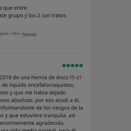
s que entre.
ste grupo y los 2 con tratos
en opinión del usuario Sergio Domínguez Montoya
ógicas
•
Otro
•
Reportar
2018 de una hernia de disco l5-s1
 de liquido encefalorraquideo,
ntes y que me habia dejado
so absoluto, por eso acudí a él,
 informandome de los riesgos de la
y que estuviera tranquila, asi
y enormemente agradecida,
 una vida media normal, para él