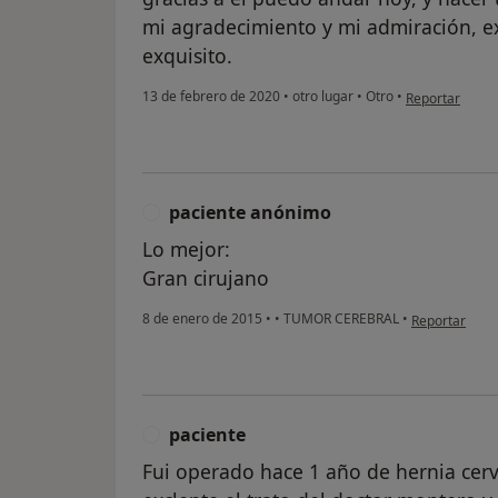
mi agradecimiento y mi admiración, ex
exquisito.
en opinión del
13 de febrero de 2020
•
otro lugar
•
Otro
•
Reportar
paciente anónimo
P
Lo mejor:
Gran cirujano
en opinión de
8 de enero de 2015
•
•
TUMOR CEREBRAL
•
Reportar
paciente
P
Fui operado hace 1 año de hernia cervi