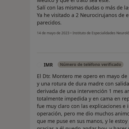
Médico y que el trato sea este.
Salí con las mismas dudas o más de la
Ya he visitado a 2 Neurocirujanos de e
parecidos.
14 de mayo de 2023
•
Instituto de Especialidades Neurol
IMR
Número de teléfono verificado
I
El Dtr. Montero me opero en mayo de 
y una rotura de dura madre con salida
derivada de una intervención 1 mes a
totalmente impedida y en cama en repo
fue muy claro con las explicaciones e
operación, pero me dio muchos animos 
que me puse en sus manos, y le esto
gracias a él puedo andar hoy, y hacer