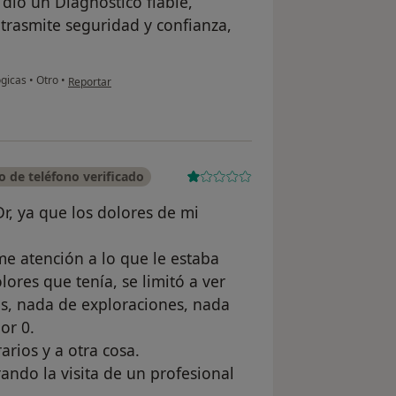
dio un Diagnóstico fiable,
 trasmite seguridad y confianza,
en opinión del usuario Suad Mohamed cherradi Mohamed
ógicas
•
Otro
•
Reportar
 de teléfono verificado
Dr, ya que los dolores de mi
e atención a lo que le estaba
ores que tenía, se limitó a ver
ás, nada de exploraciones, nada
or 0.
rios y a otra cosa.
ndo la visita de un profesional