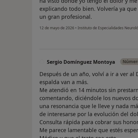
ha visto donde yo tengo el dolor y me 
explicando todo bien. Volvería ya que
un gran profesional.
12 de mayo de 2026
•
Instituto de Especialidades Neurol
Sergio Domínguez Montoya
Número
S
Después de un año, volví a ir a ver al 
espalda van a más.
Me atendió en 14 minutos sin prestarm
comentando, diciéndole los nuevos dol
una resonancia que le lleve y nada m
de interesarse por la evolución del dol
Consulta rápida para cobrar sus honora
Me parece lamentable que estés espera