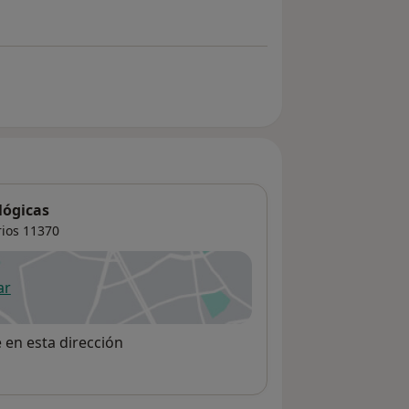
lógicas
rios
11370
ar
 abre en una nueva pestaña
e en esta dirección