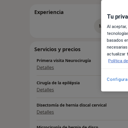
Experiencia
Tu priv
Mostrar más 
Al aceptar,
so
tecnologías
basados en
necesarias
Servicios y precios
actualizar
Primera visita Neurocirugía
Política d
Detalles
Configura
Cirugía de la epilépsia
Detalles
Disectomía de hernia discal cervical
Detalles
Microcirugía de hernia de disco