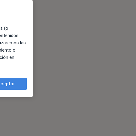
es (o
contenidos
lizaremos las
miento o
ción en
ceptar