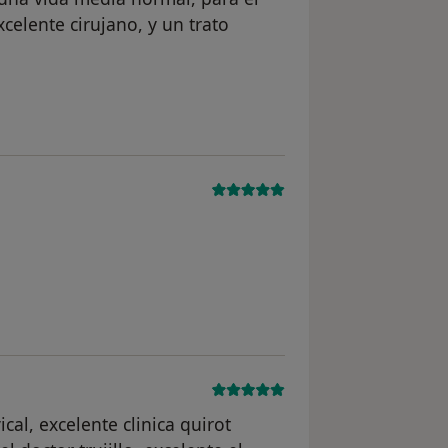
celente cirujano, y un trato
 usuario IMR
l usuario paciente anónimo
cal, excelente clinica quirot