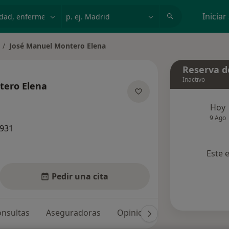
dad, enfermedad o nombre
p. ej. Madrid
Iniciar
José Manuel Montero Elena
mbiar de ciudad
Reserva de
Inactivo
tero Elena
sobre las especializaciones
Hoy
9 Ago
2931
Este 
Pedir una cita
nsultas
Aseguradoras
Opiniones (5)