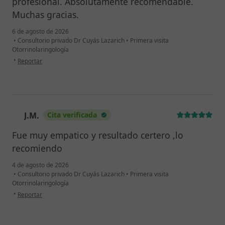
profesional. Absolutamente recomendable.
Muchas gracias.
6 de agosto de 2026
•
Consultorio privado Dr Cuyás Lazarich
•
Primera visita
Otorrinolaringología
en opinión del usuario SH
•
Reportar
J.M.
Cita verificada
J
Fue muy empatico y resultado certero ,lo
recomiendo
4 de agosto de 2026
•
Consultorio privado Dr Cuyás Lazarich
•
Primera visita
Otorrinolaringología
en opinión del usuario J.M.
•
Reportar