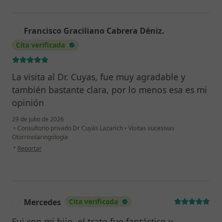
Francisco Graciliano Cabrera Déniz.
F
Cita verificada
La visita al Dr. Cuyas, fue muy agradable y
también bastante clara, por lo menos esa es mi
opinión
29 de julio de 2026
•
Consultorio privado Dr Cuyás Lazarich
•
Visitas sucesivas
Otorrinolaringología
en opinión del usuario Francisco Graciliano Cabrera Déniz.
•
Reportar
Mercedes
Cita verificada
M
Fui con mi hijo, el trato fue fantástico y