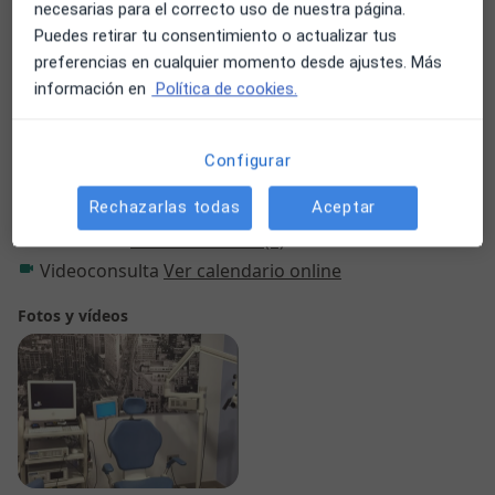
necesarias para el correcto uso de nuestra página.
Ronquido en los niños
Adenoides agrandadas
Puedes retirar tu consentimiento o actualizar tus
a11y_s
Amigdalitis
Pólipos nasales
Faringitis
+106
preferencias en cualquier momento desde ajustes. Más
información en
Política de cookies.
Pacientes que atiendo
Adultos (Solo en algunas direcciones)
Configurar
Niños (Solo en algunas direcciones)
Rechazarlas todas
Aceptar
Tipos de consulta
Presencial
Ver direcciones (1)
Videoconsulta
Ver calendario online
Fotos y vídeos