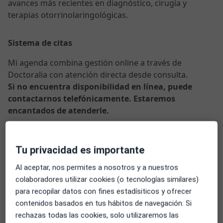
avances más recientes en diagnóstico, cirugía y
terapias otorrinolaringológicas.
Sistema de citas
Mi agenda combina gestión online a través de
Doctoralia con atención directa desde consulta.
Si no encuentra disponibilidad en línea, puede
contactarnos telefónicamente. Estaremos
encantados de atenderle.
Sobre mí
ver más
Tu privacidad es importante
Especialista en:
Orl pediátrica
Al aceptar, nos permites a nosotros y a nuestros
Cirugía orl
colaboradores utilizar cookies (o tecnologías similares)
Cirugía de la nariz
para recopilar datos con fines estadísiticos y ofrecer
Audiología
contenidos basados en tus hábitos de navegación. Si
rechazas todas las cookies, solo utilizaremos las
Principales enfermedades tratadas