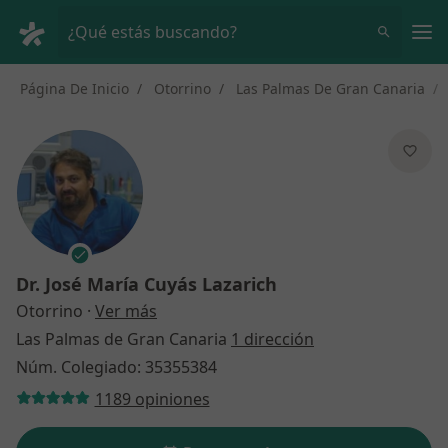
Men
¿Qué estás buscando?
Página De Inicio
Otorrino
Las Palmas De Gran Canaria
Dr.
José María Cuyás Lazarich
sobre las especializaciones
Otorrino
·
Ver más
Las Palmas de Gran Canaria
1 dirección
Núm. Colegiado: 35355384
1189 opiniones