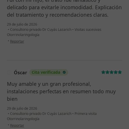
delicado para evitarle incomodidad. Explicación
del tratamiento y recomendaciones claras.
29 de julio de 2026
•
Consultorio privado Dr Cuyás Lazarich
•
Visitas sucesivas
Otorrinolaringología
en opinión del usuario Mercedes
•
Reportar
Óscar
Cita verificada
Ó
Muy amable y un gran profesional,
instalaciones perfectas en resumen todo muy
bien
29 de julio de 2026
•
Consultorio privado Dr Cuyás Lazarich
•
Primera visita
Otorrinolaringología
en opinión del usuario Óscar
•
Reportar