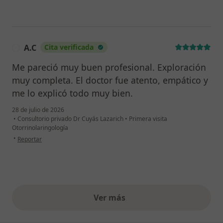
A.C
Cita verificada
A
Me pareció muy buen profesional. Exploración
muy completa. El doctor fue atento, empático y
me lo explicó todo muy bien.
28 de julio de 2026
•
Consultorio privado Dr Cuyás Lazarich
•
Primera visita
Otorrinolaringología
en opinión del usuario A.C
•
Reportar
Ver más
opiniones anteriores