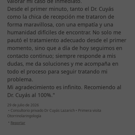
valorar mi caso de inmediato.
Desde el primer minuto, tanto el Dr. Cuyás
como la chica de recepción me trataron de
forma maravillosa, con una empatía y una
humanidad difíciles de encontrar. No solo me
pautó el tratamiento adecuado desde el primer
momento, sino que a día de hoy seguimos en
contacto continuo; siempre responde a mis
dudas, me da soluciones y me acompaña en
todo el proceso para seguir tratando mi
problema.
Mi agradecimiento es infinito. Recomiendo al
Dr. Cuyás al 100%."
29 de julio de 2026
•
Consultorio privado Dr Cuyás Lazarich
•
Primera visita
Otorrinolaringología
en opinión del usuario Victor Quevedo Andújar
•
Reportar