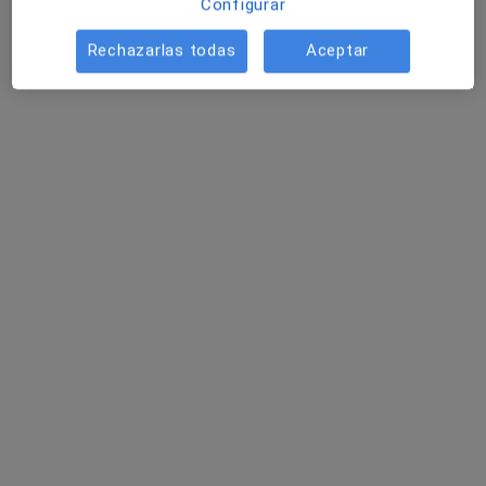
Configurar
Rechazarlas todas
Aceptar
Clínica Arnao
·
Ver más
Otorrino, Acupuntor, Alergólogo
45 opiniones
Calle José Bergamín 4, Telde
•
Mapa
Clínica Arnao
Acepta Asisa
Primera visita Otorrinolaringología
Mostrar más servicios
Dra. Chiara Monopoli
Roca
Otorrino
Ningún profesional de este centro tiene citas disponibles