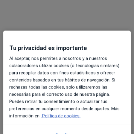
Dra. Chiara Monopoli Roca
·
Ver más
Otorrino
Calle José Bergamín 4, Telde
•
Mapa
Clínica Arnao
Tu privacidad es importante
Acepta Asisa
Al aceptar, nos permites a nosotros y a nuestros
Primera visita Otorrinolaringología
colaboradores utilizar cookies (o tecnologías similares)
para recopilar datos con fines estadísiticos y ofrecer
Este especialista no ofrece reserva de cita online en esta dirección.
contenidos basados en tus hábitos de navegación. Si
rechazas todas las cookies, solo utilizaremos las
Pedir una cita
necesarias para el correcto uso de nuestra página.
Puedes retirar tu consentimiento o actualizar tus
preferencias en cualquier momento desde ajustes. Más
información en
Política de cookies.