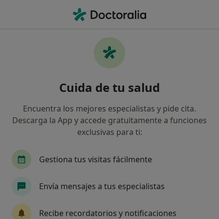
Men
Otorrino • Las Palmas de Gran Canaria, Las Palmas
Filtros
Seguro:
Asisa
Map
Otorrinos de Asisa en Las Palmas de Gran
Cuida de tu salud
Canaria
Así organizamos los resultados
Encuentra los mejores especialistas y pide cita.
Descarga la App y accede gratuitamente a funciones
exclusivas para ti:
Gestiona tus visitas fácilmente
Envía mensajes a tus especialistas
Dr. Juan Luis Cabrera Hernández
Recibe recordatorios y notificaciones
·
Ver más
Otorrino, Otorrino infantil