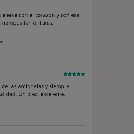
 ejerce con el corazón y con esa
tiempos tan difíciles.
ión del usuario Juana Reyes Ruano González
ar
 de las amigdalas y siempre
alidad. Un diez, excelente.
ario Elrna