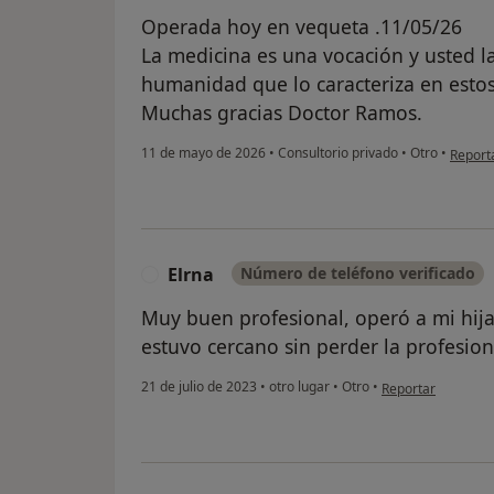
Operada hoy en vequeta .11/05/26
La medicina es una vocación y usted la
humanidad que lo caracteriza en estos 
Muchas gracias Doctor Ramos.
en opin
11 de mayo de 2026
•
Consultorio privado
•
Otro
•
Report
Elrna
Número de teléfono verificado
E
Muy buen profesional, operó a mi hija
estuvo cercano sin perder la profesion
en opinión del usu
21 de julio de 2023
•
otro lugar
•
Otro
•
Reportar