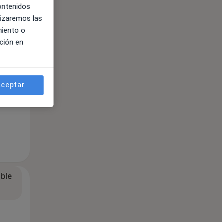
contenidos
lizaremos las
ible
miento o
ción en
ceptar
ible