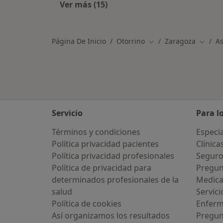
Ver más (15)
Más en esta categoría: Otros especi
Página De Inicio
Otorrino
Zaragoza
As
Cambiar de ciudad
Cambia
Servicio
Para l
Términos y condiciones
Especia
Política privacidad pacientes
Clínica
Política privacidad profesionales
Seguro
Política de privacidad para
Pregun
determinados profesionales de la
Medic
salud
Servici
Política de cookies
Enfer
Así organizamos los resultados
Pregun