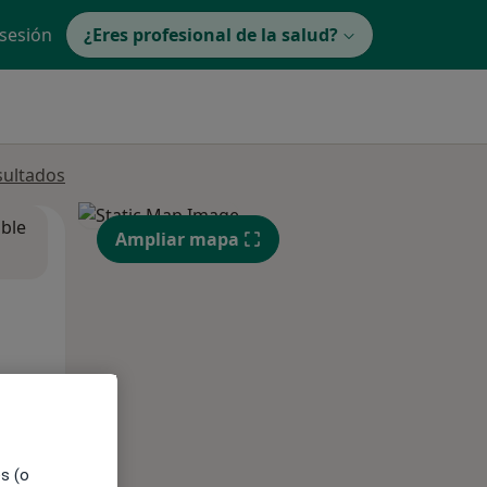
 sesión
¿Eres profesional de la salud?
sultados
ible
Ampliar mapa
es (o