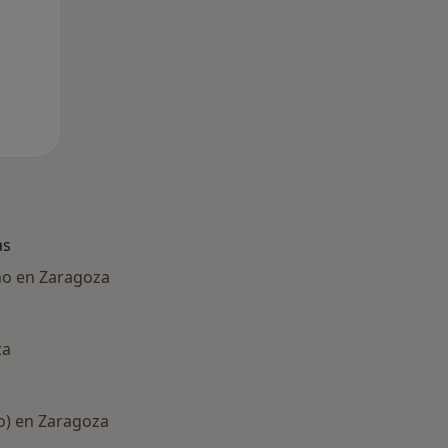
as
ño en Zaragoza
za
do) en Zaragoza