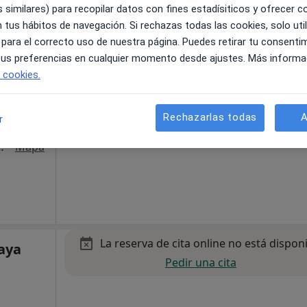
 similares) para recopilar datos con fines estadísiticos y ofrecer 
 tus hábitos de navegación. Si rechazas todas las cookies, solo uti
La reserva de cita online no está dispon
 para el correcto uso de nuestra página. Puedes retirar tu consenti
sner
Pedir una cita
 tus preferencias en cualquier momento desde ajustes. Más informa
e cookies.
Rechazarlas todas
A
r
 chalet 1, Zaragoza
•
Mapa
La reserva de cita online no está dispon
aya
Pedir una cita