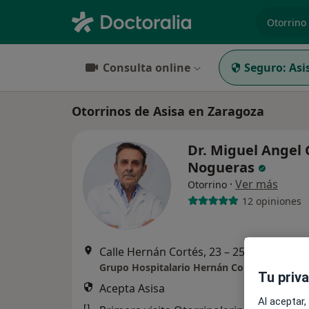
especiali
Consulta online
Seguro:
Asi
Otorrinos de Asisa en Zaragoza
Dr. Miguel Angel 
Nogueras
·
Ver más
Otorrino
12 opiniones
Calle Hernán Cortés, 23 – 25, Zaragoza
•
Grupo Hospitalario Hernán Cortés
Tu priv
Acepta Asisa
Al aceptar,