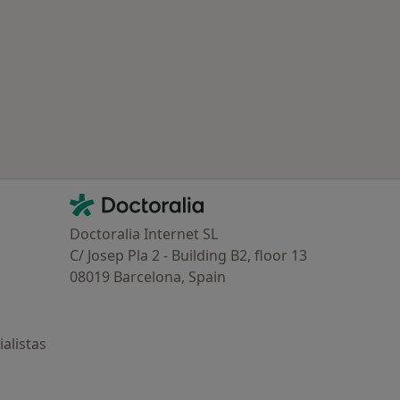
ría: Enfermedades más tratadas
Contacto
Doctoralia - Página de inicio
Doctoralia Internet SL
C/ Josep Pla 2 - Building B2, floor 13
08019 Barcelona, Spain
alistas