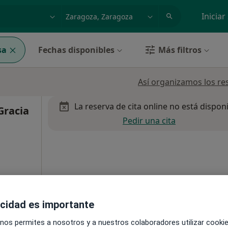
dad, enfermedad o nombre
p. ej. Madrid
Iniciar
sa
Fechas disponibles
Más filtros
Así organizamos los re
La reserva de cita online no está dispon
Gracia
Pedir una cita
Mapa
acidad es importante
 nos permites a nosotros y a nuestros colaboradores utilizar cooki