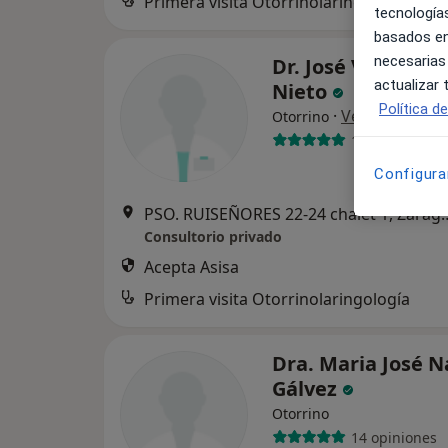
Primera visita Otorrinolaringología
tecnologías
basados en
necesarias
Dr. José Víctor Ti
actualizar
Nieto
Política d
·
Ver más
Otorrino
12 opiniones
Configura
PSO. RUISEÑORES 22-24
Consultorio privado
Acepta Asisa
Primera visita Otorrinolaringología
Dra. Maria José N
Gálvez
Otorrino
14 opiniones