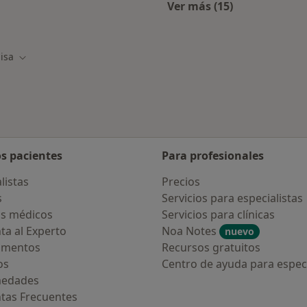
Ver más (15)
alistas de Asisa
Más en esta catego
isa
r de ciudad
Cambiar de ciudad
os pacientes
Para profesionales
listas
Precios
s
Servicios para especialistas
s médicos
Servicios para clínicas
ta al Experto
Noa Notes
nuevo
amentos
Recursos gratuitos
os
Centro de ayuda para especi
medades
tas Frecuentes