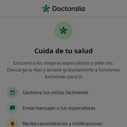
Men
Otorrino • Las Palmas de Gran Canaria, Las Palmas
Filtros
Seguro:
Cigna Healthcare Es
Otorrinos de Cigna Healthcare España en
Cuida de tu salud
Las Palmas de Gran Canaria
Así organizamos los resultados
Encuentra los mejores especialistas y pide cita.
Descarga la App y accede gratuitamente a funciones
exclusivas para ti:
Gestiona tus visitas fácilmente
Envía mensajes a tus especialistas
Dr. Rafael Casañas Barrios
Recibe recordatorios y notificaciones
Otorrino