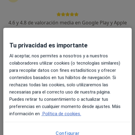
32 opiniones
Avda. Rafael Cabrera 22A, Las Palmas de Gran Canaria
•
Mapa
4.6 y 4.8 de valoración media en Google Play y Apple
Consultorio privado
Store
Acepta Cigna Healthcare España
Primera visita Otorrinolaringología
Tu privacidad es importante
Este especialista no ofrece reserva de cita online en esta dirección.
Al aceptar, nos permites a nosotros y a nuestros
colaboradores utilizar cookies (o tecnologías similares)
Pedir una cita
para recopilar datos con fines estadísiticos y ofrecer
contenidos basados en tus hábitos de navegación. Si
rechazas todas las cookies, solo utilizaremos las
necesarias para el correcto uso de nuestra página.
Puedes retirar tu consentimiento o actualizar tus
preferencias en cualquier momento desde ajustes. Más
información en
Política de cookies.
Configurar