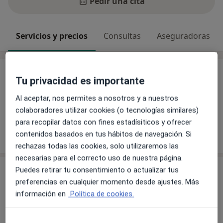
Pedir una cita
Servicios y precios
Consultas
Aseguradoras
Servicios y precios
Tu privacidad es importante
Sin información sobre servicios y precios
Al aceptar, nos permites a nosotros y a nuestros
Este especialista aún no ha añadido información
colaboradores utilizar cookies (o tecnologías similares)
sobre sus servicios
para recopilar datos con fines estadísiticos y ofrecer
contenidos basados en tus hábitos de navegación. Si
rechazas todas las cookies, solo utilizaremos las
necesarias para el correcto uso de nuestra página.
Consulta
Puedes retirar tu consentimiento o actualizar tus
preferencias en cualquier momento desde ajustes. Más
información en
Política de cookies.
Policlínica Alto Aragón, S.L
PEDRO SOPENA 12,
Huesca
22003