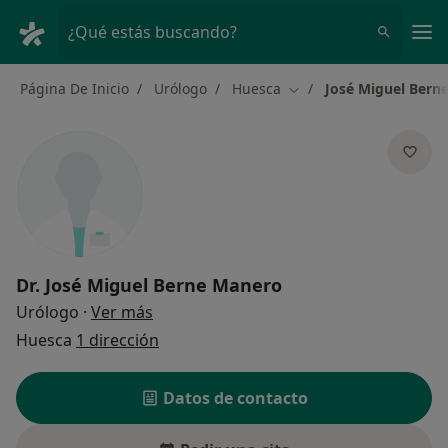
Men
¿Qué estás buscando?
Página De Inicio
Urólogo
Huesca
José Miguel Bern
Cambiar de ciudad
Dr.
José Miguel Berne Manero
sobre las especializaciones
Urólogo
·
Ver más
Huesca
1 dirección
Datos de contacto