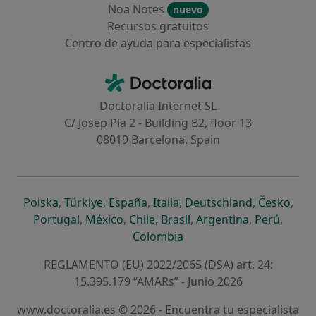
Noa Notes
nuevo
Recursos gratuitos
Centro de ayuda para especialistas
Contacto
Doctoralia - Página de inicio
Doctoralia Internet SL
C/ Josep Pla 2 - Building B2, floor 13
08019 Barcelona, Spain
se abre en una nueva pestaña
se abre en una nueva pestaña
se abre en una nueva pestaña
se abre en una nueva pes
se abre en 
se a
Polska
,
Türkiye
,
España
,
Italia
,
Deutschland
,
Česko
,
se abre en una nueva pestaña
se abre en una nueva pestaña
se abre en una nueva pestaña
se abre en una nueva p
se abre en 
se abr
Portugal
,
México
,
Chile
,
Brasil
,
Argentina
,
Perú
,
se abre en una nueva pe
Colombia
REGLAMENTO (EU) 2022/2065 (DSA) art. 24:
15.395.179 “AMARs” - Junio 2026
www.doctoralia.es © 2026 - Encuentra tu especialista