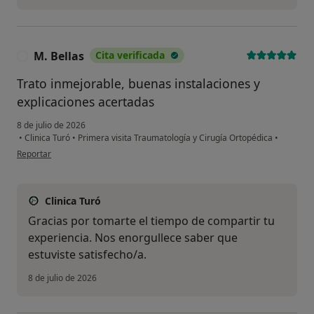
M. Bellas
Cita verificada
M
Trato inmejorable, buenas instalaciones y
explicaciones acertadas
8 de julio de 2026
•
Clinica Turó
•
Primera visita Traumatología y Cirugía Ortopédica
•
en opinión del usuario M. Bellas
Reportar
Clinica Turó
Gracias por tomarte el tiempo de compartir tu
experiencia. Nos enorgullece saber que
estuviste satisfecho/a.
8 de julio de 2026