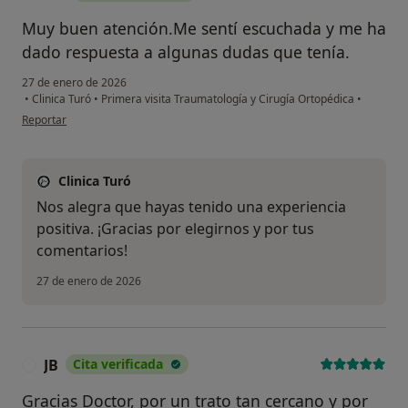
Muy buen atención.Me sentí escuchada y me ha
dado respuesta a algunas dudas que tenía.
27 de enero de 2026
•
Clinica Turó
•
Primera visita Traumatología y Cirugía Ortopédica
•
en opinión del usuario E.P
Reportar
Clinica Turó
Nos alegra que hayas tenido una experiencia
positiva. ¡Gracias por elegirnos y por tus
comentarios!
27 de enero de 2026
JB
Cita verificada
J
Gracias Doctor, por un trato tan cercano y por