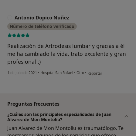
Antonio Dopico Nuñez
A
Número de teléfono verificado
Realización de Artrodesis lumbar y gracias a él
me ha cambiado la vida, trato excelente y gran
profesional :)
en opinión del usuario Anto
1 de julio de 2021
•
Hospital San Rafael
•
Otro
•
Reportar
Preguntas frecuentes
¿Cuáles son las principales especialidades de Juan
Alvarez de Mon Montoliu?
Juan Alvarez de Mon Montoliu es traumatólogo. Te
mostramos algunos de los servicios que ofrece