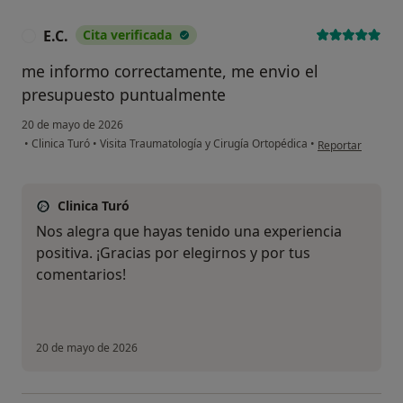
E.C.
Cita verificada
E
me informo correctamente, me envio el
presupuesto puntualmente
20 de mayo de 2026
en opinión del us
•
Clinica Turó
•
Visita Traumatología y Cirugía Ortopédica
•
Reportar
Clinica Turó
Nos alegra que hayas tenido una experiencia
positiva. ¡Gracias por elegirnos y por tus
¿Alguna vez has usado una app
o chatbot de IA para hablar
comentarios!
sobre un tema emocional o
psicológico?
Sí, varias veces
20 de mayo de 2026
Sí, una vez