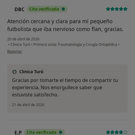
No, pero lo consideraría
DBC
Cita verificada
D
No, y no confío en ello
Atención cercana y clara para mi pequeño
futbolista que iba nervioso como flan, gracias.
Continuar
20 de abril de 2026
•
Clinica Turó
•
Primera visita Traumatología y Cirugía Ortopédica
•
en opinión del usuario DBC
Reportar
Clinica Turó
Gracias por tomarte el tiempo de compartir tu
experiencia. Nos enorgullece saber que
estuviste satisfecho.
21 de abril de 2026
E.P
Cita verificada
E