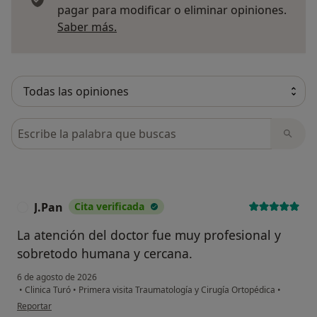
pagar para modificar o eliminar opiniones.
Más información sobre opiniones
Saber más.
Busca en opiniones
J.Pan
Cita verificada
J
La atención del doctor fue muy profesional y
sobretodo humana y cercana.
6 de agosto de 2026
•
Clinica Turó
•
Primera visita Traumatología y Cirugía Ortopédica
•
en opinión del usuario J.Pan
Reportar