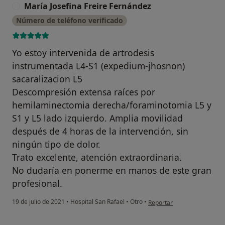
María Josefina Freire Fernández
M
Número de teléfono verificado
Yo estoy intervenida de artrodesis
instrumentada L4-S1 (expedium-jhosnon)
sacaralizacion L5
Descompresión extensa raíces por
hemilaminectomia derecha/foraminotomia L5 y
S1 y L5 lado izquierdo. Amplia movilidad
después de 4 horas de la intervención, sin
ningún tipo de dolor.
Trato excelente, atención extraordinaria.
No dudaría en ponerme en manos de este gran
profesional.
en opinión del usuario Marí
19 de julio de 2021
•
Hospital San Rafael
•
Otro
•
Reportar