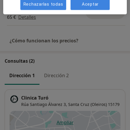
Rechazarlas todas
Aceptar
Visita Traumatología y Cirugía
Ortopédica
Reservar cita
65 €
Detalles
¿Cómo funcionan los precios?
Consultas (2)
Dirección 1
Dirección 2
Clinica Turó
Rúa Santiago Álvarez 3,
Santa Cruz (Oleiros)
15179
Ampliar
se abre en una nueva pestañ