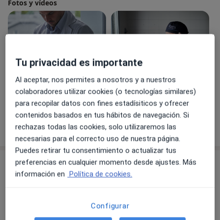
Fotos y vídeos
Tu privacidad es importante
Al aceptar, nos permites a nosotros y a nuestros
colaboradores utilizar cookies (o tecnologías similares)
Ver galería (5)
para recopilar datos con fines estadísiticos y ofrecer
contenidos basados en tus hábitos de navegación. Si
Mostrar más detalles
rechazas todas las cookies, solo utilizaremos las
sobre la experiencia
necesarias para el correcto uso de nuestra página.
Puedes retirar tu consentimiento o actualizar tus
Servicios y precios
preferencias en cualquier momento desde ajustes. Más
información en
Política de cookies.
Primera visita Traumatología y
Cirugía Ortopédica
Reservar cita
Desde 100 €
Detalles
Configurar