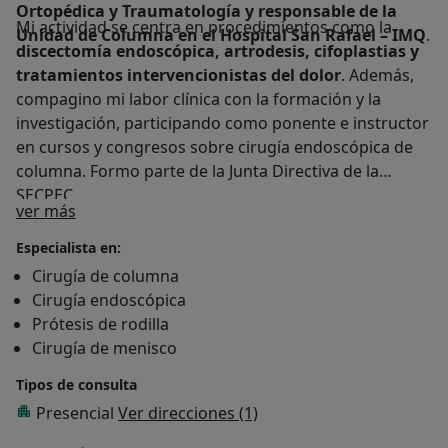
Ortopédica y Traumatología y responsable de la
Mi actividad se centra en procedimientos como la
Unidad de Columna en el Hospital San Rafael – IMQ
.
discectomía endoscópica, artrodesis, cifoplastias y
tratamientos intervencionistas del dolor
. Además,
compagino mi labor clínica con la formación y la
investigación, participando como ponente e instructor
en cursos y congresos sobre cirugía endoscópica de
columna. Formo parte de la Junta Directiva de la
SECPEC.
Sobre mí
ver más
Mi compromiso es ofrecer un
tratamiento
Especialista en:
personalizado, seguro y cercano
, basado en la
Cirugía de columna
evidencia científica
. Atiendo en
A Coruña
y colaboro
Cirugía endoscópica
con centros en otras ciudades de
España y Portugal
.
Prótesis de rodilla
Cirugía de menisco
Tipos de consulta
Presencial
Ver direcciones (1)