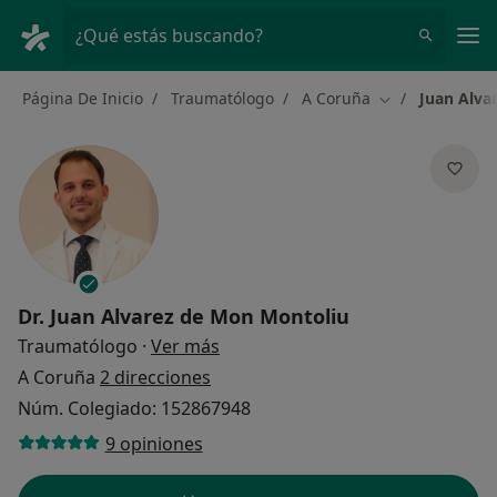
Men
¿Qué estás buscando?
Página De Inicio
Traumatólogo
A Coruña
Juan Alva
Cambiar de ciu
Dr.
Juan Alvarez de Mon Montoliu
sobre las especializaciones
Traumatólogo
·
Ver más
A Coruña
2 direcciones
Núm. Colegiado: 152867948
9 opiniones