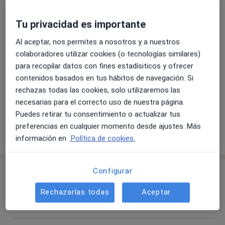
Tricología
Tu privacidad es importante
Principales enfermedades tratadas
Atopía
Acné rosácea
Caída de pelo
Nevos
Al aceptar, nos permites a nosotros y a nuestros
a11y_sr_more_diseases
Melanoma
+25
colaboradores utilizar cookies (o tecnologías similares)
para recopilar datos con fines estadísiticos y ofrecer
Pacientes que atiendo
contenidos basados en tus hábitos de navegación. Si
rechazas todas las cookies, solo utilizaremos las
Adultos
necesarias para el correcto uso de nuestra página.
Niños
Puedes retirar tu consentimiento o actualizar tus
preferencias en cualquier momento desde ajustes. Más
Mostrar más detalles
información en
Política de cookies.
sobre la experiencia
Configurar
Servicios y precios
Primera visita Dermatología
Rechazarlas todas
Aceptar
70 €
Detalles