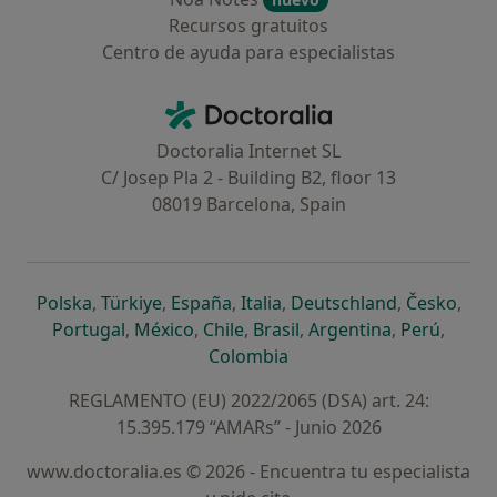
Recursos gratuitos
Centro de ayuda para especialistas
Contacto
Doctoralia - Página de inicio
Doctoralia Internet SL
C/ Josep Pla 2 - Building B2, floor 13
08019 Barcelona, Spain
se abre en una nueva pestaña
se abre en una nueva pestaña
se abre en una nueva pestaña
se abre en una nueva pes
se abre en 
se a
Polska
,
Türkiye
,
España
,
Italia
,
Deutschland
,
Česko
,
se abre en una nueva pestaña
se abre en una nueva pestaña
se abre en una nueva pestaña
se abre en una nueva p
se abre en 
se abr
Portugal
,
México
,
Chile
,
Brasil
,
Argentina
,
Perú
,
se abre en una nueva pe
Colombia
REGLAMENTO (EU) 2022/2065 (DSA) art. 24:
15.395.179 “AMARs” - Junio 2026
www.doctoralia.es © 2026 - Encuentra tu especialista