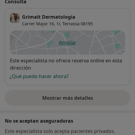
Consulta
Grimalt Dermatologia
Carrer Major 16, 1r,
Terrassa
08195
Ampliar
se abre en una nueva pestañ
Disponibilidad
Este especialista no ofrece reserva online en esta
dirección
¿Qué puedo hacer ahora?
Mostrar más detalles
sobre la dirección
No se aceptan aseguradoras
Este especialista solo acepta pacientes privados.