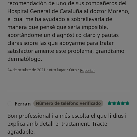
recomendación de uno de sus compañeros del
Hospital General de Cataluña al doctor Moreno,
el cual me ha ayudado a sobrellevarla de
manera que pensé que sería imposible,
aportándome un diagnóstico claro y pautas
claras sobre las que apoyarme para tratar
satisfactoriamente este problema, grandísimo
dermatólogo.
en opinión del usuario A.L.
24 de octubre de 2021
•
otro lugar
•
Otro
•
Reportar
Ferran
Número de teléfono verificado
F
Bon professional i a més escolta el que li dius i
explica amb detall el tractament. Tracte
agradable.