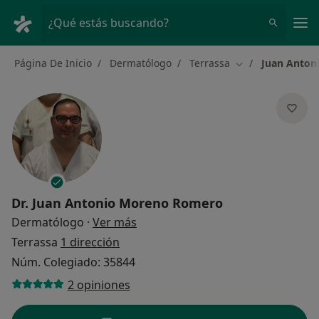
Men
¿Qué estás buscando?
Página De Inicio
Dermatólogo
Terrassa
Juan Anton
Cambiar de ciud
Dr.
Juan Antonio Moreno Romero
sobre las especializaciones
Dermatólogo
·
Ver más
Terrassa
1 dirección
Núm. Colegiado: 35844
2 opiniones