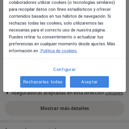
colaboradores utilizar cookies (o tecnologías similares)
Centro Asistencial, Prev.Intermutual
para recopilar datos con fines estadísiticos y ofrecer
BELMONTE DE SAN JOSE Nº21 BAJOS,
Alcañiz
contenidos basados en tus hábitos de navegación. Si
44600
rechazas todas las cookies, solo utilizaremos las
necesarias para el correcto uso de nuestra página.
Ampliar
Puedes retirar tu consentimiento o actualizar tus
se abre en una nueva pestañ
preferencias en cualquier momento desde ajustes. Más
información en
Política de cookies.
Disponibilidad
Este especialista no ofrece reserva online en esta
dirección
¿Qué puedo hacer ahora?
Configurar
Rechazarlas todas
Aceptar
Formas de pago (visitas privadas)
Aseguradoras aceptadas en esta dirección
Detalles
Mostrar más detalles
sobre la dirección