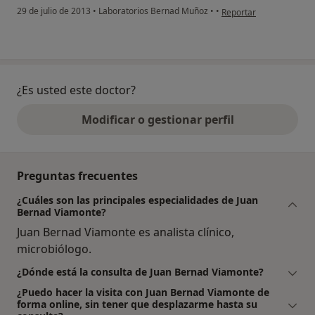
en opinión del usuario 
29 de julio de 2013
•
Laboratorios Bernad Muñoz
•
•
Reportar
¿Es usted este doctor?
Modificar o gestionar perfil
Preguntas frecuentes
¿Cuáles son las principales especialidades de Juan
Bernad Viamonte?
Juan Bernad Viamonte es analista clínico,
microbiólogo.
¿Dónde está la consulta de Juan Bernad Viamonte?
¿Puedo hacer la visita con Juan Bernad Viamonte de
forma online, sin tener que desplazarme hasta su