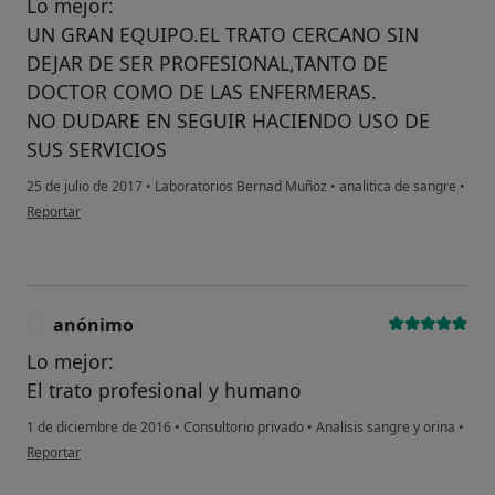
Lo mejor:
UN GRAN EQUIPO.EL TRATO CERCANO SIN
DEJAR DE SER PROFESIONAL,TANTO DE
DOCTOR COMO DE LAS ENFERMERAS.
NO DUDARE EN SEGUIR HACIENDO USO DE
SUS SERVICIOS
25 de julio de 2017
•
Laboratorios Bernad Muñoz
•
analitica de sangre
•
en opinión del usuario paciente
Reportar
anónimo
A
Lo mejor:
El trato profesional y humano
1 de diciembre de 2016
•
Consultorio privado
•
Analisis sangre y orina
•
en opinión del usuario anónimo
Reportar