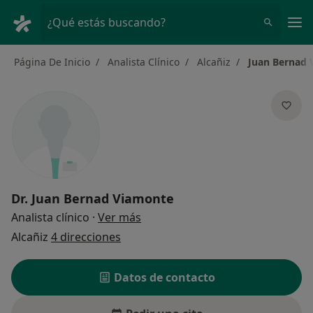
Men
¿Qué estás buscando?
Página De Inicio
Analista Clínico
Alcañiz
Juan Bernad 
Dr.
Juan Bernad Viamonte
sobre las especializaciones
Analista clínico
·
Ver más
Alcañiz
4 direcciones
Datos de contacto