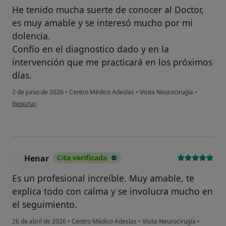
He tenido mucha suerte de conocer al Doctor,
es muy amable y se interesó mucho por mi
dolencia.
Confío en el diagnostico dado y en la
intervención que me practicará en los próximos
días.
2 de junio de 2026
•
Centro Médico Adeslas
•
Visita Neurocirugía
•
en opinión del usuario Antonia Esteban
Reportar
Henar
Cita verificada
H
Es un profesional increíble. Muy amable, te
explica todo con calma y se involucra mucho en
el seguimiento.
26 de abril de 2026
•
Centro Médico Adeslas
•
Visita Neurocirugía
•