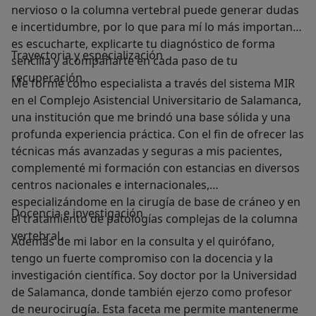
nervioso o la columna vertebral puede generar dudas
e incertidumbre, por lo que para mí lo más importante
es escucharte, explicarte tu diagnóstico de forma
Trayectoria y especialización
sencilla y acompañarte en cada paso de tu
recuperación.
Me formé como especialista a través del sistema MIR
en el Complejo Asistencial Universitario de Salamanca,
una institución que me brindó una base sólida y una
profunda experiencia práctica. Con el fin de ofrecer las
técnicas más avanzadas y seguras a mis pacientes,
complementé mi formación con estancias en diversos
centros nacionales e internacionales,
especializándome en la cirugía de base de cráneo y en
Docencia e investigación
el tratamiento de patologías complejas de la columna
vertebral.
Además de mi labor en la consulta y el quirófano,
tengo un fuerte compromiso con la docencia y la
investigación científica. Soy doctor por la Universidad
de Salamanca, donde también ejerzo como profesor
de neurocirugía. Esta faceta me permite mantenerme