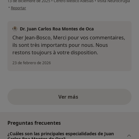
13 de diciembre de 2025
•
Centro Médico Adeslas
•
Visita Neurocirugía
en opinión del usuario Jean-Bosco TCHIEMASSOM
•
Reportar
Dr. Juan Carlos Roa Montes de Oca
Cher Jean-Bosco, Merci pour vos commentaires,
ils sont très importants pour nous. Nous
restons toujours à votre disposition.
23 de febrero de 2026
Ver más
opiniones anteriores
Preguntas frecuentes
¿Cuáles son las principales especialidades de Juan
Carlos Roa Montes de Oca?