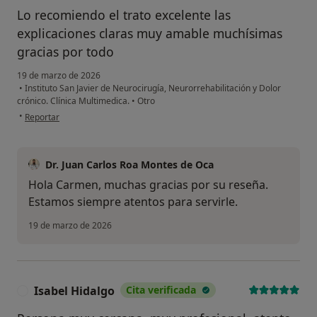
No, pero lo consideraría
Lo recomiendo el trato excelente las
No, y no confío en ello
explicaciones claras muy amable muchísimas
gracias por todo
Continuar
19 de marzo de 2026
•
Instituto San Javier de Neurocirugía, Neurorrehabilitación y Dolor
crónico. Clínica Multimedica.
•
Otro
en opinión del usuario Carmen
•
Reportar
Dr. Juan Carlos Roa Montes de Oca
Hola Carmen, muchas gracias por su reseña.
Estamos siempre atentos para servirle.
19 de marzo de 2026
Isabel Hidalgo
Cita verificada
I