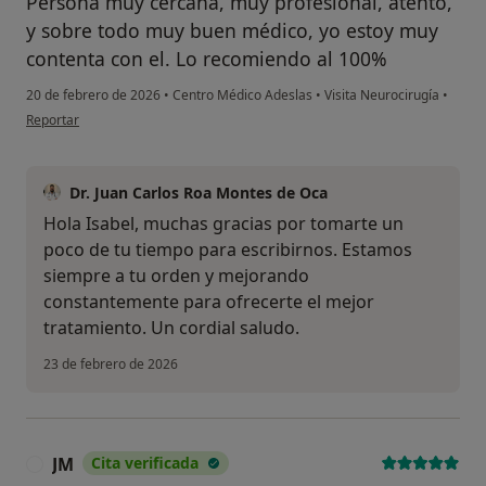
Persona muy cercana, muy profesional, atento,
y sobre todo muy buen médico, yo estoy muy
contenta con el. Lo recomiendo al 100%
20 de febrero de 2026
•
Centro Médico Adeslas
•
Visita Neurocirugía
•
en opinión del usuario Isabel Hidalgo
Reportar
Dr. Juan Carlos Roa Montes de Oca
Hola Isabel, muchas gracias por tomarte un
poco de tu tiempo para escribirnos. Estamos
siempre a tu orden y mejorando
constantemente para ofrecerte el mejor
tratamiento. Un cordial saludo.
23 de febrero de 2026
JM
Cita verificada
J