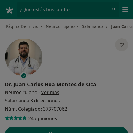
Men
¿Qué estás buscando?
Página De Inicio
Neurocirujano
Salamanca
Juan Carl
Dr.
Juan Carlos Roa Montes de Oca
sobre las especializaciones
Neurocirujano
·
Ver más
Salamanca
3 direcciones
Núm. Colegiado: 373707062
24 opiniones