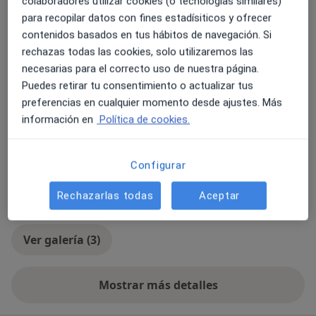
colaboradores utilizar cookies (o tecnologías similares)
Niños (Solo en algunas direcciones)
para recopilar datos con fines estadísiticos y ofrecer
contenidos basados en tus hábitos de navegación. Si
Tipos de consulta
rechazas todas las cookies, solo utilizaremos las
Presencial
Ver direcciones (3)
necesarias para el correcto uso de nuestra página.
Videoconsulta
Ver calendario online
Puedes retirar tu consentimiento o actualizar tus
preferencias en cualquier momento desde ajustes. Más
Fotos y vídeos
información en
Política de cookies.
Configurar
Rechazarlas todas
Aceptar
Ver galería (3)
Mostrar más detalles
sobre la experiencia