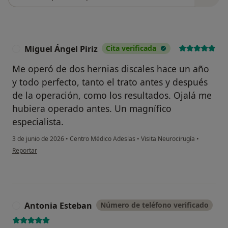
Miguel Ángel Piriz
Cita verificada
M
Me operó de dos hernias discales hace un año
y todo perfecto, tanto el trato antes y después
de la operación, como los resultados. Ojalá me
hubiera operado antes. Un magnífico
especialista.
3 de junio de 2026
•
Centro Médico Adeslas
•
Visita Neurocirugía
•
en opinión del usuario Miguel Ángel Piriz
Reportar
Antonia Esteban
Número de teléfono verificado
A