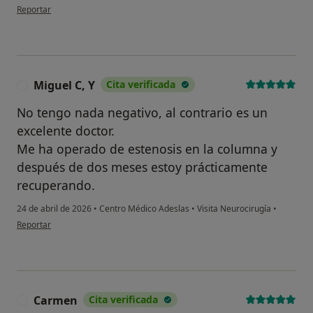
en opinión del usuario Henar
Reportar
Miguel C, Y
Cita verificada
M
No tengo nada negativo, al contrario es un
excelente doctor.
Me ha operado de estenosis en la columna y
después de dos meses estoy prácticamente
recuperando.
¿Alguna vez has usado una app
o chatbot de IA para hablar
24 de abril de 2026
•
Centro Médico Adeslas
•
Visita Neurocirugía
•
sobre un tema emocional o
en opinión del usuario Miguel C, Y
Reportar
psicológico?
Sí, varias veces
Sí, una vez
Carmen
Cita verificada
C