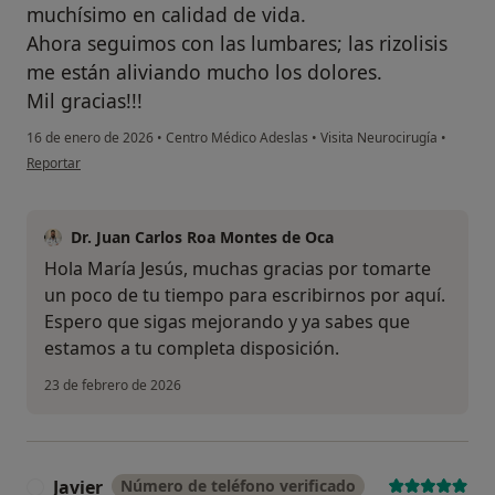
muchísimo en calidad de vida.
Ahora seguimos con las lumbares; las rizolisis
me están aliviando mucho los dolores.
Mil gracias!!!
16 de enero de 2026
•
Centro Médico Adeslas
•
Visita Neurocirugía
•
en opinión del usuario María Jesús
Reportar
Dr. Juan Carlos Roa Montes de Oca
Hola María Jesús, muchas gracias por tomarte
un poco de tu tiempo para escribirnos por aquí.
Espero que sigas mejorando y ya sabes que
estamos a tu completa disposición.
23 de febrero de 2026
Javier
Número de teléfono verificado
J