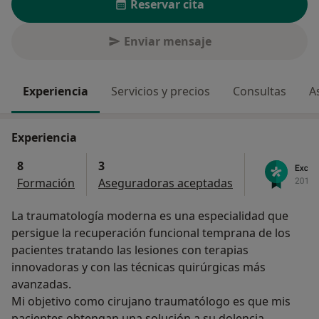
Reservar cita
Enviar mensaje
Experiencia
Servicios y precios
Consultas
A
Experiencia
8
3
Formación
Aseguradoras aceptadas
La traumatología moderna es una especialidad que
persigue la recuperación funcional temprana de los
pacientes tratando las lesiones con terapias
innovadoras y con las técnicas quirúrgicas más
avanzadas.
Mi objetivo como cirujano traumatólogo es que mis
pacientes obtengan una solución a su dolencia