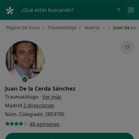
Men
¿Qué estás buscando?
Página De Inicio
Traumatólogo
Madrid
Juan De La 
Cambiar de ciuda
Juan De la Cerda Sánchez
sobre las especializaciones
Traumatólogo
·
Ver más
Madrid
2 direcciones
Núm. Colegiado: 2853795
48 opiniones