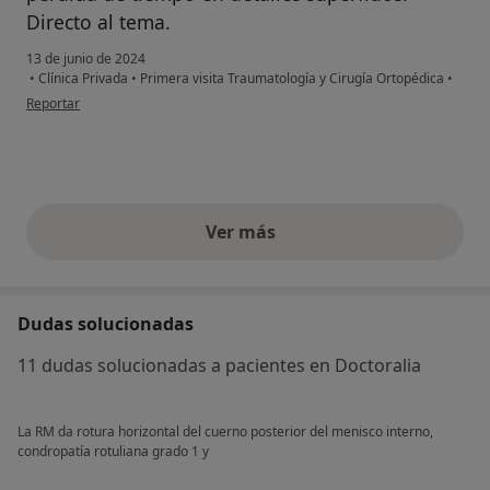
Directo al tema.
13 de junio de 2024
•
Clínica Privada
•
Primera visita Traumatología y Cirugía Ortopédica
•
en opinión del usuario MMB
Reportar
Ver más
opiniones anteriores
Dudas solucionadas
11 dudas solucionadas a pacientes en Doctoralia
La RM da rotura horizontal del cuerno posterior del menisco interno,
condropatía rotuliana grado 1 y