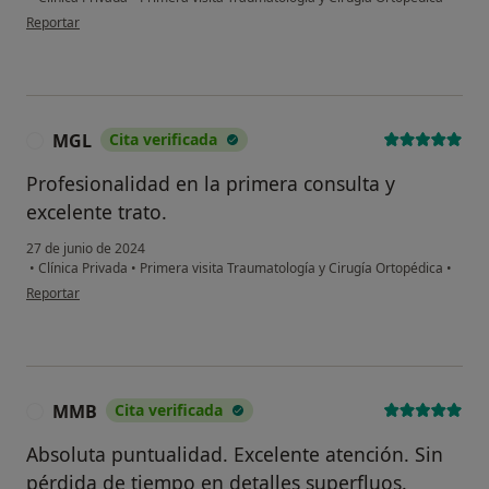
en opinión del usuario Maite
Reportar
MGL
Cita verificada
M
Profesionalidad en la primera consulta y
excelente trato.
27 de junio de 2024
•
Clínica Privada
•
Primera visita Traumatología y Cirugía Ortopédica
•
en opinión del usuario MGL
Reportar
MMB
Cita verificada
M
Absoluta puntualidad. Excelente atención. Sin
pérdida de tiempo en detalles superfluos.