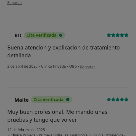
en opinión del usuario M
Reportar
RD
Cita verificada
R
Buena atencion y explicacion de tratamiento
detallada
en opinión del usuario RD
2 de abril de 2025
•
Clínica Privada
•
Otro
•
Reportar
Maite
Cita verificada
M
Muy buen profesional. Me mando unas
pruebas y tengo que volver
12 de febrero de 2025
•
Clínica Privada
•
Primera visita Traumatología y Cirugía Ortopédica
•