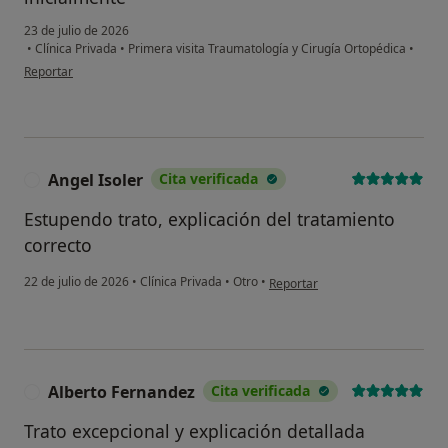
23 de julio de 2026
•
Clínica Privada
•
Primera visita Traumatología y Cirugía Ortopédica
•
en opinión del usuario Amparo Alcaraz
Reportar
Angel Isoler
Cita verificada
A
Estupendo trato, explicación del tratamiento
correcto
en opinión del usuario Angel Iso
22 de julio de 2026
•
Clínica Privada
•
Otro
•
Reportar
Alberto Fernandez
Cita verificada
A
Trato excepcional y explicación detallada