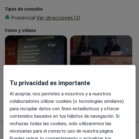
Tipos de consulta
Presencial
Ver direcciones (2)
Fotos y vídeos
Tu privacidad es importante
Ver galería (5)
Al aceptar, nos permites a nosotros y a nuestros
colaboradores utilizar cookies (o tecnologías similares)
Mostrar más detalles
para recopilar datos con fines estadísiticos y ofrecer
sobre la experiencia
contenidos basados en tus hábitos de navegación. Si
rechazas todas las cookies, solo utilizaremos las
necesarias para el correcto uso de nuestra página.
Servicios y precios
Puedes retirar tu consentimiento o actualizar tus