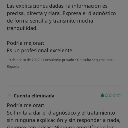
Las explicaciones dadas, la información es
precisa, directa y clara. Expresa el diagnóstico
de forma sencilla y transmite mucha
tranquilidad.
Podría mejorar:
Es un profesional excelente.
19 de enero de 2017
•
Consultorio privado
•
Consulta seguimiento
•
en opinión del usuario María del Carmen S.
Reportar
Cuenta eliminada
Podría mejorar:
Se limita a dar el diagnóstico y el tratamiento
sin ninguna explicación y sin responder a nada,
siempre con prisas. Ninguna empatía con los