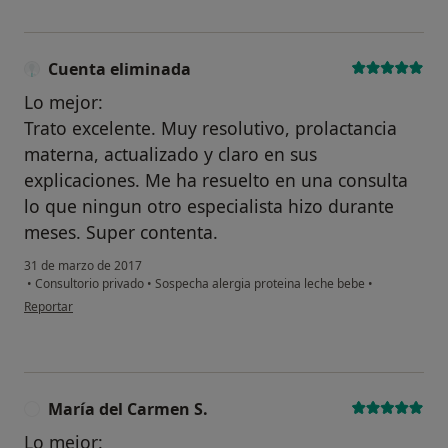
Cuenta eliminada
Lo mejor:
Trato excelente. Muy resolutivo, prolactancia
materna, actualizado y claro en sus
explicaciones. Me ha resuelto en una consulta
lo que ningun otro especialista hizo durante
meses. Super contenta.
31 de marzo de 2017
•
Consultorio privado
•
Sospecha alergia proteina leche bebe
•
en opinión del usuario Cuenta eliminada
Reportar
María del Carmen S.
M
Lo mejor: