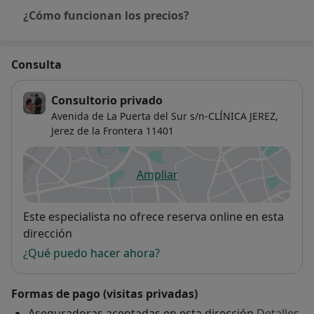
¿Cómo funcionan los precios?
Consulta
Consultorio privado
Avenida de La Puerta del Sur s/n-CLÍNICA JEREZ,
Jerez de la Frontera
11401
Ampliar
se abre en una nueva pestañ
Disponibilidad
Este especialista no ofrece reserva online en esta
dirección
¿Qué puedo hacer ahora?
Formas de pago (visitas privadas)
Aseguradoras aceptadas en esta dirección
Detalles