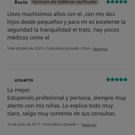
Rocio
Número de teléfono verificado
R
Llevo muchísimos años con el ,con mis dos
hijos desde pequeños y para mi es excelente la
seguridad la tranquilidad el trato ,hay pocos
médicos como el
en opinión del usuario Ro
9 de octubre de 2023
•
Consultorio privado
•
Otro
•
Reportar
usuario
U
Lo mejor:
Estupendo profesional y persona, siempre muy
atento con mis niñas. Lo explica todo muy
claro, salgo muy contenta de sus consultas.
en opinión del usuario usuario
16 de junio de 2017
•
Consultorio privado
•
•
Reportar