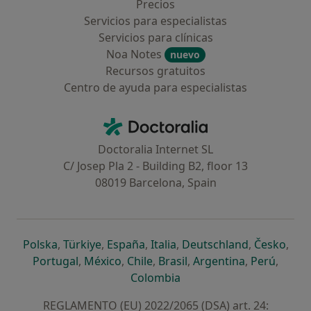
Precios
Servicios para especialistas
Servicios para clínicas
Noa Notes
nuevo
Recursos gratuitos
Centro de ayuda para especialistas
Contacto
Doctoralia - Página de inicio
Doctoralia Internet SL
C/ Josep Pla 2 - Building B2, floor 13
08019 Barcelona, Spain
se abre en una nueva pestaña
se abre en una nueva pestaña
se abre en una nueva pestaña
se abre en una nueva pes
se abre en 
se a
Polska
,
Türkiye
,
España
,
Italia
,
Deutschland
,
Česko
,
se abre en una nueva pestaña
se abre en una nueva pestaña
se abre en una nueva pestaña
se abre en una nueva p
se abre en 
se abr
Portugal
,
México
,
Chile
,
Brasil
,
Argentina
,
Perú
,
se abre en una nueva pe
Colombia
REGLAMENTO (EU) 2022/2065 (DSA) art. 24: