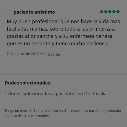
paciente anónimo
P
Muy buen profesional que nos hace la vida mas
facil a las mamas, sobre todo a las primerizas.
gracias al dr sancha y a su enfermera vanesa
que es un encanto y tiene mucha paciencia
en opinión del usuario paciente anónimo
7 de agosto de 2012
•
•
•
Reportar
Dudas solucionadas
1 dudas solucionadas a pacientes en Doctoralia
Tengo un bebé de 1 mes, hace varios días esta con la nariz congestionada,
un poco de tos y estornudos,