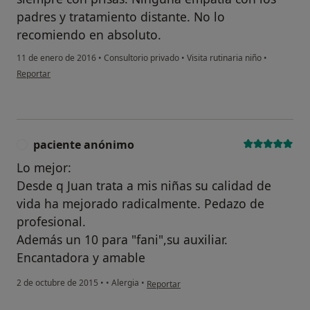
padres y tratamiento distante. No lo
recomiendo en absoluto.
11 de enero de 2016
•
Consultorio privado
•
Visita rutinaria niño
•
en opinión del usuario Cuenta eliminada
Reportar
paciente anónimo
P
Lo mejor:
Desde q Juan trata a mis niñas su calidad de
vida ha mejorado radicalmente. Pedazo de
profesional.
Además un 10 para "fani",su auxiliar.
Encantadora y amable
en opinión del usuario paciente anónimo
2 de octubre de 2015
•
•
Alergia
•
Reportar