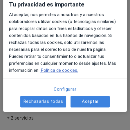
Tu privacidad es importante
Primera visita Pediatría
Detalles
Al aceptar, nos permites a nosotros y a nuestros
colaboradores utilizar cookies (o tecnologías similares)
para recopilar datos con fines estadísiticos y ofrecer
Espirometría forzada
Detalles
contenidos basados en tus hábitos de navegación. Si
rechazas todas las cookies, solo utilizaremos las
necesarias para el correcto uso de nuestra página.
Inmunoterapia parenteral
Puedes retirar tu consentimiento o actualizar tus
Detalles
preferencias en cualquier momento desde ajustes. Más
información en
Política de cookies.
Pruebas de broncodilatación
Detalles
Configurar
Pulsioximetría
Rechazarlas todas
Aceptar
Detalles
+ 2 servicios