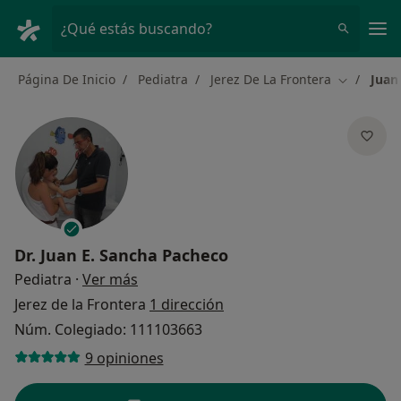
Men
¿Qué estás buscando?
Página De Inicio
Pediatra
Jerez De La Frontera
Juan
Cambiar d
Dr.
Juan E. Sancha Pacheco
sobre las especializaciones
Pediatra
·
Ver más
Jerez de la Frontera
1 dirección
Núm. Colegiado: 111103663
9 opiniones