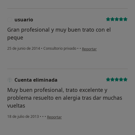
usuario
U
Gran profesional y muy buen trato con el
peque
en opinión del usuario usuario
25 de junio de 2014
•
Consultorio privado
•
•
Reportar
Cuenta eliminada
Muy buen profesional, trato excelente y
problema resuelto en alergia tras dar muchas
vueltas
en opinión del usuario Cuenta eliminada
18 de julio de 2013
•
•
•
Reportar