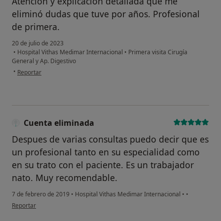
Atención y explicación detallada que me
eliminó dudas que tuve por años. Profesional
de primera.
20 de julio de 2023
•
Hospital Vithas Medimar Internacional
•
Primera visita Cirugía
General y Ap. Digestivo
en opinión del usuario Julio Heshiki
•
Reportar
Cuenta eliminada
Despues de varias consultas puedo decir que es
un profesional tanto en su especialidad como
en su trato con el paciente. Es un trabajador
nato. Muy recomendable.
7 de febrero de 2019
•
Hospital Vithas Medimar Internacional
•
•
en opinión del usuario Cuenta eliminada
Reportar