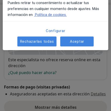
Puedes retirar tu consentimiento o actualizar tus
preferencias en cualquier momento desde ajustes. Más
Consulta
información en
Política de cookies.
Hospital Vithas Medimar Internacional
Av. de Denia 78,
Alicante
03016
Configurar
Rechazarlas todas
Aceptar
Ampliar
se abre en una nueva pestañ
Disponibilidad
Este especialista no ofrece reserva online en esta
dirección
¿Qué puedo hacer ahora?
Formas de pago (visitas privadas)
Aseguradoras aceptadas en esta dirección
Detalles
Mostrar más detalles
sobre la dirección