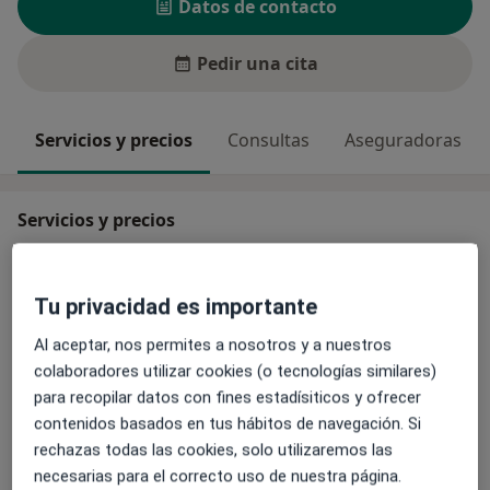
Datos de contacto
Pedir una cita
Servicios y precios
Consultas
Aseguradoras
Servicios y precios
Primera visita Cirugía General y Ap. Digestivo
Detalles
Tu privacidad es importante
Al aceptar, nos permites a nosotros y a nuestros
Visita Cirugía General y Ap. Digestivo
colaboradores utilizar cookies (o tecnologías similares)
Detalles
para recopilar datos con fines estadísiticos y ofrecer
contenidos basados en tus hábitos de navegación. Si
rechazas todas las cookies, solo utilizaremos las
¿Cómo funcionan los precios?
necesarias para el correcto uso de nuestra página.