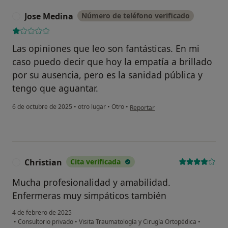
Jose Medina
Número de teléfono verificado
J
Las opiniones que leo son fantásticas. En mi
caso puedo decir que hoy la empatía a brillado
por su ausencia, pero es la sanidad pública y
tengo que aguantar.
en opinión del usuario Jose Medina
6 de octubre de 2025
•
otro lugar
•
Otro
•
Reportar
Christian
Cita verificada
C
Mucha profesionalidad y amabilidad.
Enfermeras muy simpáticos también
4 de febrero de 2025
•
Consultorio privado
•
Visita Traumatología y Cirugía Ortopédica
•