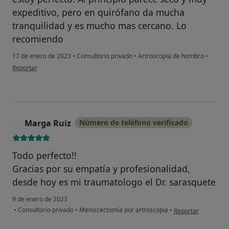
expeditivo, pero en quirófano da mucha
tranquilidad y es mucho mas cercano. Lo
recomiendo
17 de enero de 2023
•
Consultorio privado
•
Artroscopia de hombro
•
en opinión del usuario Carles
Reportar
Marga Ruiz
Número de teléfono verificado
M
Todo perfecto!!
Gracias por su empatía y profesionalidad,
desde hoy es mi traumatologo el Dr. sarasquete
9 de enero de 2023
en opinión del usua
•
Consultorio privado
•
Meniscectomía por artroscopia
•
Reportar