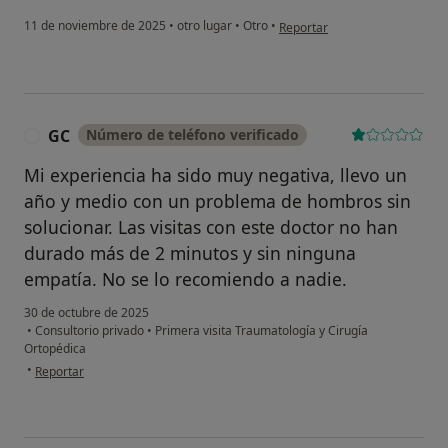
en opinión del usuario M. Car
11 de noviembre de 2025
•
otro lugar
•
Otro
•
Reportar
GC
Número de teléfono verificado
G
Mi experiencia ha sido muy negativa, llevo un
año y medio con un problema de hombros sin
solucionar. Las visitas con este doctor no han
durado más de 2 minutos y sin ninguna
empatía. No se lo recomiendo a nadie.
30 de octubre de 2025
•
Consultorio privado
•
Primera visita Traumatología y Cirugía
Ortopédica
en opinión del usuario GC
•
Reportar