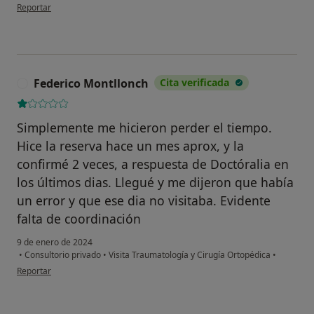
en opinión del usuario Christian
Reportar
Federico Montllonch
Cita verificada
F
Simplemente me hicieron perder el tiempo.
Hice la reserva hace un mes aprox, y la
confirmé 2 veces, a respuesta de Doctóralia en
los últimos dias. Llegué y me dijeron que había
un error y que ese dia no visitaba. Evidente
falta de coordinación
9 de enero de 2024
•
Consultorio privado
•
Visita Traumatología y Cirugía Ortopédica
•
en opinión del usuario Federico Montllonch
Reportar