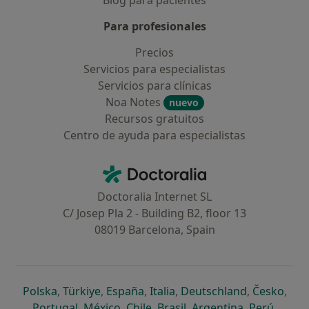
Blog para pacientes
Para profesionales
Precios
Servicios para especialistas
Servicios para clínicas
Noa Notes
nuevo
Recursos gratuitos
Centro de ayuda para especialistas
Contacto
Doctoralia - Página de inicio
Doctoralia Internet SL
C/ Josep Pla 2 - Building B2, floor 13
08019 Barcelona, Spain
se abre en una nueva pestaña
se abre en una nueva pestaña
se abre en una nueva pestaña
se abre en una nueva pes
se abre en 
se a
Polska
,
Türkiye
,
España
,
Italia
,
Deutschland
,
Česko
,
se abre en una nueva pestaña
se abre en una nueva pestaña
se abre en una nueva pestaña
se abre en una nueva p
se abre en 
se abr
Portugal
,
México
,
Chile
,
Brasil
,
Argentina
,
Perú
,