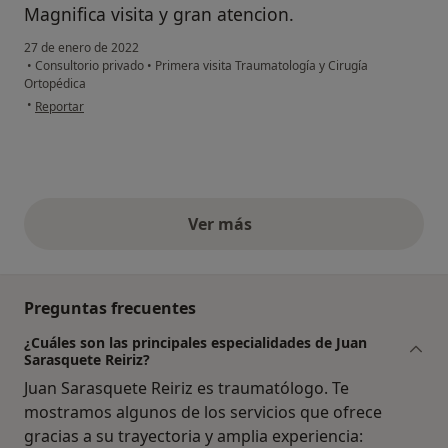
Magnifica visita y gran atencion.
27 de enero de 2022
•
Consultorio privado
•
Primera visita Traumatología y Cirugía
Ortopédica
en opinión del usuario Rafael Capdevila Bassols
•
Reportar
Ver más
opiniones anteriores
Preguntas frecuentes
¿Cuáles son las principales especialidades de Juan
Sarasquete Reiriz?
Juan Sarasquete Reiriz es traumatólogo. Te
mostramos algunos de los servicios que ofrece
gracias a su trayectoria y amplia experiencia: