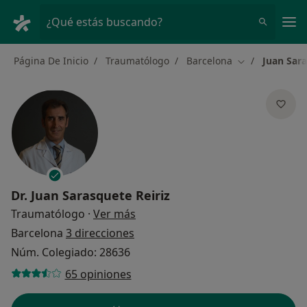
Men
¿Qué estás buscando?
Página De Inicio
Traumatólogo
Barcelona
Juan Sara
Cambiar de ci
Dr.
Juan Sarasquete Reiriz
sobre las especializaciones
Traumatólogo
·
Ver más
Barcelona
3 direcciones
Núm. Colegiado: 28636
65 opiniones