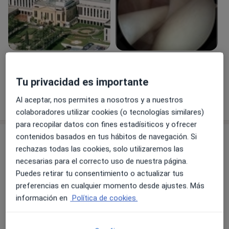
Clínica Humanitas de Milan, Italia (2004)
ACTIVIDAD CIENTIFICA
Profesor de Cirugía Endoscópica (Artroscopia) de la
Universidad Autónoma de Barcelona
Profesor de Cirugía Artroscópica de la Asociación
Ver galería (6)
Española de Artroscopia
Tu privacidad es importante
Director del Fellowship en Artroscopia de hombro del
Mostrar más detalles
Al aceptar, nos permites a nosotros y a nuestros
Hospital Universitario de la Santa Creu i Sant Pau
sobre la experiencia
colaboradores utilizar cookies (o tecnologías similares)
(Barcelona)
para recopilar datos con fines estadísiticos y ofrecer
Publicaciones en las principales revistas nacionales e
contenidos basados en tus hábitos de navegación. Si
Servicios y precios
internacionales de la especialidad sobre cirugía de
rechazas todas las cookies, solo utilizaremos las
hombro y rodilla y cirugía artroscópica.
Consulta online
necesarias para el correcto uso de nuestra página.
Miembro Asociado de la International Society of
Desde 50 €
Detalles
Puedes retirar tu consentimiento o actualizar tus
Arthroscopy, Knee Surgery and Orthopaedic Sports
preferencias en cualquier momento desde ajustes. Más
Medicine (ISAKOS)
Primera visita Traumatología y Cirugía Ortopédica
información en
Política de cookies.
Miembro Asociado de la European Society of Sports
Desde 200 €
Detalles
Traumatology, Knee Surgery and Arthroscopy (ESSKA)
Miembro Asociado de la Asociación Española de