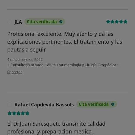
JLA
Cita verificada
J
Profesional excelente. Muy atento y da las
explicaciones pertinentes. El tratamiento y las
pautas a seguir
4 de octubre de 2022
•
Consultorio privado
•
Visita Traumatología y Cirugía Ortopédica
•
en opinión del usuario JLA
Reportar
Rafael Capdevila Bassols
Cita verificada
R
El Dr.Juan Saresquete transmite calidad
profesional y preparacion medica .