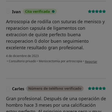
Ivan
Cita verificada
I
Artroscopia de rodilla con suturas de menisco y
reparacion capsula de ligamentos con
extraccion de quiste perfecto buena
recuperacion 0 dolor buen seguimiento
excelente resultado gran profesional.
4 de diciembre de 2023
en opinión del usua
•
Consultorio privado
•
Meniscectomía por artroscopia
•
Reportar
Carles
Número de teléfono verificado
C
Gran profesional. Después de una operación de
hombro hace 3 meses por una calcificación
estoy perfecto. Al principio parece seco y muy