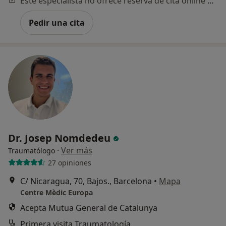
Este especialista no ofrece reserva de cita online en esta dirección.
Pedir una cita
Dr. Josep Nomdedeu
·
Ver más
Traumatólogo
27 opiniones
C/ Nicaragua, 70, Bajos., Barcelona
•
Mapa
Centre Mèdic Europa
Acepta Mutua General de Catalunya
Primera visita Traumatología