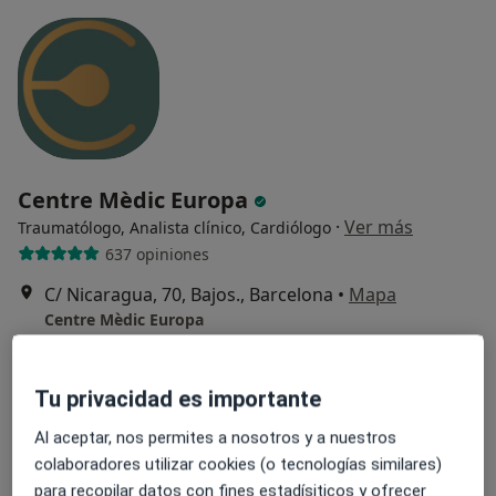
Centre Mèdic Europa
·
Ver más
Traumatólogo, Analista clínico, Cardiólogo
637 opiniones
C/ Nicaragua, 70, Bajos., Barcelona
•
Mapa
Centre Mèdic Europa
Acepta Mutua General de Catalunya
Primera visita Traumatología
Tu privacidad es importante
Al aceptar, nos permites a nosotros y a nuestros
colaboradores utilizar cookies (o tecnologías similares)
Dr. Josep Nomdedeu
para recopilar datos con fines estadísiticos y ofrecer