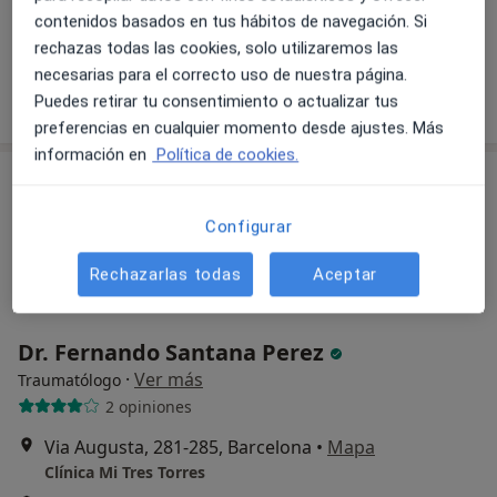
Traumatólogo
contenidos basados en tus hábitos de navegación. Si
Ningún profesional de este centro tiene citas disponibles
rechazas todas las cookies, solo utilizaremos las
necesarias para el correcto uso de nuestra página.
Mostrar perfil
Puedes retirar tu consentimiento o actualizar tus
preferencias en cualquier momento desde ajustes. Más
información en
Política de cookies.
Configurar
Rechazarlas todas
Aceptar
Dr. Fernando Santana Perez
·
Ver más
Traumatólogo
2 opiniones
Via Augusta, 281-285, Barcelona
•
Mapa
Clínica Mi Tres Torres