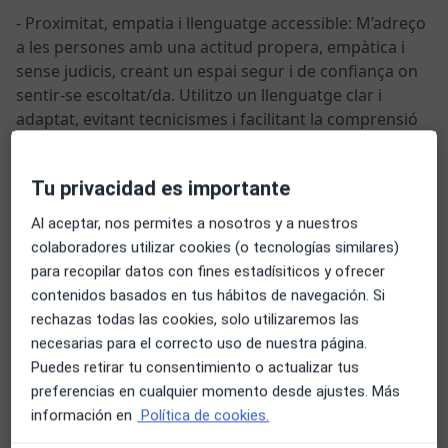
- Proximitat, empatia i llenguatge accessible: M’adreço
a les persones amb una actitud propera, empàtica i
sense judicis, creant un espai segur i de confiança on
sentir-se escoltat/da. Utilitzo un llenguatge clar i
adaptat, evitant tecnicismes i facilitant la comprensió
del procés terapèutic.
- Flexibilitat i accessibilitat: Ofereixo sessions tant
Tu privacidad es importante
presencials com online, amb horaris adaptables i
Al aceptar, nos permites a nosotros y a nuestros
ubicació en diversos gabinets de la ciutat de Lleida, la
colaboradores utilizar cookies (o tecnologías similares)
qual cosa permet arribar a un ampli ventall de
para recopilar datos con fines estadísiticos y ofrecer
persones i realitats.
contenidos basados en tus hábitos de navegación. Si
- Compromís ètic i supervisió professional: Mantenir la
rechazas todas las cookies, solo utilizaremos las
qualitat del servei és una prioritat, per això aposto per
necesarias para el correcto uso de nuestra página.
la supervisió clínica periòdica i la formació continuada,
Puedes retirar tu consentimiento o actualizar tus
garantint una pràctica responsable, ètica i
preferencias en cualquier momento desde ajustes. Más
actualitzada.
información en
Política de cookies.