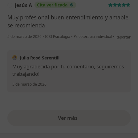
Jesús A
Cita verificada
J
Muy profesional buen entendimiento y amable
se recomienda
en opinión de
5 de marzo de 2026
•
ICSI Psicologia
•
Psicoterapia individual
•
Reportar
Julia Rosó Serentill
Muy agradecida por tu comentario, seguiremos
trabajando!
5 de marzo de 2026
Ver más
opiniones anteriores