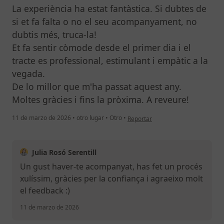
La experiència ha estat fantàstica. Si dubtes de
si et fa falta o no el seu acompanyament, no
dubtis més, truca-la!
Et fa sentir còmode desde el primer dia i el
tracte es professional, estimulant i empàtic a la
vegada.
De lo millor que m'ha passat aquest any.
Moltes gràcies i fins la pròxima. A reveure!
en opinión del usuario Xavier T.
11 de marzo de 2026
•
otro lugar
•
Otro
•
Reportar
Julia Rosó Serentill
Un gust haver-te acompanyat, has fet un procés
xulíssim, gràcies per la confiança i agraeixo molt
el feedback :)
11 de marzo de 2026