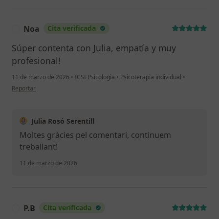
Noa
Cita verificada
N
Súper contenta con Julia, empatía y muy
profesional!
11 de marzo de 2026
•
ICSI Psicologia
•
Psicoterapia individual
•
en opinión del usuario Noa
Reportar
Julia Rosó Serentill
Moltes gràcies pel comentari, continuem
treballant!
11 de marzo de 2026
P.B
Cita verificada
P