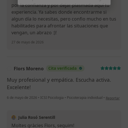
Continuar
por la confianza y por dejar plasmada aquí tu
experiencia. Ya sabes donde encontrarme si
algun día lo necesitas, pero confio mucho en tus
habilitades para afrontar las situaciones que
vengan, un abrazo :)!
27 de mayo de 2026
Flors Moreno
Cita verificada
F
Muy profesional y empática. Escucha activa.
Excelente!
en opinión de
6 de mayo de 2026
•
ICSI Psicologia
•
Psicoterapia individual
•
Reportar
Julia Rosó Serentill
Moltes gràcies Flors, seguim!