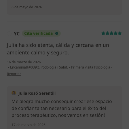
6 de mayo de 2026
YC
Cita verificada
Y
Julia ha sido atenta, cálida y cercana en un
ambiente calmo y seguro.
16 de marzo de 2026
•
Encamina&#039;t. Podologia i Salut.
•
Primera visita Psicología
•
en opinión del usuario YC
Reportar
Julia Rosó Serentill
Me alegra mucho conseguir crear ese espacio
de confianza tan necesario para el éxito del
proceso terapéutico, nos vemos en sesión!
17 de marzo de 2026