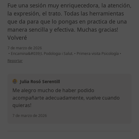
Fue una sesión muy enriquecedora, la atención,
la expresión, el trato. Todas las herramientas
que da para que lo pongas en practica de una
manera sencilla y efectiva. Muchas gracias!
Volveré
7 de marzo de 2026
•
Encamina&#039;t. Podologia i Salut.
•
Primera visita Psicología
•
en opinión del usuario P.B
Reportar
Julia Rosó Serentill
Me alegro mucho de haber podido
acompañarte adecuadamente, vuelve cuando
quieras!
7 de marzo de 2026