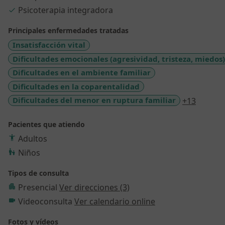
Psicoterapia integradora
Principales enfermedades tratadas
Insatisfacción vital
Dificultades emocionales (agresividad, tristeza, miedos)
Dificultades en el ambiente familiar
Dificultades en la coparentalidad
a11y_sr
Dificultades del menor en ruptura familiar
+13
Pacientes que atiendo
Adultos
Niños
Tipos de consulta
Presencial
Ver direcciones (3)
Videoconsulta
Ver calendario online
Fotos y vídeos