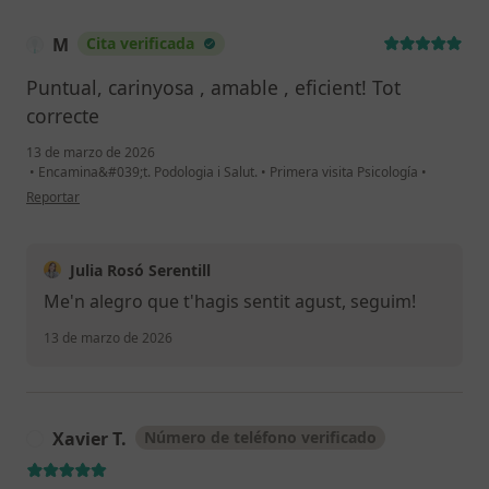
M
Cita verificada
Puntual, carinyosa , amable , eficient! Tot
correcte
13 de marzo de 2026
•
Encamina&#039;t. Podologia i Salut.
•
Primera visita Psicología
•
en opinión del usuario M
Reportar
Julia Rosó Serentill
Me'n alegro que t'hagis sentit agust, seguim!
13 de marzo de 2026
Xavier T.
Número de teléfono verificado
X