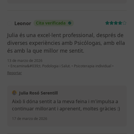
Leonor
Cita verificada
L
Julia és una excel·lent professional, després de
diverses experiències amb Psicólogas, amb ella
és amb la que millor me sentit.
13 de marzo de 2026
•
Encamina&#039;t. Podologia i Salut.
•
Psicoterapia individual
•
en opinión del usuario Leonor
Reportar
Julia Rosó Serentill
Això li dóna sentit a la meva feina i m'impulsa a
continuar millorant i aprenent, moltes gràcies :)
17 de marzo de 2026