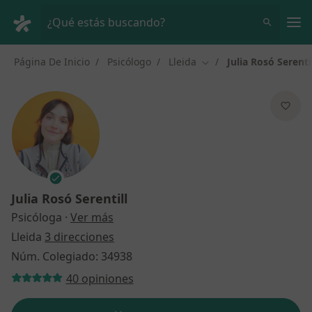
Men
¿Qué estás buscando?
Página De Inicio
Psicólogo
Lleida
Julia Rosó Serenti
Cambiar de ciudad
Julia Rosó Serentill
sobre las especializaciones
Psicóloga
·
Ver más
Lleida
3 direcciones
Núm. Colegiado: 34938
40 opiniones