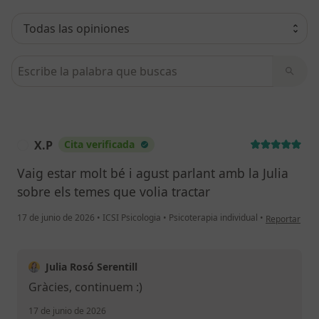
Busca en opiniones
X.P
Cita verificada
X
Vaig estar molt bé i agust parlant amb la Julia
sobre els temes que volia tractar
en opinión de
17 de junio de 2026
•
ICSI Psicologia
•
Psicoterapia individual
•
Reportar
Julia Rosó Serentill
Gràcies, continuem :)
17 de junio de 2026