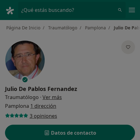
Men
¿Qué estás buscando?
Página De Inicio
Traumatólogo
Pamplona
Julio De Pa
Julio De Pablos Fernandez
sobre las especializaciones
Traumatólogo
·
Ver más
Pamplona
1 dirección
3 opiniones
Datos de contacto