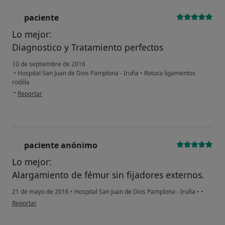
paciente
P
Lo mejor:
Diagnostico y Tratamiento perfectos
10 de septiembre de 2016
•
Hospital San Juan de Dios Pamplona - Iruña
•
Rotura ligamentos
rodilla
en opinión del usuario paciente
•
Reportar
paciente anónimo
P
Lo mejor:
Alargamiento de fémur sin fijadores externos.
21 de mayo de 2016
•
Hospital San Juan de Dios Pamplona - Iruña
•
•
en opinión del usuario paciente anónimo
Reportar