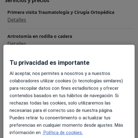
Servicios y precios
Primera visita Traumatología y Cirugía Ortopédica
Detalles
Artrotomía en rodilla o cadera
Detalles
Cirugía de lesiones en ligamentos y meniscos
Tu privacidad es importante
Detalles
Al aceptar, nos permites a nosotros y a nuestros
colaboradores utilizar cookies (o tecnologías similares)
Cirugía de largamiento de miembros
para recopilar datos con fines estadísiticos y ofrecer
Detalles
contenidos basados en tus hábitos de navegación. Si
rechazas todas las cookies, solo utilizaremos las
Cirugía de la epifiosiodesis de la cadera
necesarias para el correcto uso de nuestra página.
Detalles
Puedes retirar tu consentimiento o actualizar tus
preferencias en cualquier momento desde ajustes. Más
+ 27 servicios
información en
Política de cookies.