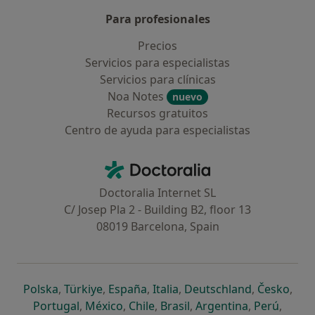
Para profesionales
Precios
Servicios para especialistas
Servicios para clínicas
Noa Notes
nuevo
Recursos gratuitos
Centro de ayuda para especialistas
Contacto
Doctoralia - Página de inicio
Doctoralia Internet SL
C/ Josep Pla 2 - Building B2, floor 13
08019 Barcelona, Spain
se abre en una nueva pestaña
se abre en una nueva pestaña
se abre en una nueva pestaña
se abre en una nueva pes
se abre en 
se a
Polska
,
Türkiye
,
España
,
Italia
,
Deutschland
,
Česko
,
se abre en una nueva pestaña
se abre en una nueva pestaña
se abre en una nueva pestaña
se abre en una nueva p
se abre en 
se abr
Portugal
,
México
,
Chile
,
Brasil
,
Argentina
,
Perú
,