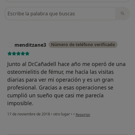
Busca en opiniones
menditzane3
Número de teléfono verificado
M
Junto al Dr.Cañadell hace año me operó de una
osteomielitis de fémur, me hacía las visitas
diarias para ver mi operación y es un gran
profesional. Gracias a esas operaciones se
cumplió un sueño que casi me parecía
imposible.
en opinión del usuario menditzane
17 de noviembre de 2018
•
otro lugar
•
•
Reportar