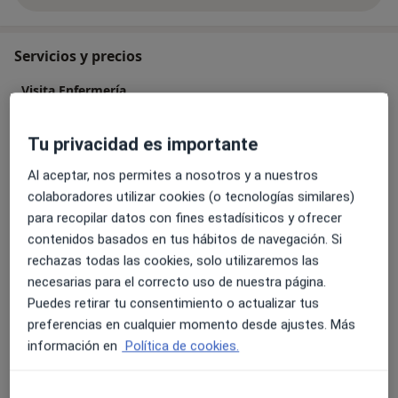
Servicios y precios
Visita Enfermería
Desde 15 €
Detalles
Tu privacidad es importante
Lavados sonda vesical (irrigación)
Al aceptar, nos permites a nosotros y a nuestros
Desde 15 €
Detalles
colaboradores utilizar cookies (o tecnologías similares)
para recopilar datos con fines estadísiticos y ofrecer
Vacuna de la tosferina
contenidos basados en tus hábitos de navegación. Si
Detalles
rechazas todas las cookies, solo utilizaremos las
necesarias para el correcto uso de nuestra página.
Vacuna de la rubéola
Puedes retirar tu consentimiento o actualizar tus
Detalles
preferencias en cualquier momento desde ajustes. Más
información en
Política de cookies.
Vacuna de la rabia
Detalles