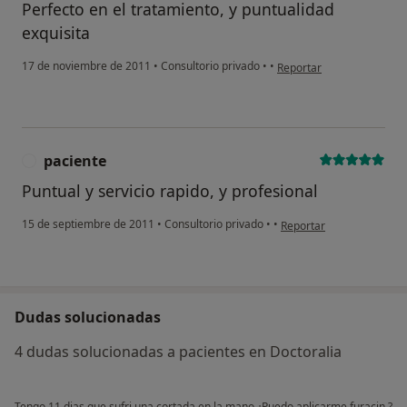
Perfecto en el tratamiento, y puntualidad
exquisita
en opinión del usuario pa
17 de noviembre de 2011
•
Consultorio privado
•
•
Reportar
paciente
P
Puntual y servicio rapido, y profesional
en opinión del usuario p
15 de septiembre de 2011
•
Consultorio privado
•
•
Reportar
Dudas solucionadas
4 dudas solucionadas a pacientes en Doctoralia
Tengo 11 dias que sufri una cortada en la mano ¿Puedo aplicarme furacin ?