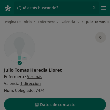
Men
¿Qué estás buscando?
Página De Inicio
Enfermero
Valencia
Julio Tomas H
Cambiar de ciudad
Julio Tomas Heredia Lloret
sobre las especializaciones
Enfermero
·
Ver más
Valencia
1 dirección
Núm. Colegiado: 7474
Datos de contacto