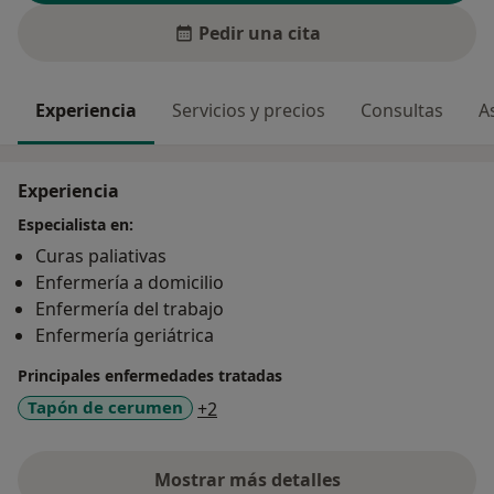
Pedir una cita
Experiencia
Servicios y precios
Consultas
A
Experiencia
Especialista en:
Curas paliativas
Enfermería a domicilio
Enfermería del trabajo
Enfermería geriátrica
Principales enfermedades tratadas
a11y_sr_more_diseases
Tapón de cerumen
+2
Mostrar más detalles
sobre la experiencia