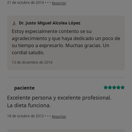
en opinión del usuario paciente anónimo
21 de octubre de 2014
•
•
•
Reportar
Dr. Justo Miguel Alcolea López
Estoy especialmente contento se su
agradecimiento y que haya dedicado un poco de
su tiempo a expresarlo. Muchas gracias. Un
cordial saludo.
13 de diciembre de 2016
paciente
P
Excelente persona y excelente profesional.
La dieta funciona.
en opinión del usuario paciente
18 de octubre de 2012
•
•
•
Reportar