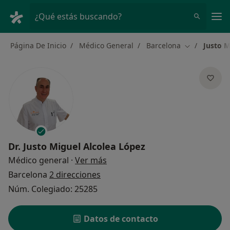
Men
¿Qué estás buscando?
Página De Inicio
Médico General
Barcelona
Justo M
Cambiar de 
Dr.
Justo Miguel Alcolea López
sobre las especializaciones
Médico general
·
Ver más
Barcelona
2 direcciones
Núm. Colegiado: 25285
Datos de contacto