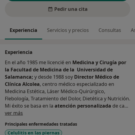
Pedir una cita
Experiencia
Servicios y precios
Consultas
A
Experiencia
En el año 1985 me licencié en
Medicina y Cirugía por
la Facultad de Medicina de la Universidad de
Salamanca;
y desde 1988 soy
Director Médico de
Clínica Alcolea
, centro médico especializado en
Medicina Estética, Láser Médico-Quirúrgico,
Flebología, Tratamiento del Dolor, Dietética y Nutrición.
Mi éxito se basa en la
atención personalizada
de cada
Sobre mí
uno de los pacientes, el
ver más
perfil humano
del equipo que
me asiste, la
capacidad de trabajo
,
responsabilidad
y
Principales enfermedades tratadas
honestidad,
hacen de mi labor y de nuestros centros
Celulitis en las piernas
un referente en el mundo de la medicina privada.