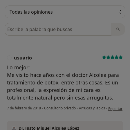
Busca en opiniones
usuario
U
Lo mejor:
Me visito hace años con el doctor Alcolea para
tratamiento de botox, entre otras cosas. Es un
profesional, la expresión de mi cara es
totalmente natural pero sin esas arruguitas.
en opinión de
7 de febrero de 2018
•
Consultorio privado
•
Arrugas y labios
•
Reportar
Dr. Justo Miguel Alcolea López