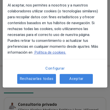
Médico Consultor de la Dieta de la Zona.
Test de oxidación celular
Al aceptar, nos permites a nosotros y a nuestros
Miembro titular de la Sociedad Española de Láser
Servicio gratuito
Detalles
colaboradores utilizar cookies (o tecnologías similares)
Médico-Quirúrgico.
para recopilar datos con fines estadísiticos y ofrecer
Entre mis otras actividades profesionales actuales
Remodelación labial
contenidos basados en tus hábitos de navegación. Si
están la de:
Detalles
rechazas todas las cookies, solo utilizaremos las
necesarias para el correcto uso de nuestra página.
Director del Máster en Medicina Estética y del
+ 75 servicios
Puedes retirar tu consentimiento o actualizar tus
Bienestar
Colegio Oficial de Médicos de Barcelona.
preferencias en cualquier momento desde ajustes. Más
Universidad de Barcelona
información en
Política de cookies.
Director del curso de flebología de la Asociación
¿Cómo funcionan los precios?
Española de Medicina Estética (
SEME)
Miembro del Comité Científico de la revista
Configurar
Científica de la Sociedad Española de Medicina
Consultas (2)
Estética
(SEME)
Rechazarlas todas
Aceptar
Dirección 1
Dirección 2
Consultorio privado
Clínica Alcolea Medicina Estética Láser -Villarroel