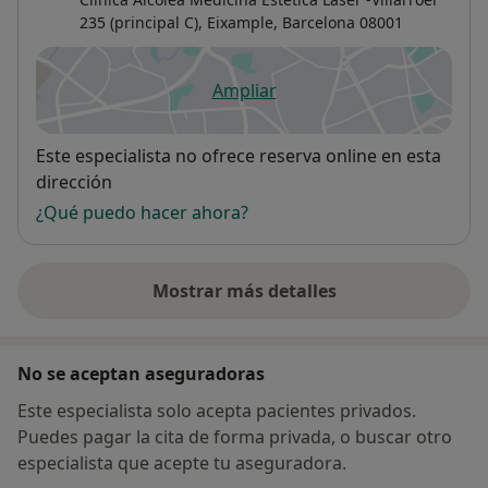
235 (principal C),
Eixample
,
Barcelona
08001
Ampliar
se abre en una nueva pestañ
Disponibilidad
Este especialista no ofrece reserva online en esta
dirección
¿Qué puedo hacer ahora?
Mostrar más detalles
sobre la dirección
No se aceptan aseguradoras
Este especialista solo acepta pacientes privados.
Puedes pagar la cita de forma privada, o buscar otro
especialista que acepte tu aseguradora.