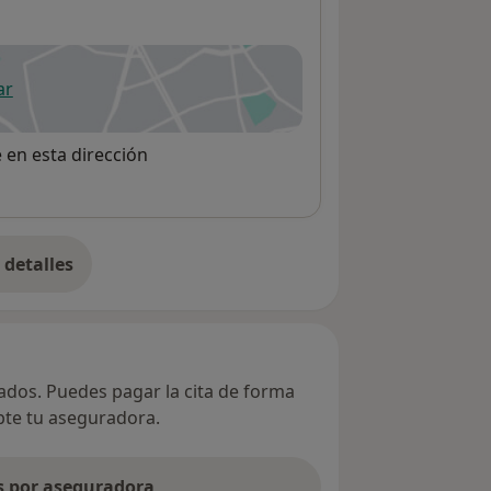
ar
 abre en una nueva pestaña
e en esta dirección
detalles
bre la dirección
vados. Puedes pagar la cita de forma
epte tu aseguradora.
as por aseguradora