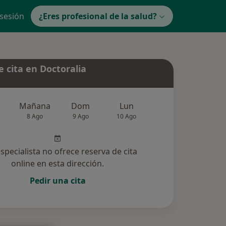
 sesión
¿Eres profesional de la salud?
 cita en Doctoralia
Mañana
Dom
Lun
Mar
Mié
8 Ago
9 Ago
10 Ago
11 Ago
12 Ag
especialista no ofrece reserva de cita
online en esta dirección.
Pedir una cita