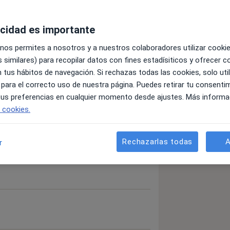
acidad es importante
 nos permites a nosotros y a nuestros colaboradores utilizar cooki
ia
Quemaduras
 similares) para recopilar datos con fines estadísiticos y ofrecer 
a11y_sr_more_diseases
+29
 tus hábitos de navegación. Si rechazas todas las cookies, solo uti
 para el correcto uso de nuestra página. Puedes retirar tu consenti
 tus preferencias en cualquier momento desde ajustes. Más informa
detalles
bre la experiencia
e cookies.
Rechazarlas todas
A
r