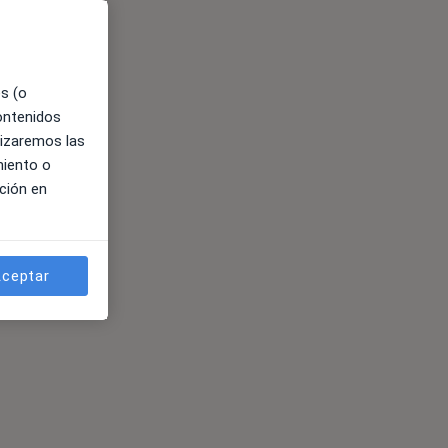
es (o
contenidos
lizaremos las
miento o
ción en
ceptar