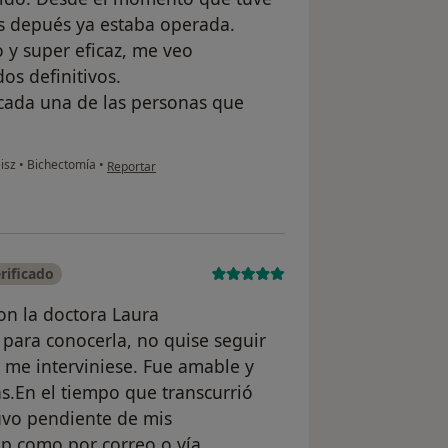
as depués ya estaba operada.
 y super eficaz, me veo
os definitivos.
cada una de las personas que
en opinión del usuario Maite
eisz
•
Bichectomía
•
Reportar
rificado
n la doctora Laura
 para conocerla, no quise seguir
 me interviniese. Fue amable y
as.En el tiempo que transcurrió
uvo pendiente de mis
p como por correo o vía