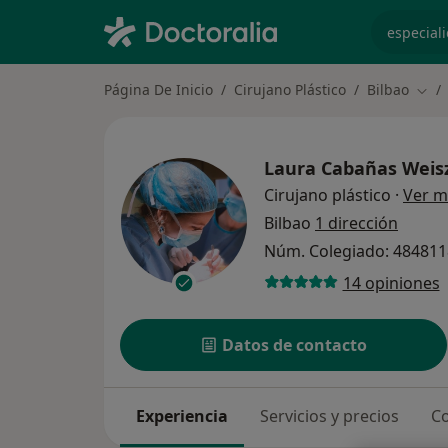
especiali
Página De Inicio
Cirujano Plástico
Bilbao
Camb
Laura Cabañas Weis
Cirujano plástico
·
Ver m
Bilbao
1 dirección
Núm. Colegiado: 48481
14 opiniones
Datos de contacto
Experiencia
Servicios y precios
Co