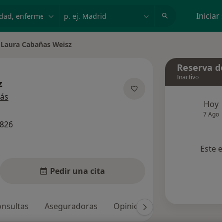
dad, enfermedad o nombre
p. ej. Madrid
Iniciar
Laura Cabañas Weisz
iar de ciudad
Reserva de
Inactivo
z
sobre las especializaciones
ás
Hoy
7 Ago
1826
Este 
Pedir una cita
nsultas
Aseguradoras
Opiniones (14)