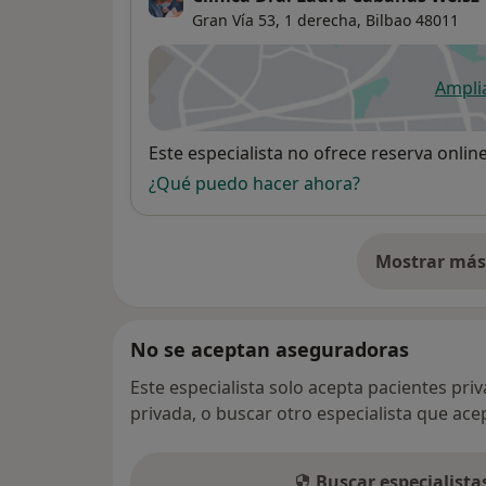
Gran Vía 53, 1 derecha,
Bilbao
48011
Ampli
se
Disponibilidad
Este especialista no ofrece reserva onlin
¿Qué puedo hacer ahora?
Mostrar más 
so
No se aceptan aseguradoras
Este especialista solo acepta pacientes pri
privada, o buscar otro especialista que ac
Buscar especialist