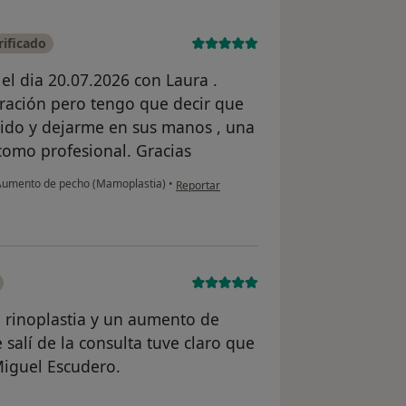
ificado
 dia 20.07.2026 con Laura .
eración pero tengo que decir que
ido y dejarme en sus manos , una
como profesional. Gracias
en opinión del usuario Janeta -Larisa
umento de pecho (Mamoplastia)
•
Reportar
 rinoplastia y un aumento de
salí de la consulta tuve claro que
iguel Escudero.