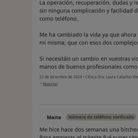
La operación, recuperación, dudas y r
sin ninguna complicación y facilidad 
como teléfono.
Me ha cambiado la vida ya que ahora 
mi misma; que con esos dos complejos
Si necesitáis un cambio en vuestras v
manos de buenos profesionales como 
22 de diciembre de 2024
•
Clínica Dra. Laura Cabañas W
en opinión del usuario Naiara
•
Reportar
Maite
Número de teléfono verificado
M
Me hice hace dos semanas una bitche
Para empezar, el trámite fué super r