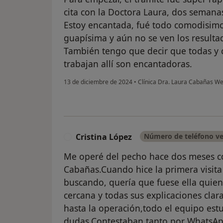
cita con la Doctora Laura, dos seman
Estoy encantada, fué todo comodisimo
guapísima y aún no se ven los resultad
También tengo que decir que todas y 
trabajan allí son encantadoras.
13 de diciembre de 2024
•
Clínica Dra. Laura Cabañas W
Cristina López
Número de teléfono ve
C
Me operé del pecho hace dos meses co
Cabañas.Cuando hice la primera visita
buscando, quería que fuese ella quien
cercana y todas sus explicaciones clar
hasta la operación,todo el equipo est
dudas.Contestaban tanto por WhatsAp