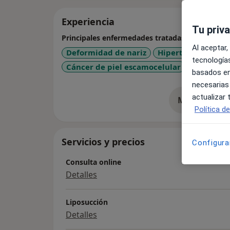
Experiencia
Tu priv
Principales enfermedades tratadas
Al aceptar,
Deformidad de nariz
Hipertrofia mamar
tecnologías
Cáncer de piel escamocelular
Lipomas
basados en
necesarias
actualizar
Mostrar más 
so
Política d
Servicios y precios
Configura
Consulta online
Detalles
Liposucción
Detalles