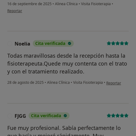
16 de septiembre de 2025
•
Alinea Clínica
•
Visita Fisioterapia
•
en opinión del usuario EC
Reportar
Noelia
Cita verificada
N
Todas maravillosas desde la recepción hasta la
fisioterapeuta.Quede muy contenta con el trato
y con el tratamiento realizado.
en opinión del us
28 de agosto de 2025
•
Alinea Clínica
•
Visita Fisioterapia
•
Reportar
FJGG
Cita verificada
F
Fue muy profesional. Sabía perfectamente lo
que hacía y mejoré rápidamente. Muy