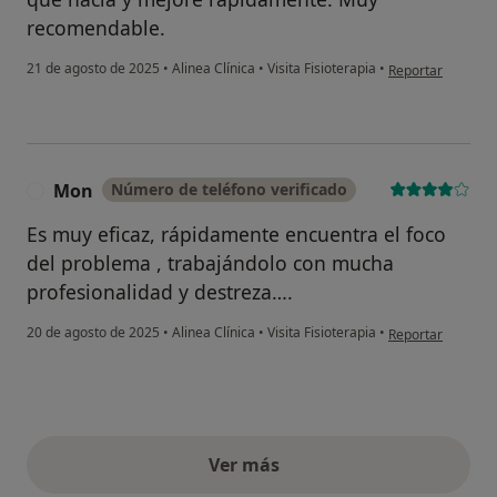
recomendable.
en opinión del us
21 de agosto de 2025
•
Alinea Clínica
•
Visita Fisioterapia
•
Reportar
Mon
Número de teléfono verificado
M
Es muy eficaz, rápidamente encuentra el foco
del problema , trabajándolo con mucha
profesionalidad y destreza….
en opinión del us
20 de agosto de 2025
•
Alinea Clínica
•
Visita Fisioterapia
•
Reportar
Ver más
opiniones anteriores