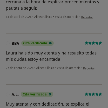
cercana a la hora de explicar procedimientos y
pautas a seguir.
en opinión del usuar
14 de abril de 2026
•
Alinea Clínica
•
Visita Fisioterapia
•
Reportar
BBV
Cita verificada
B
Laura ha sido muy atenta y ha resuelto todas
mis dudas.estoy encantada
en opinión del usu
27 de enero de 2026
•
Alinea Clínica
•
Visita Fisioterapia
•
Reportar
A.L.
Cita verificada
A
Muy atenta y con dedicación, te explica el