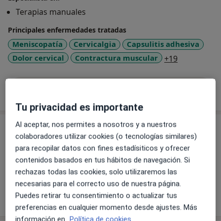
Terapias manuales
Principales enfermedades tratadas
Meniscopatía
Cervicalgia
Capsulitis adhesiva
a11y_sr_mo
Dolor cervical
Contractura muscular
+19
Mostrar más detalles
sobre la experiencia
Tu privacidad es importante
Al aceptar, nos permites a nosotros y a nuestros
Servicios y precios
colaboradores utilizar cookies (o tecnologías similares)
Visita Fisioterapia
para recopilar datos con fines estadísiticos y ofrecer
Detalles
contenidos basados en tus hábitos de navegación. Si
rechazas todas las cookies, solo utilizaremos las
necesarias para el correcto uso de nuestra página.
Puedes retirar tu consentimiento o actualizar tus
¿Cómo funcionan los precios?
preferencias en cualquier momento desde ajustes. Más
información en
Política de cookies.