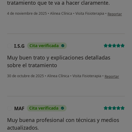
tratamiento que te va a hacer claramente.
en opinión del 
4 de noviembre de 2025
•
Alinea Clínica
•
Visita Fisioterapia
•
Reportar
I.S.G
Cita verificada
I
Muy buen trato y explicaciones detalladas
sobre el tratamiento
en opinión del us
30 de octubre de 2025
•
Alinea Clínica
•
Visita Fisioterapia
•
Reportar
MAF
Cita verificada
M
Muy buena profesional con técnicas y medios
actualizados.