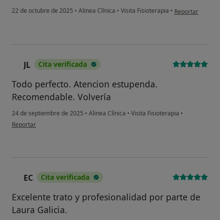
en opinión del u
22 de octubre de 2025
•
Alinea Clínica
•
Visita Fisioterapia
•
Reportar
JL
Cita verificada
J
Todo perfecto. Atencion estupenda.
Recomendable. Volvería
24 de septiembre de 2025
•
Alinea Clínica
•
Visita Fisioterapia
•
en opinión del usuario JL
Reportar
EC
Cita verificada
E
Excelente trato y profesionalidad por parte de
Laura Galicia.