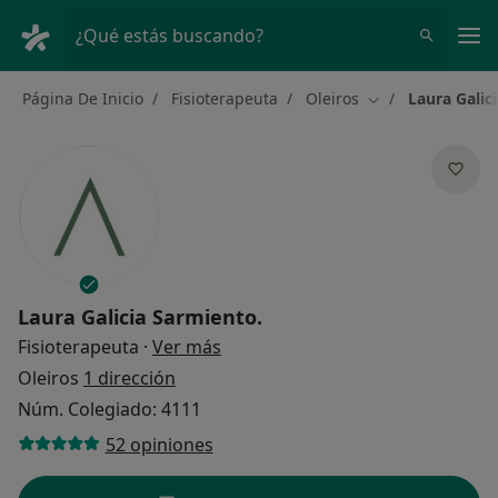
Men
¿Qué estás buscando?
Página De Inicio
Fisioterapeuta
Oleiros
Laura Galic
Cambiar de ciud
Laura Galicia Sarmiento.
sobre las especializaciones
Fisioterapeuta
·
Ver más
Oleiros
1 dirección
Núm. Colegiado: 4111
52 opiniones