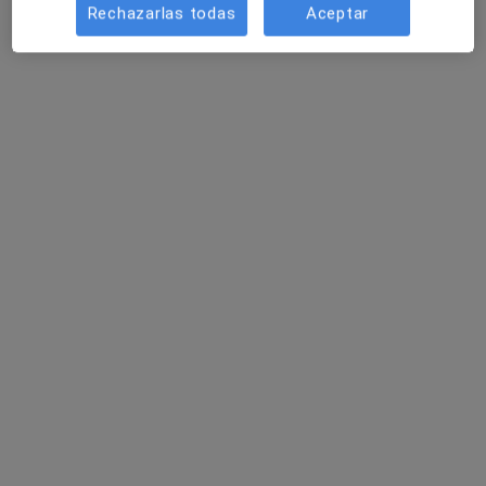
Rechazarlas todas
Aceptar
Sergio Castellanos Souto
·
Ver más
Fisioterapeuta
4 opiniones
Rúa Santiago Álvarez 3, Santa Cruz (Oleiros)
•
Mapa
Clinica Turó
Primera visita fisioterapia
50 €
Este especialista no ofrece reserva de cita online en esta dirección.
Pedir una cita