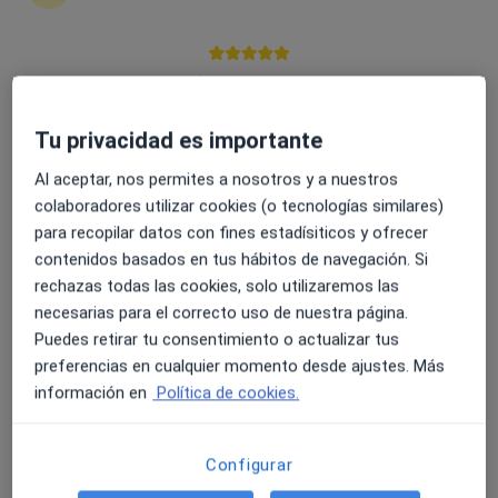
4.6 y 4.8 de valoración media en Google Play y Apple
Carlos Rodríguez Sánchez
Store
·
Ver más
Fisioterapeuta
Tu privacidad es importante
64 opiniones
Al aceptar, nos permites a nosotros y a nuestros
Rúa Santiago Álvarez 3, Santa Cruz (Oleiros)
•
Mapa
colaboradores utilizar cookies (o tecnologías similares)
Clinica Turó
para recopilar datos con fines estadísiticos y ofrecer
Primera visita fisioterapia
50 €
contenidos basados en tus hábitos de navegación. Si
Este especialista no ofrece reserva de cita online en esta dirección.
rechazas todas las cookies, solo utilizaremos las
necesarias para el correcto uso de nuestra página.
Pedir una cita
Puedes retirar tu consentimiento o actualizar tus
preferencias en cualquier momento desde ajustes. Más
información en
Política de cookies.
Configurar