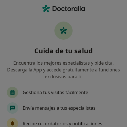
Men
Tendinitis • Oleiros, La Coruña
Filtros
• 1
Mapa
Especialistas en Tendinitis en Oleiros
Cuida de tu salud
Así organizamos los resultados
Encuentra los mejores especialistas y pide cita.
Descarga la App y accede gratuitamente a funciones
¿Qué especialidad estás buscando?
exclusivas para ti:
Fisioterapeuta
Médico rehabilitador
Trau
Gestiona tus visitas fácilmente
Envía mensajes a tus especialistas
Recibe recordatorios y notificaciones