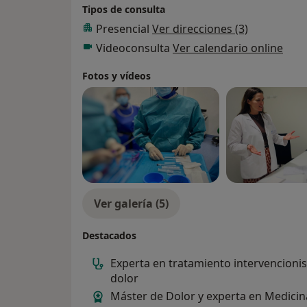
Tipos de consulta
Dolor pélvico crónico
Presencial
Ver direcciones (3)
Dolor postquirúrgico o postraumátic
Videoconsulta
Ver calendario online
Bloqueos y radiofrecuencia articulare
Fotos y vídeos
Ver galería (5)
Destacados
Experta en tratamiento intervencionis
dolor
Máster de Dolor y experta en Medicin