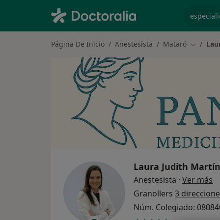
especiali
Página De Inicio
Anestesista
Mataró
Lau
Cambiar 
Laura Judith Martín
so
Anestesista
·
Ver más
Granollers
3 direccion
Núm. Colegiado: 0808