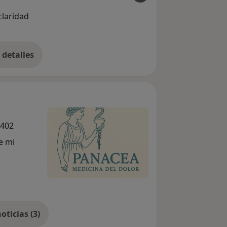
ver
siempre es acertado. No me visitaré con nadie
claridad
más , lo tengo claro.
Lara Ga
detalles
bre la experiencia
8402
e mi
Mostrar más noticias (3)