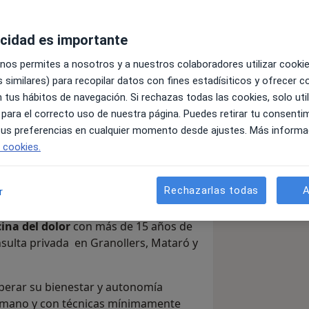
acidad es importante
Enviar mensaje
 nos permites a nosotros y a nuestros colaboradores utilizar cooki
 similares) para recopilar datos con fines estadísiticos y ofrecer 
 tus hábitos de navegación. Si rechazas todas las cookies, solo uti
 y precios
Consultas
Aseguradoras
Opiniones (2
 para el correcto uso de nuestra página. Puedes retirar tu consenti
 tus preferencias en cualquier momento desde ajustes. Más informa
e cookies.
Rechazarlas todas
A
r
ina del dolor
con más de 15 años de
nsulta privada en Granollers, Mataró y
perar su bienestar y autonomía
umano y con técnicas mínimamente