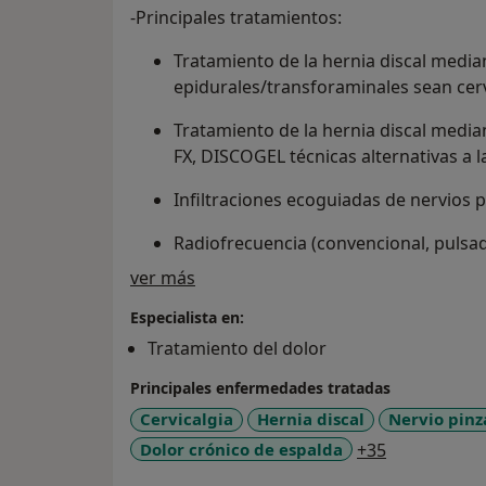
-Principales tratamientos:
Tratamiento de la hernia discal media
epidurales/transforaminales sean cerv
Tratamiento de la hernia discal median
FX, DISCOGEL técnicas alternativas a 
Infiltraciones ecoguiadas de nervios p
Radiofrecuencia (convencional, pulsada
Sobre mí
ver más
Rizolisis cervical/lumbar
Especialista en:
Tratamientos regenerativos con PRP y
Tratamiento del dolor
Tratamiento del dolor neuropático
Principales enfermedades tratadas
Dolor miofascial y puntos gatillo
Cervicalgia
Hernia discal
Nervio pin
a11y_sr_mor
Dolor crónico de espalda
+35
Neuralgias (pudenda, postherpética…