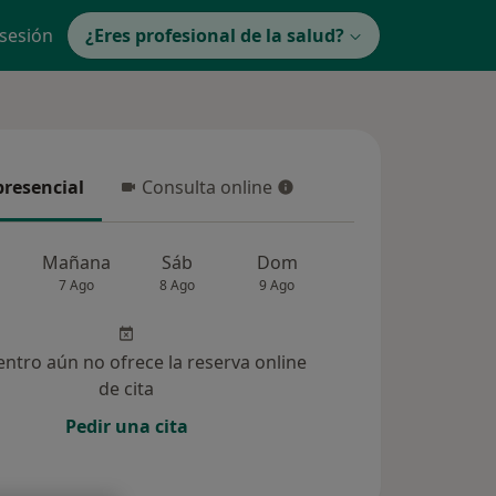
 sesión
¿Eres profesional de la salud?
presencial
Consulta online
resencial
Consulta online
Mañana
Sáb
Dom
Lun
Mar
7 Ago
8 Ago
9 Ago
10 Ago
11 Ag
entro aún no ofrece la reserva online
de cita
Pedir una cita