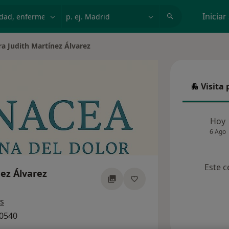
dad, enfermedad o nombre
p. ej. Madrid
Iniciar
ra Judith Martínez Álvarez
de ciudad
Visita 
Visita p
Hoy
6 Ago
Este c
ez Álvarez
bre las especializaciones
es
40540