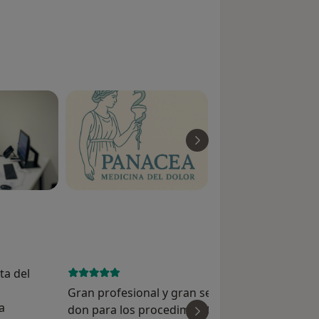
o
s de hombro,cadera...y peritendinosos.
ta del
October 30, 
Gran profesional y gran ser humano. Tiene un
a
don para los procedimientos, y su consejo