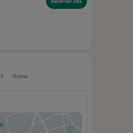
Reservar cita
 3
Online
ar
 abre en una nueva pestaña