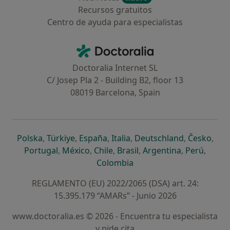
Recursos gratuitos
Centro de ayuda para especialistas
Contacto
Doctoralia - Página de inicio
Doctoralia Internet SL
C/ Josep Pla 2 - Building B2, floor 13
08019 Barcelona, Spain
se abre en una nueva pestaña
se abre en una nueva pestaña
se abre en una nueva pestaña
se abre en una nueva pes
se abre en 
se a
Polska
,
Türkiye
,
España
,
Italia
,
Deutschland
,
Česko
,
se abre en una nueva pestaña
se abre en una nueva pestaña
se abre en una nueva pestaña
se abre en una nueva p
se abre en 
se abr
Portugal
,
México
,
Chile
,
Brasil
,
Argentina
,
Perú
,
se abre en una nueva pe
Colombia
REGLAMENTO (EU) 2022/2065 (DSA) art. 24:
15.395.179 “AMARs” - Junio 2026
www.doctoralia.es © 2026 - Encuentra tu especialista
y pide cita