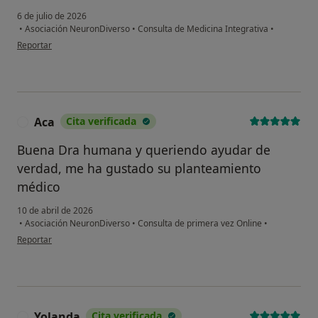
6 de julio de 2026
•
Asociación NeuronDiverso
•
Consulta de Medicina Integrativa
•
en opinión del usuario María José
Reportar
Aca
Cita verificada
A
Buena Dra humana y queriendo ayudar de
verdad, me ha gustado su planteamiento
médico
10 de abril de 2026
•
Asociación NeuronDiverso
•
Consulta de primera vez Online
•
en opinión del usuario Aca
Reportar
Yolanda
Cita verificada
Y