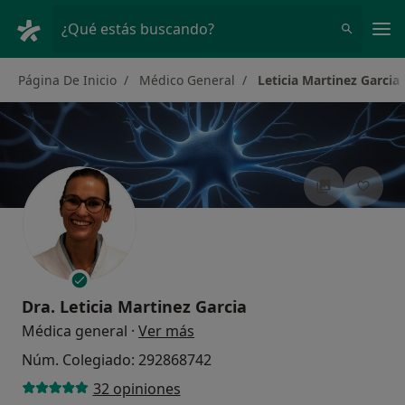
Men
¿Qué estás buscando?
Página De Inicio
Médico General
Leticia Martinez Garcia
Dra.
Leticia Martinez Garcia
sobre las especializaciones
Médica general
·
Ver más
Núm. Colegiado: 292868742
32 opiniones