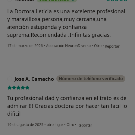
La Doctora Leticia es una excelente profesional
y maravillosa persona,muy cercana,una
atención estupenda y confianza
suprema.Recomendada .Infinitas gracias.
en opinión del us
17 de marzo de 2026
•
Asociación NeuronDiverso
•
Otro
•
Reportar
Jose A. Camacho
Número de teléfono verificado
J
Tu profesionalidad y confianza en el trato es de
admirar !!! Gracias doctora por hacer tan facil lo
dificil
en opinión del usuario Jose A. Ca
19 de agosto de 2025
•
otro lugar
•
Otro
•
Reportar