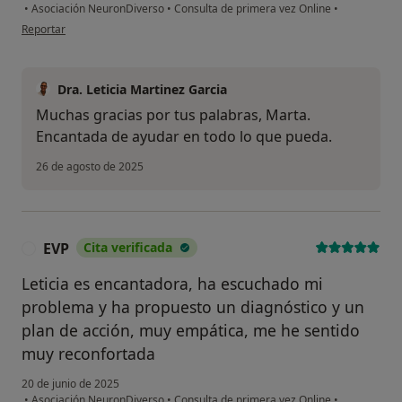
•
Asociación NeuronDiverso
•
Consulta de primera vez Online
•
en opinión del usuario Marta
Reportar
Dra. Leticia Martinez Garcia
Muchas gracias por tus palabras, Marta.
Encantada de ayudar en todo lo que pueda.
26 de agosto de 2025
EVP
Cita verificada
E
Leticia es encantadora, ha escuchado mi
problema y ha propuesto un diagnóstico y un
plan de acción, muy empática, me he sentido
muy reconfortada
20 de junio de 2025
•
Asociación NeuronDiverso
•
Consulta de primera vez Online
•