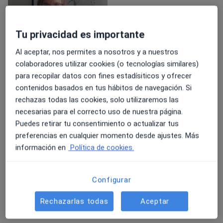
Tu privacidad es importante
Al aceptar, nos permites a nosotros y a nuestros
colaboradores utilizar cookies (o tecnologías similares)
Ver galería (1)
para recopilar datos con fines estadísiticos y ofrecer
contenidos basados en tus hábitos de navegación. Si
Destacados
rechazas todas las cookies, solo utilizaremos las
necesarias para el correcto uso de nuestra página.
July 6, 2026
Puedes retirar tu consentimiento o actualizar tus
Con la doctora siento que se implica
Buena Dra hu
preferencias en cualquier momento desde ajustes. Más
en mi mejoría !! Eso se Agradece
ayudar de ver
información en
Política de cookies.
ver más
Muchísimo
su planteami
María José
Configurar
Rechazarlas todas
Aceptar
Mostrar más detalles
sobre la experiencia