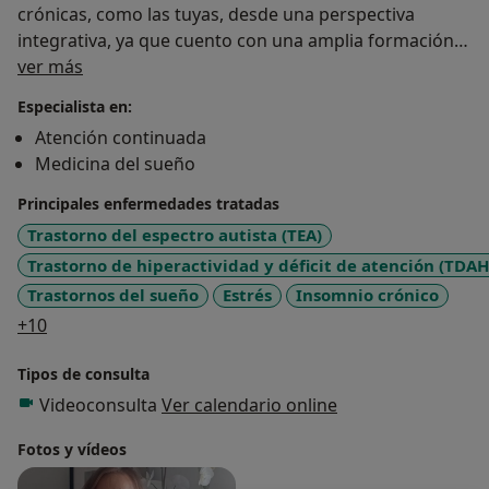
crónicas, como las tuyas, desde una perspectiva
integrativa, ya que cuento con una amplia formación
Sobre mí
ver más
en Neurofisiología y Psiconeuroinmunología (PNI).
Estaré encantada de ayudarte tanto de manera
Especialista en:
presencial como online.
Atención continuada
Medicina del sueño
Principales enfermedades tratadas
Trastorno del espectro autista (TEA)
Trastorno de hiperactividad y déficit de atención (TDAH
Trastornos del sueño
Estrés
Insomnio crónico
a11y_sr_more_diseases
+10
Tipos de consulta
Videoconsulta
Ver calendario online
Fotos y vídeos