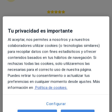
4.6 y 4.8 de valoración media en Google Play y Apple
Dra. Lourdes Álvarez Holgado
Store
Tu privacidad es importante
Médico rehabilitador
Al aceptar, nos permites a nosotros y a nuestros
Pasaje Universal S/N, Linea de la Concepción
•
Mapa
colaboradores utilizar cookies (o tecnologías similares)
Clínica Universal
para recopilar datos con fines estadísiticos y ofrecer
Acepta PlusUltra Seguros
contenidos basados en tus hábitos de navegación. Si
Primera visita Medicina Física y Rehabilitación
rechazas todas las cookies, solo utilizaremos las
Este especialista no ofrece reserva de cita online en esta dirección.
necesarias para el correcto uso de nuestra página.
Puedes retirar tu consentimiento o actualizar tus
Pedir una cita
preferencias en cualquier momento desde ajustes. Más
información en
Política de cookies.
Configurar