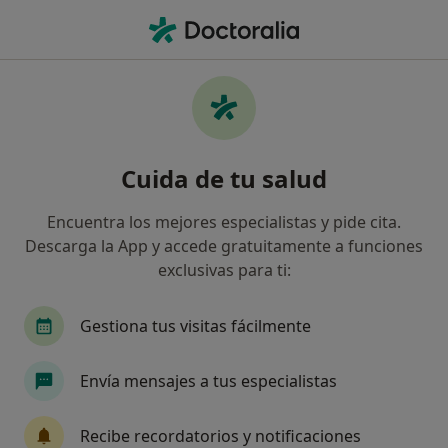
Men
Plusultra Seguros • Linea de la Concepción, Cádiz
Filtros
Seguro:
PlusUltra Seguros
Especialistas de PlusUltra Seguros en Linea
Cuida de tu salud
de la Concepción
Así organizamos los resultados
Encuentra los mejores especialistas y pide cita.
Descarga la App y accede gratuitamente a funciones
exclusivas para ti:
¿Qué especialidad estás buscando?
Médico rehabilitador
Gestiona tus visitas fácilmente
Envía mensajes a tus especialistas
Recibe recordatorios y notificaciones