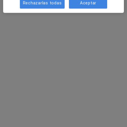
Rechazarlas todas
Aceptar
Clínica Universal
·
Ver más
Alergólogo, Analista clínico, Patólogo
59 opiniones
Pasaje Universal S/N, Linea de la Concepción
•
Mapa
Clínica Universal
Acepta PlusUltra Seguros
Primera visita Alergología
Mostrar más servicios
Dr. Andrés Robin
Dr. Francisco Javier
Dr. Francisco Guijarro
Reyes Eldblom
Amorrortu
Sanroma
Hernández