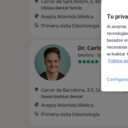
Carrer de Sant Antoni, 6, Mataró
•
Mapa
Clínica Dental Tomás
Tu priv
Acepta Atlantida Médica
Primera visita Odontología
Al aceptar,
tecnologías
basados en
Dr. Carlo Di Falco
necesarias
actualizar
·
Ver más
Dentista
Política d
101 opiniones
Configura
Carrer de Barcelona, 3-5, Granollers
•
M
Dunia Institut Dental
Acepta Atlantida Médica
Primera visita Odontología