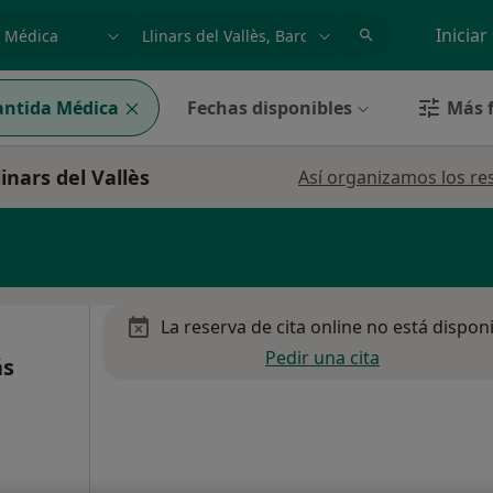
dad, enfermedad o nombre
p. ej. Madrid
Iniciar
antida Médica
Fechas disponibles
Más f
inars del Vallès
Así organizamos los re
La reserva de cita online no está dispon
Pedir una cita
ás