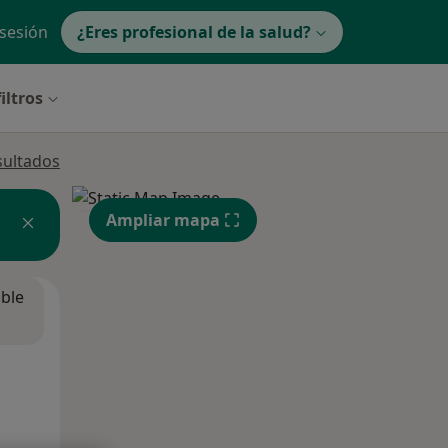
 sesión
¿Eres profesional de la salud?
iltros
sultados
Ampliar mapa
ible