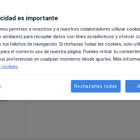
acidad es importante
 nos permites a nosotros y a nuestros colaboradores utilizar cooki
 similares) para recopilar datos con fines estadísiticos y ofrecer 
 tus hábitos de navegación. Si rechazas todas las cookies, solo uti
La reserva de cita online no está dispon
 para el correcto uso de nuestra página. Puedes retirar tu consenti
Pedir una cita
 tus preferencias en cualquier momento desde ajustes. Más informa
e cookies.
Rechazarlas todas
A
r
apa