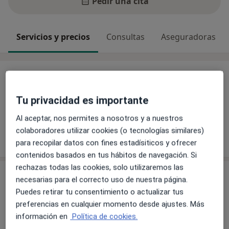
Pedir una cita
Servicios y precios
Consultas
Aseguradoras
Servicios y precios
Sin información sobre servicios y precios
Tu privacidad es importante
Este especialista aún no ha añadido información
Al aceptar, nos permites a nosotros y a nuestros
sobre sus servicios
colaboradores utilizar cookies (o tecnologías similares)
para recopilar datos con fines estadísiticos y ofrecer
contenidos basados en tus hábitos de navegación. Si
rechazas todas las cookies, solo utilizaremos las
Consulta
necesarias para el correcto uso de nuestra página.
Puedes retirar tu consentimiento o actualizar tus
Consultorio privado
preferencias en cualquier momento desde ajustes. Más
Calle Los Alisos 19,
Ciudad Real
13001
información en
Política de cookies.