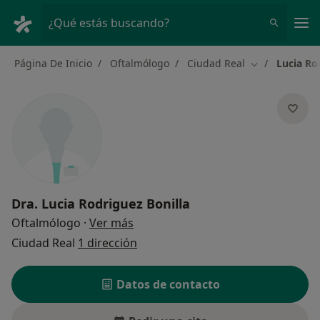
Men
¿Qué estás buscando?
Página De Inicio
Oftalmólogo
Ciudad Real
Lucia Ro
Cambiar de ci
Dra.
Lucia Rodriguez Bonilla
sobre las especializaciones
Oftalmólogo
·
Ver más
Ciudad Real
1 dirección
Datos de contacto