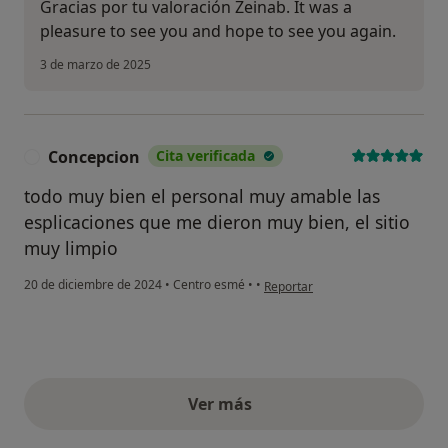
Gracias por tu valoración Zeinab. It was a
pleasure to see you and hope to see you again.
3 de marzo de 2025
Concepcion
Cita verificada
C
todo muy bien el personal muy amable las
esplicaciones que me dieron muy bien, el sitio
muy limpio
en opinión del usuario Concepci
20 de diciembre de 2024
•
Centro esmé
•
•
Reportar
Ver más
opiniones anteriores