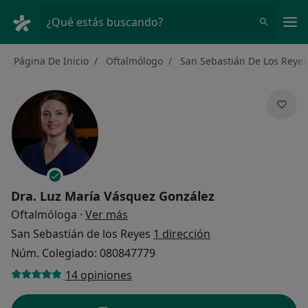
Men
¿Qué estás buscando?
Página De Inicio
Oftalmólogo
San Sebastián De Los Reyes
Dra.
Luz María Vásquez González
sobre las especializaciones
Oftalmóloga
·
Ver más
San Sebastián de los Reyes
1 dirección
Núm. Colegiado: 080847779
14 opiniones