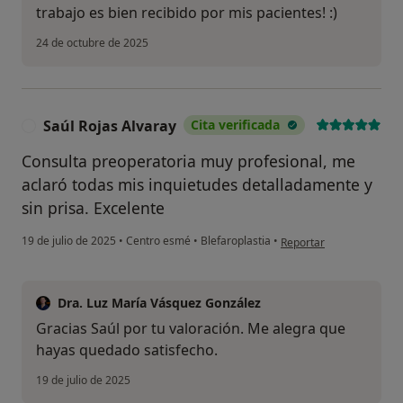
trabajo es bien recibido por mis pacientes! :)
24 de octubre de 2025
Saúl Rojas Alvaray
Cita verificada
S
Consulta preoperatoria muy profesional, me
aclaró todas mis inquietudes detalladamente y
sin prisa. Excelente
en opinión del usuario S
19 de julio de 2025
•
Centro esmé
•
Blefaroplastia
•
Reportar
Dra. Luz María Vásquez González
Gracias Saúl por tu valoración. Me alegra que
hayas quedado satisfecho.
19 de julio de 2025