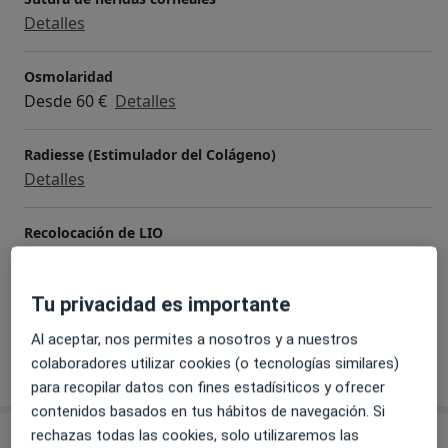
Detalles
Osmolaridad
Desde 60 €
Detalles
Radiesse (Estimulador del Colágeno)
Detalles
Recolocación de LIO
Detalles
Tu privacidad es importante
+ 38 servicios
Al aceptar, nos permites a nosotros y a nuestros
colaboradores utilizar cookies (o tecnologías similares)
¿Cómo funcionan los precios?
para recopilar datos con fines estadísiticos y ofrecer
contenidos basados en tus hábitos de navegación. Si
rechazas todas las cookies, solo utilizaremos las
Consulta