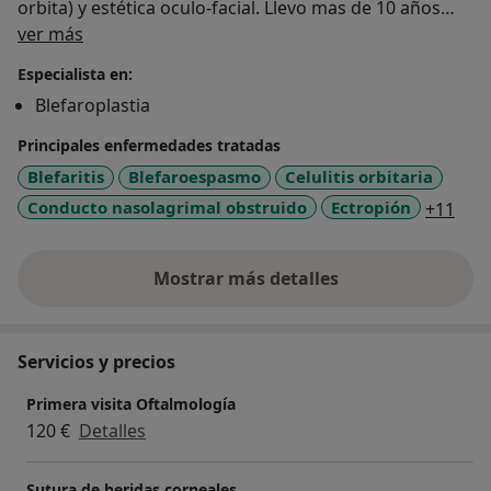
orbita) y estética oculo-facial. Llevo mas de 10 años
Sobre mí
dedicada a esta sub-especialidad y me encanta mi
ver más
trabajo!
Especialista en:
Blefaroplastia
Principales enfermedades tratadas
Blefaritis
Blefaroespasmo
Celulitis orbitaria
a11y
Conducto nasolagrimal obstruido
Ectropión
+11
Mostrar más detalles
sobre la experiencia
Servicios y precios
Primera visita Oftalmología
120 €
Detalles
Sutura de heridas corneales