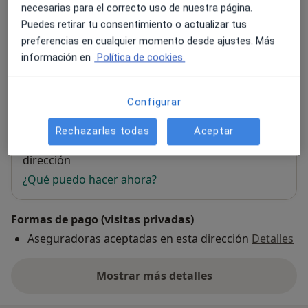
necesarias para el correcto uso de nuestra página.
Puedes retirar tu consentimiento o actualizar tus
Centro esmé
preferencias en cualquier momento desde ajustes. Más
Avenida de España, 72,
San Sebastián de los Reyes
información en
Política de cookies.
28701
Ampliar
Configurar
se abre en una nueva pestañ
Rechazarlas todas
Aceptar
Disponibilidad
Este especialista no ofrece reserva online en esta
dirección
¿Qué puedo hacer ahora?
Formas de pago (visitas privadas)
Aseguradoras aceptadas en esta dirección
Detalles
Mostrar más detalles
sobre la dirección