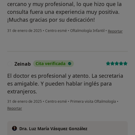
cercano y muy profesional, lo que hizo que la
consulta fuera una experiencia muy positiva.
¡Muchas gracias por su dedicación!
en opinión del u
31 de enero de 2025
•
Centro esmé
•
Oftalmología Infantil
•
Reportar
Zeinab
Cita verificada
Z
El doctor es profesional y atento. La secretaria
es amigable. Y pueden hablar inglés para
extranjeros.
31 de enero de 2025
•
Centro esmé
•
Primera visita Oftalmología
•
en opinión del usuario Zeinab
Reportar
Dra. Luz María Vásquez González