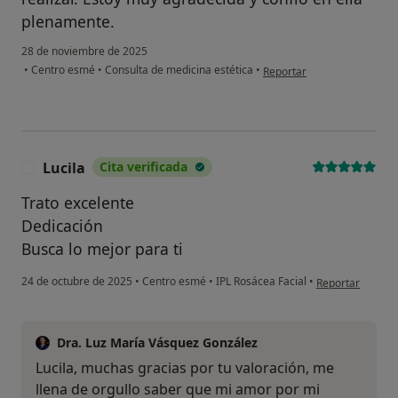
plenamente.
28 de noviembre de 2025
en opinión del usuario Aust
•
Centro esmé
•
Consulta de medicina estética
•
Reportar
Lucila
Cita verificada
L
Trato excelente
Dedicación
Busca lo mejor para ti
en opinión del us
24 de octubre de 2025
•
Centro esmé
•
IPL Rosácea Facial
•
Reportar
Dra. Luz María Vásquez González
Lucila, muchas gracias por tu valoración, me
llena de orgullo saber que mi amor por mi