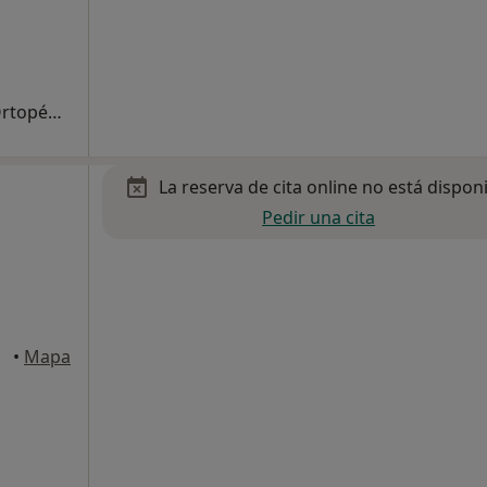
Primera visita Traumatología y Cirugía Ortopédica
La reserva de cita online no está dispon
Pedir una cita
drid
•
Mapa