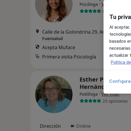
·
Ver más
Psicóloga
6 opiniones
Tu priv
Al aceptar,
Calle de la Golondrina 29, Aravaca
•
Map
tecnologías
Fuensalud
basados en
Acepta Muface
necesarias
actualizar
Primera visita Psicología
Política d
Esther Patricia
Configura
Hernández Aroca
·
Ver más
Podóloga
23 opiniones
Dirección
Online