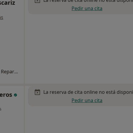
scariz
Pedir una cita
ás
Primera visita Cirugía Plástica, Estética y Reparadora
La reserva de cita online no está dispon
teros
Pedir una cita
s