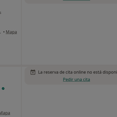
s
a, 28020 Madrid, Madrid
•
Mapa
La reserva de cita online no está dispon
Pedir una cita
a
Mapa