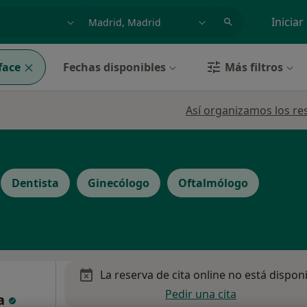
dad, enfermedad o nombre
p. ej. Madrid
Iniciar
face
Fechas disponibles
Más filtros
Así organizamos los re
Dentista
Ginecólogo
Oftalmólogo
La reserva de cita online no está dispon
Pedir una cita
da