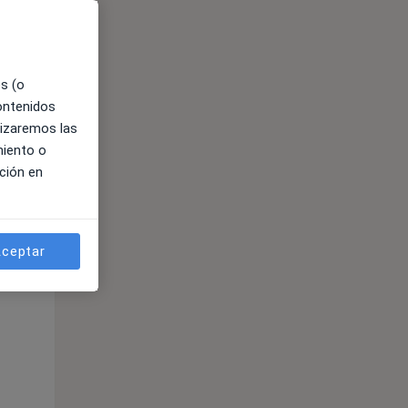
es (o
contenidos
lizaremos las
miento o
ción en
ible
ceptar