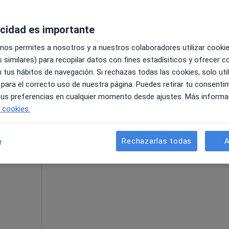
acidad es importante
 nos permites a nosotros y a nuestros colaboradores utilizar cooki
a
 similares) para recopilar datos con fines estadísiticos y ofrecer 
 tus hábitos de navegación. Si rechazas todas las cookies, solo uti
 para el correcto uso de nuestra página. Puedes retirar tu consenti
 tus preferencias en cualquier momento desde ajustes. Más informa
e cookies.
La reserva de cita online no está dispon
Rechazarlas todas
A
r
Pedir una cita