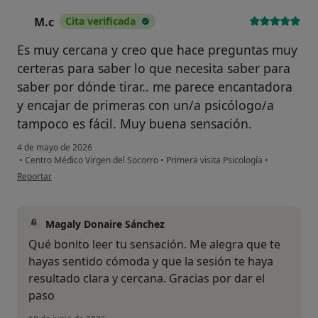
M.c
Cita verificada
M
Es muy cercana y creo que hace preguntas muy
certeras para saber lo que necesita saber para
saber por dónde tirar.. me parece encantadora
y encajar de primeras con un/a psicólogo/a
tampoco es fácil. Muy buena sensación.
4 de mayo de 2026
•
Centro Médico Virgen del Socorro
•
Primera visita Psicología
•
en opinión del usuario M.c
Reportar
Magaly Donaire Sánchez
Qué bonito leer tu sensación. Me alegra que te
hayas sentido cómoda y que la sesión te haya
resultado clara y cercana. Gracias por dar el
paso