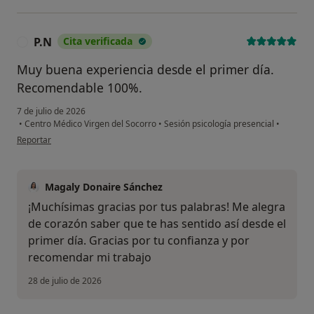
P.N
Cita verificada
P
Muy buena experiencia desde el primer día.
Recomendable 100%.
7 de julio de 2026
•
Centro Médico Virgen del Socorro
•
Sesión psicología presencial
•
en opinión del usuario P.N
Reportar
Magaly Donaire Sánchez
¡Muchísimas gracias por tus palabras! Me alegra
de corazón saber que te has sentido así desde el
primer día. Gracias por tu confianza y por
recomendar mi trabajo
28 de julio de 2026