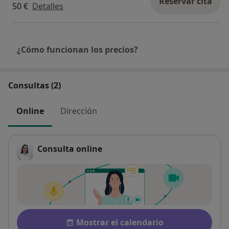
Reservar cita
50 €
Detalles
constantemente a las necesidades propias de cada
paciente.
Estoy aquí para acompañarte en este camino hacia el
autonocimiento, bienestar y salud mental.
¿Cómo funcionan los precios?
El respeto y la confianza son la base en la que se
sustenta mi trabajo.
Consultas (2)
Online
Dirección
Consulta online
Disponibilidad
Mostrar el calendario