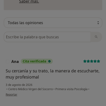
Más información sobre opiniones
Saber más.
Busca en opiniones
Ana
Cita verificada
A
Su cercanía y su trato, la manera de escucharte,
muy profesiomal
3 de agosto de 2026
•
Centro Médico Virgen del Socorro
•
Primera visita Psicología
•
en opinión del usuario Ana
Reportar