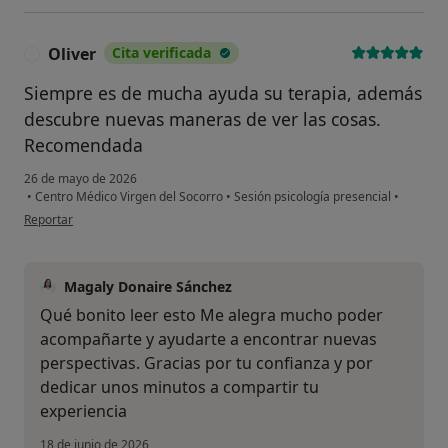
Oliver
Cita verificada
O
Siempre es de mucha ayuda su terapia, además
descubre nuevas maneras de ver las cosas.
Recomendada
26 de mayo de 2026
•
Centro Médico Virgen del Socorro
•
Sesión psicología presencial
•
en opinión del usuario Oliver
Reportar
Magaly Donaire Sánchez
Qué bonito leer esto Me alegra mucho poder
acompañarte y ayudarte a encontrar nuevas
perspectivas. Gracias por tu confianza y por
dedicar unos minutos a compartir tu
experiencia
18 de junio de 2026