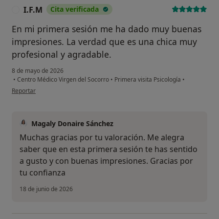
I.F.M
Cita verificada
I
En mi primera sesión me ha dado muy buenas
impresiones. La verdad que es una chica muy
profesional y agradable.
8 de mayo de 2026
•
Centro Médico Virgen del Socorro
•
Primera visita Psicología
•
en opinión del usuario I.F.M
Reportar
Magaly Donaire Sánchez
Muchas gracias por tu valoración. Me alegra
saber que en esta primera sesión te has sentido
a gusto y con buenas impresiones. Gracias por
tu confianza
18 de junio de 2026