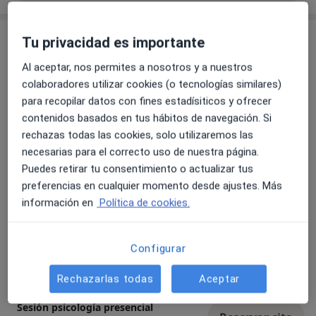
heridas y pensamientos.
- cuento con una gran capacidad de escucha
Servicios y precios
Tu privacidad es importante
- soy muy organizada y resolutiva
- cercanía y transparencia
Al aceptar, nos permites a nosotros y a nuestros
Consulta online
Reservar cita
- interés palpable por mis pacientes
50 €
Detalles
colaboradores utilizar cookies (o tecnologías similares)
- respeto y confianza durante mis sesiones
para recopilar datos con fines estadísiticos y ofrecer
- ausencia de juicio
contenidos basados en tus hábitos de navegación. Si
Primera visita Psicología
- soy atenta y detallistaCreo en la importancia de
rechazas todas las cookies, solo utilizaremos las
Reservar cita
50 €
Detalles
brindar un espacio seguro y confidencial donde
necesarias para el correcto uso de nuestra página.
puedas explorar tus emociones, pensamientos y
Puedes retirar tu consentimiento o actualizar tus
comportamientos.
preferencias en cualquier momento desde ajustes. Más
Psicología infanto- juvenil
Te acompaño ayudándote a alcanzar un mayor
Reservar cita
información en
Política de cookies.
50 €
Detalles
autoconocimiento, desarrollo de estrategias efectivas
para manejar diversas dificultades, y promover un
cambio positivo en tu vida, consiguiendo tu mejor
Primera consulta online
Configurar
Reservar cita
versión.
50 €
Detalles
Rechazarlas todas
Aceptar
Mi enfoque terapéutico está orientado a garantizar un
espacio seguro, confidencial, un cuidado integral,
Sesión psicología presencial
individualizado y personalizado, adaptado