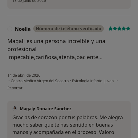
18 de junio de 2026
Noelia
Número de teléfono verificado
N
Magali es una persona increíble y una
profesional
impecable,cariñosa,atenta,paciente…
14 de abril de 2026
•
Centro Médico Virgen del Socorro
•
Psicología infanto- juvenil
•
en opinión del usuario Noelia
Reportar
Magaly Donaire Sánchez
Gracias de corazón por tus palabras. Me alegra
mucho saber que te has sentido en buenas
manos y acompañada en el proceso. Valoro