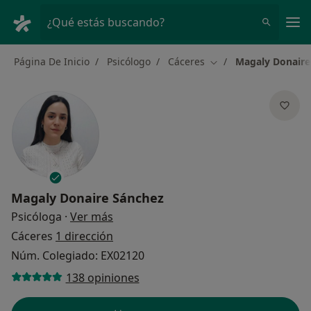
Men
¿Qué estás buscando?
Página De Inicio
Psicólogo
Cáceres
Magaly Donaire
Cambiar de ciudad
Magaly Donaire Sánchez
sobre las especializaciones
Psicóloga
·
Ver más
Cáceres
1 dirección
Núm. Colegiado: EX02120
138 opiniones