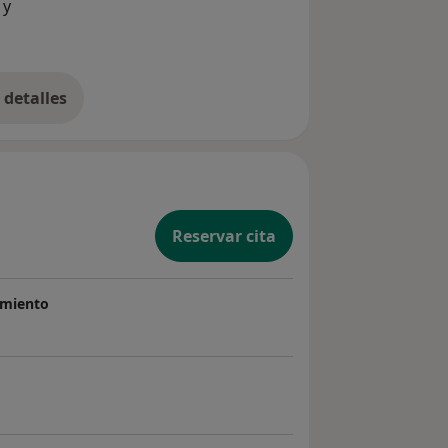
 y
preguntas y dudas para darnos la tranquilidad
E
antes de cualquier pro...
detalles
bre la experiencia
Reservar cita
imiento