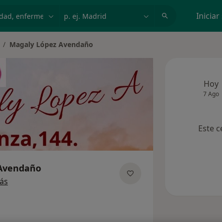
dad, enfermedad o nombre
p. ej. Madrid
Iniciar
Magaly López Avendaño
ambiar de ciudad
Hoy
7 Ago
Este c
 Avendaño
sobre las especializaciones
ás