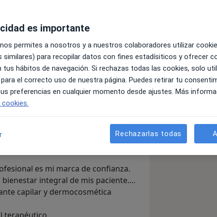
acidad es importante
Enviar mensaje
 nos permites a nosotros y a nuestros colaboradores utilizar cooki
 similares) para recopilar datos con fines estadísiticos y ofrecer 
 tus hábitos de navegación. Si rechazas todas las cookies, solo uti
nsultas
Aseguradoras
Opiniones (43)
 para el correcto uso de nuestra página. Puedes retirar tu consenti
 tus preferencias en cualquier momento desde ajustes. Más informa
e cookies.
 experiencia profesional en el campo
Rechazarlas todas
A
r
ue hago. Mi trabajo lo realizo desde un
ofesional es mi marca de confianza.
bienestar integral de mis paciente.
lante capilar y dermocosmética
l terapéutico.