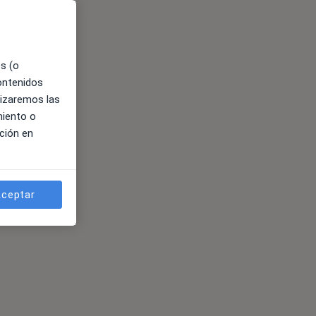
es (o
contenidos
lizaremos las
miento o
ción en
ceptar