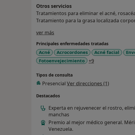
Otros servicios
Tratamientos para eliminar el acné, rosacéa
Tratamiento para la grasa localizada corpora
Sobre mí
ver más
Principales enfermedades tratadas
Acné
Acrocordones
Acné facial
Env
a11y_sr_more_dis
Fotoenvejecimiento
+9
Tipos de consulta
Presencial
Ver direcciones (1)
Destacados
Experta en rejuvenecer el rostro, elim
manchas
Premio al mejor médico general. Méri
Venezuela.