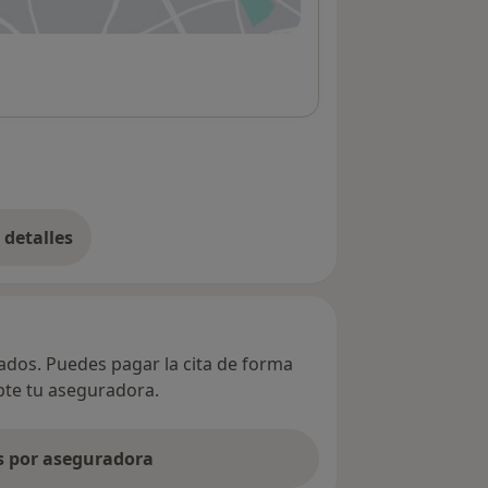
 abre en una nueva pestaña
detalles
bre la dirección
vados. Puedes pagar la cita de forma
epte tu aseguradora.
as por aseguradora