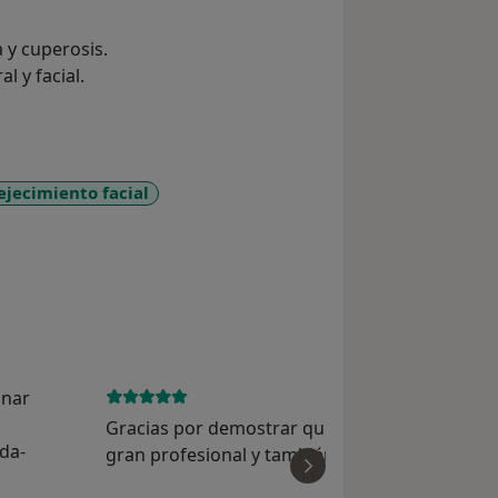
 y cuperosis.
l y facial.
ejecimiento facial
eases
inar
March 31, 
Gracias por demostrar que se puede ser una
da-
gran profesional y también tener el lado hum
ver
respondiendo con simplicidad a todas las