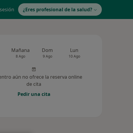
 sesión
¿Eres profesional de la salud?
Mañana
Dom
Lun
Mar
Mié
8 Ago
9 Ago
10 Ago
11 Ago
12 Ag
entro aún no ofrece la reserva online
de cita
Pedir una cita