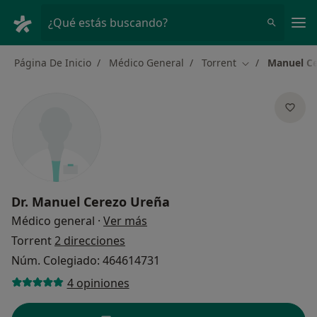
Men
¿Qué estás buscando?
Página De Inicio
Médico General
Torrent
Manuel Ce
Cambiar de ciu
Dr.
Manuel Cerezo Ureña
sobre las especializaciones
Médico general
·
Ver más
Torrent
2 direcciones
Núm. Colegiado: 464614731
4 opiniones