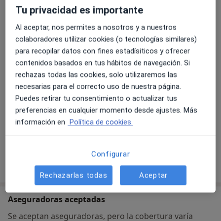
Tu privacidad es importante
Al aceptar, nos permites a nosotros y a nuestros
Carrer de la Foieta 6,
Torrent
46900
colaboradores utilizar cookies (o tecnologías similares)
para recopilar datos con fines estadísiticos y ofrecer
contenidos basados en tus hábitos de navegación. Si
Ampliar
rechazas todas las cookies, solo utilizaremos las
se abre en una nueva pestañ
necesarias para el correcto uso de nuestra página.
Disponibilidad
Puedes retirar tu consentimiento o actualizar tus
Este especialista no ofrece reserva online en esta
preferencias en cualquier momento desde ajustes. Más
dirección
información en
Política de cookies.
¿Qué puedo hacer ahora?
Configurar
Mostrar más detalles
sobre la dirección
Rechazarlas todas
Aceptar
Aseguradoras aceptadas
Se aceptan aseguradoras, pero la cobertura varía