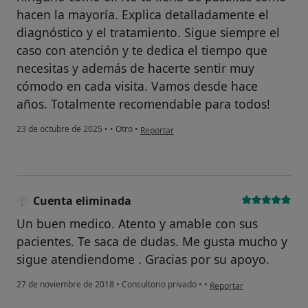
hacen la mayoría. Explica detalladamente el
diagnóstico y el tratamiento. Sigue siempre el
caso con atención y te dedica el tiempo que
necesitas y además de hacerte sentir muy
cómodo en cada visita. Vamos desde hace
años. Totalmente recomendable para todos!
en opinión del usuario Miriam C.
23 de octubre de 2025
•
•
Otro
•
Reportar
Cuenta eliminada
Un buen medico. Atento y amable con sus
pacientes. Te saca de dudas. Me gusta mucho y
sigue atendiendome . Gracias por su apoyo.
en opinión del usuario Cu
27 de noviembre de 2018
•
Consultorio privado
•
•
Reportar