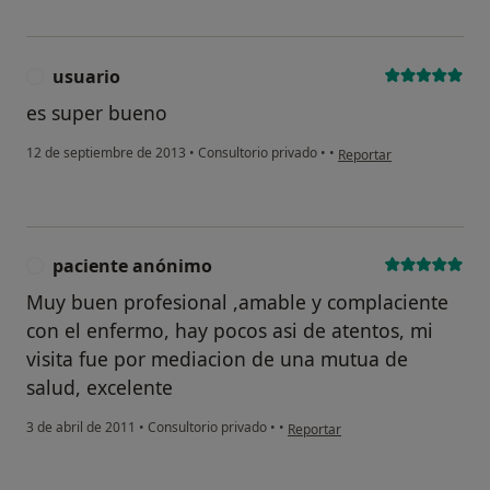
usuario
U
es super bueno
en opinión del usuario us
12 de septiembre de 2013
•
Consultorio privado
•
•
Reportar
paciente anónimo
P
Muy buen profesional ,amable y complaciente
con el enfermo, hay pocos asi de atentos, mi
visita fue por mediacion de una mutua de
salud, excelente
en opinión del usuario paciente 
3 de abril de 2011
•
Consultorio privado
•
•
Reportar