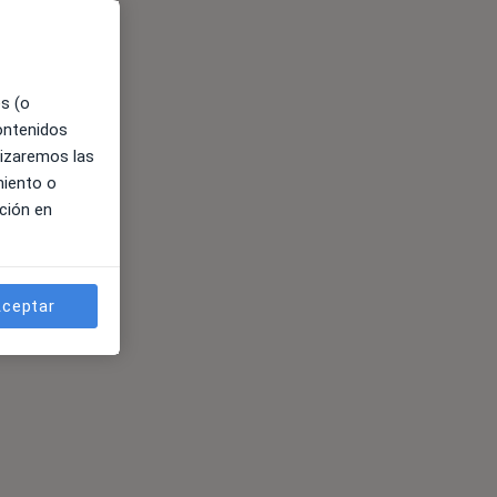
es (o
contenidos
lizaremos las
miento o
ción en
ceptar