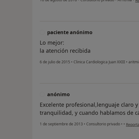
R
paciente anónimo
P
Lo mejor:
la atención recibida
6 de julio de 2015
•
Clinica Cardiologica Juan XXIII
•
aritmi
anónimo
A
Excelente profesional,lenguaje claro 
tranquilidad, y cuando hablamos de c
en opin
1 de septiembre de 2013
•
Consultorio privado
•
•
Report