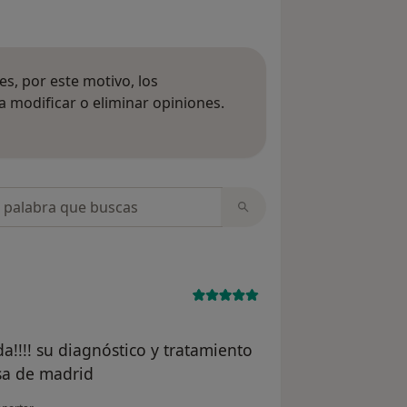
s, por este motivo, los
 modificar o eliminar opiniones.
 opiniones
opiniones
!!!! su diagnóstico y tratamiento
isa de madrid
 opinión del usuario Cuenta eliminada