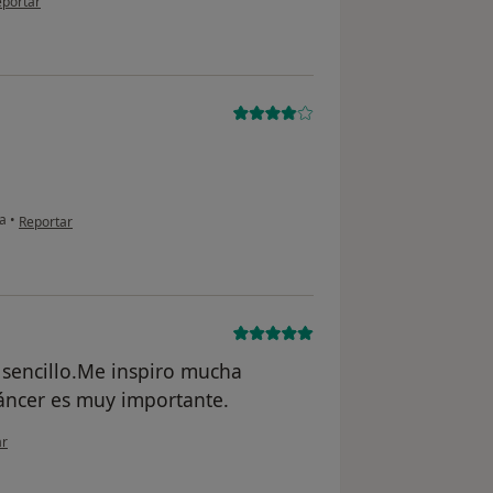
eportar
en opinión del usuario paciente anónimo
a
•
Reportar
y sencillo.Me inspiro mucha
áncer es muy importante.
ión del usuario anónimo
ar