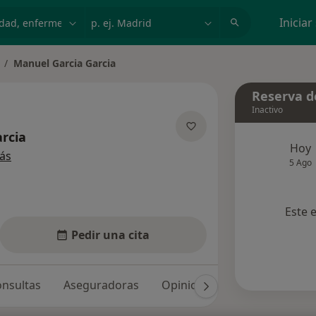
dad, enfermedad o nombre
p. ej. Madrid
Iniciar
Manuel Garcia Garcia
ambiar de ciudad
Reserva de
Inactivo
rcia
Hoy
sobre las especializaciones
ás
5 Ago
Este 
Pedir una cita
nsultas
Aseguradoras
Opiniones (6)
Dudas solu