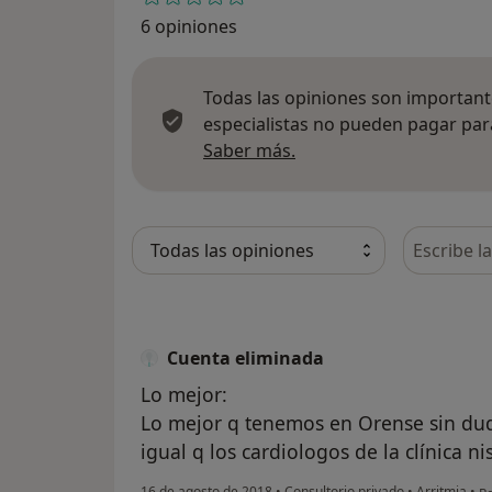
6 opiniones
Todas las opiniones son importante
especialistas no pueden pagar para
Más información sobre
Saber más.
Busca en 
Cuenta eliminada
Lo mejor:
Lo mejor q tenemos en Orense sin duda
igual q los cardiologos de la clínica n
en
16 de agosto de 2018
•
Consultorio privado
•
Arritmia
•