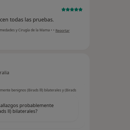
acen todas las pruebas.
en opinión del usuario Cuenta eliminada
ermedades y Cirugía de la Mama
•
•
Reportar
ralia
nte benignos (Birads lll) bilaterales y (Birads
Hallazgos probablemente
ds ll) bilaterales?