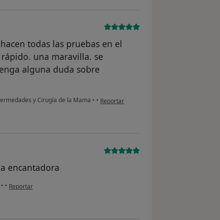
hacen todas las pruebas en el
rápido. una maravilla. se
tenga alguna duda sobre
en opinión del usuario anónimo
nfermedades y Cirugía de la Mama
•
•
Reportar
na encantadora
en opinión del usuario paciente anónimo
I
•
•
Reportar