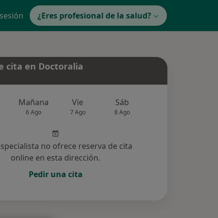
 sesión
¿Eres profesional de la salud?
 cita en Doctoralia
Mañana
Vie
Sáb
Dom
Lun
6 Ago
7 Ago
8 Ago
9 Ago
10 Ag
especialista no ofrece reserva de cita
online en esta dirección.
Pedir una cita
cionadas (7)