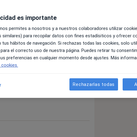
acidad es importante
 nos permites a nosotros y a nuestros colaboradores utilizar cooki
 similares) para recopilar datos con fines estadísiticos y ofrecer 
 tus hábitos de navegación. Si rechazas todas las cookies, solo uti
cer de mama
 para el correcto uso de nuestra página. Puedes retirar tu consenti
 tus preferencias en cualquier momento desde ajustes. Más informa
e cookies.
detalles
bre la experiencia
Rechazarlas todas
A
r