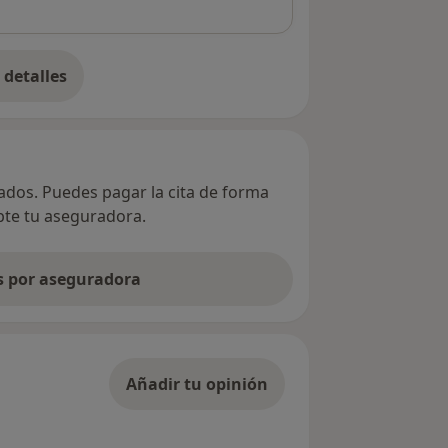
detalles
bre la dirección
vados. Puedes pagar la cita de forma
epte tu aseguradora.
as por aseguradora
Añadir tu opinión