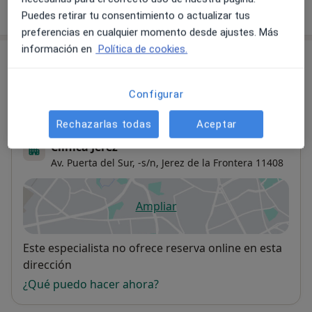
¿Cómo funcionan los precios?
Puedes retirar tu consentimiento o actualizar tus
preferencias en cualquier momento desde ajustes. Más
información en
Política de cookies.
Consultas (2)
Dirección 1
Dirección 2
Configurar
Rechazarlas todas
Aceptar
Clínica Jerez
Av. Puerta del Sur, -s/n,
Jerez de la Frontera
11408
Ampliar
se abre en una nueva pestañ
Disponibilidad
Este especialista no ofrece reserva online en esta
dirección
¿Qué puedo hacer ahora?