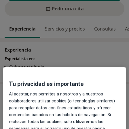
Pedir una cita
Experiencia
Servicios y precios
Consultas
A
Experiencia
Especialista en:
Coloproctología
Cirugía de la mama
Tu privacidad es importante
Servicios y precios
Al aceptar, nos permites a nosotros y a nuestros
colaboradores utilizar cookies (o tecnologías similares)
Visita Cirugía General y Ap. Digestivo
para recopilar datos con fines estadísiticos y ofrecer
Detalles
contenidos basados en tus hábitos de navegación. Si
rechazas todas las cookies, solo utilizaremos las
necesarias para el correcto uso de nuestra página.