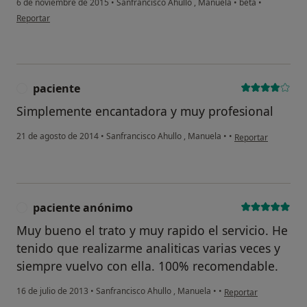
6 de noviembre de 2015
•
Sanfrancisco Ahullo , Manuela
•
beta
•
en opinión del usuario paciente
Reportar
paciente
P
Simplemente encantadora y muy profesional
en opinión del usua
21 de agosto de 2014
•
Sanfrancisco Ahullo , Manuela
•
•
Reportar
paciente anónimo
P
Muy bueno el trato y muy rapido el servicio. He
tenido que realizarme analiticas varias veces y
siempre vuelvo con ella. 100% recomendable.
en opinión del usuari
16 de julio de 2013
•
Sanfrancisco Ahullo , Manuela
•
•
Reportar