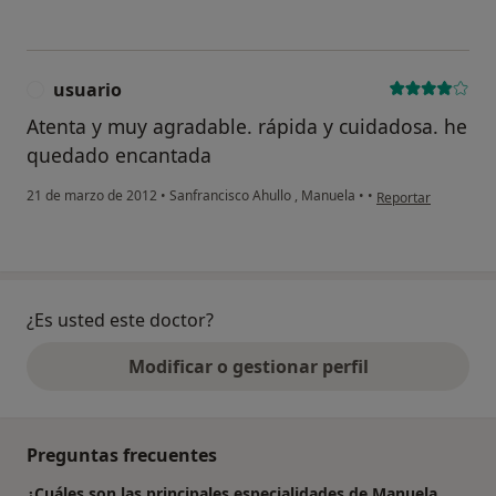
usuario
U
Atenta y muy agradable. rápida y cuidadosa. he
quedado encantada
en opinión del usua
21 de marzo de 2012
•
Sanfrancisco Ahullo , Manuela
•
•
Reportar
¿Es usted este doctor?
Modificar o gestionar perfil
Preguntas frecuentes
¿Cuáles son las principales especialidades de Manuela