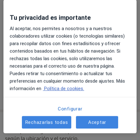
Tu privacidad es importante
Ampliar
se abre en una nueva pestañ
Al aceptar, nos permites a nosotros y a nuestros
Disponibilidad
Este especialista no ofrece reserva online en esta
colaboradores utilizar cookies (o tecnologías similares)
dirección
para recopilar datos con fines estadísiticos y ofrecer
contenidos basados en tus hábitos de navegación. Si
¿Qué puedo hacer ahora?
rechazas todas las cookies, solo utilizaremos las
necesarias para el correcto uso de nuestra página.
Formas de pago (visitas privadas)
Puedes retirar tu consentimiento o actualizar tus
Aseguradoras aceptadas en esta dirección
Detalles
preferencias en cualquier momento desde ajustes. Más
información en
Política de cookies.
Mostrar más detalles
sobre la dirección
Configurar
Aseguradoras aceptadas
Rechazarlas todas
Aceptar
Se aceptan aseguradoras, pero la cobertura varía
según la ubicación y el servicio.