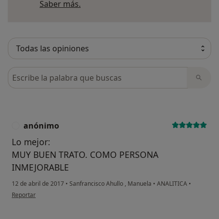
Más información sobre opiniones
Saber más.
Busca en opiniones
anónimo
A
Lo mejor:
MUY BUEN TRATO. COMO PERSONA
INMEJORABLE
12 de abril de 2017
•
Sanfrancisco Ahullo , Manuela
•
ANALITICA
•
en opinión del usuario anónimo
Reportar