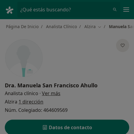
Men
¿Qué estás buscando?
Página De Inicio
Analista Clínico
Alzira
Manuela San
Cambiar de ciuda
Dra.
Manuela San Francisco Ahullo
sobre las especializaciones
Analista clínico
·
Ver más
Alzira
1 dirección
Núm. Colegiado: 464609569
Datos de contacto