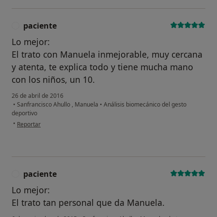
paciente
P
Lo mejor:
El trato con Manuela inmejorable, muy cercana
y atenta, te explica todo y tiene mucha mano
con los niños, un 10.
26 de abril de 2016
•
Sanfrancisco Ahullo , Manuela
•
Análisis biomecánico del gesto
deportivo
en opinión del usuario paciente
•
Reportar
paciente
P
Lo mejor:
El trato tan personal que da Manuela.