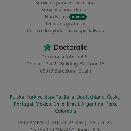
Servicios para especialistas
Servicios para clínicas
Noa Notes
nuevo
Recursos gratuitos
Centro de ayuda para especialistas
Contacto
Doctoralia - Página de inicio
Doctoralia Internet SL
C/ Josep Pla 2 - Building B2, floor 13
08019 Barcelona, Spain
se abre en una nueva pestaña
se abre en una nueva pestaña
se abre en una nueva pestaña
se abre en una nueva pes
se abre en 
se a
Polska
,
Türkiye
,
España
,
Italia
,
Deutschland
,
Česko
,
se abre en una nueva pestaña
se abre en una nueva pestaña
se abre en una nueva pestaña
se abre en una nueva p
se abre en 
se abr
Portugal
,
México
,
Chile
,
Brasil
,
Argentina
,
Perú
,
se abre en una nueva pe
Colombia
REGLAMENTO (EU) 2022/2065 (DSA) art. 24:
15.395.179 “AMARs” - Junio 2026