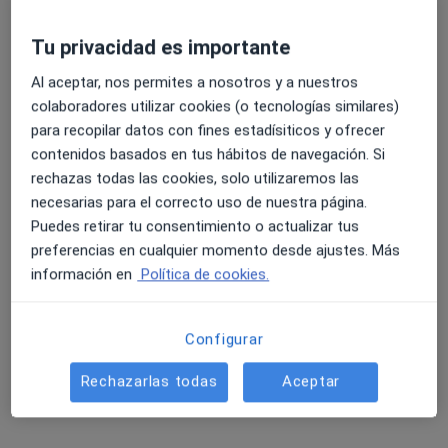
·
Ver más
Analista clínico, Enfermero, Fisioterapeuta
Tu privacidad es importante
Av/ Corts Valencianes 102, Canals
•
Mapa
Clínica Sancho Llorens S.L.
Al aceptar, nos permites a nosotros y a nuestros
Ningún profesional de este centro tiene citas disponibles
colaboradores utilizar cookies (o tecnologías similares)
para recopilar datos con fines estadísiticos y ofrecer
Mostrar perfil
contenidos basados en tus hábitos de navegación. Si
rechazas todas las cookies, solo utilizaremos las
necesarias para el correcto uso de nuestra página.
Puedes retirar tu consentimiento o actualizar tus
preferencias en cualquier momento desde ajustes. Más
información en
Política de cookies.
Configurar
Ascires Xàtiva
Rechazarlas todas
Aceptar
·
Ver más
Analista clínico, Alergólogo, Anestesista
2 opiniones