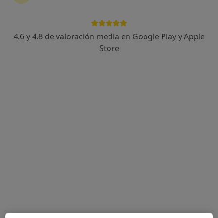
Clínica Mon Salut
·
Ver más
Analista clínico, Anestesista, Enfermero
4.6 y 4.8 de valoración media en Google Play y Apple
216 opiniones
Store
Plaça d'Espanya 14, Canals
•
Mapa
Clínica Mon Salut
Ningún profesional de este centro tiene citas disponibles
Mostrar perfil
Clínica Sancho Llorens S.L.