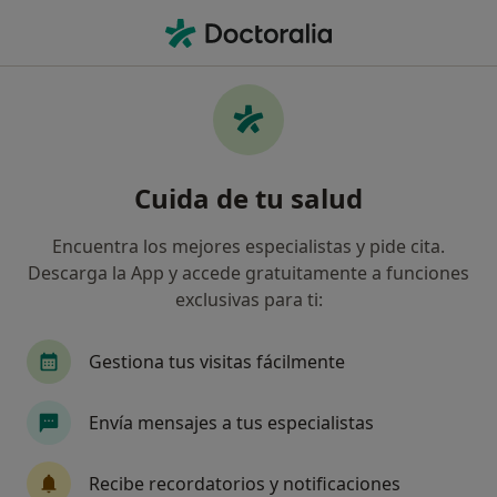
Men
Analista Clínico • Canals, Valencia
Filtros
Seguro
Mapa
Analistas clínicos en Canals
Cuida de tu salud
Así organizamos los resultados
Encuentra los mejores especialistas y pide cita.
Descarga la App y accede gratuitamente a funciones
¿Cuál es tu compañía aseguradora?
exclusivas para ti:
Gestiona tus visitas fácilmente
Envía mensajes a tus especialistas
Recibe recordatorios y notificaciones