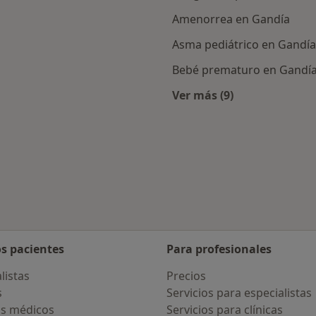
Amenorrea en Gandía
Asma pediátrico en Gandía
Bebé prematuro en Gandí
Ver más (9)
rcanas a Gandía
Más en esta categor
udad
os pacientes
Para profesionales
listas
Precios
s
Servicios para especialistas
s médicos
Servicios para clínicas