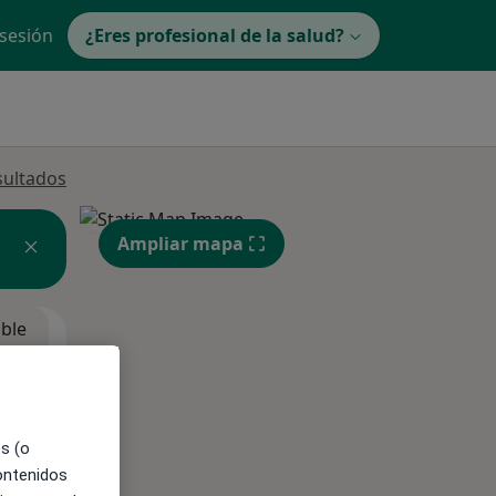
 sesión
¿Eres profesional de la salud?
sultados
Ampliar mapa
ible
es (o
contenidos