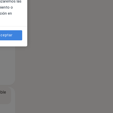
lizaremos las
miento o
ción en
ible
ceptar
ible