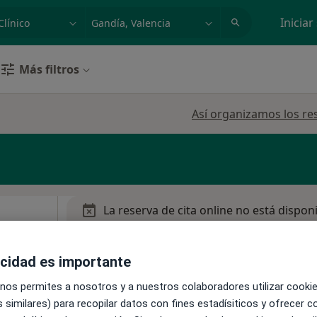
dad, enfermedad o nombre
p. ej. Madrid
Iniciar
Más filtros
Así organizamos los re
La reserva de cita online no está dispon
Mostrar perfil
o,
acidad es importante
 nos permites a nosotros y a nuestros colaboradores utilizar cooki
 similares) para recopilar datos con fines estadísiticos y ofrecer 