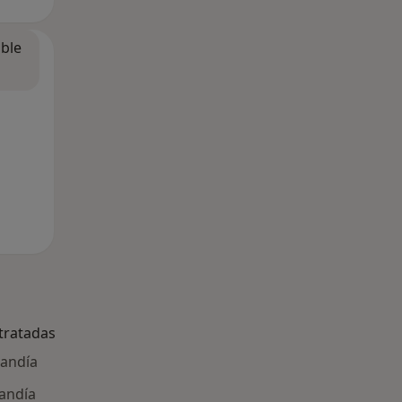
ible
tratadas
Gandía
Gandía