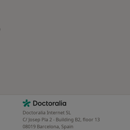
a
ía: Principales enfermedades tratadas
Contacto
Doctoralia - Página de inicio
Doctoralia Internet SL
C/ Josep Pla 2 - Building B2, floor 13
08019 Barcelona, Spain