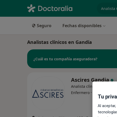
especiali
Seguro
Fechas disponibles
Analistas clínicos en Gandía
¿Cuál es tu compañía aseguradora?
Ascires Gandia
Analista clínico, Cardiólog
·
Ver más
Enfermero
Tu priv
Al aceptar,
tecnologías