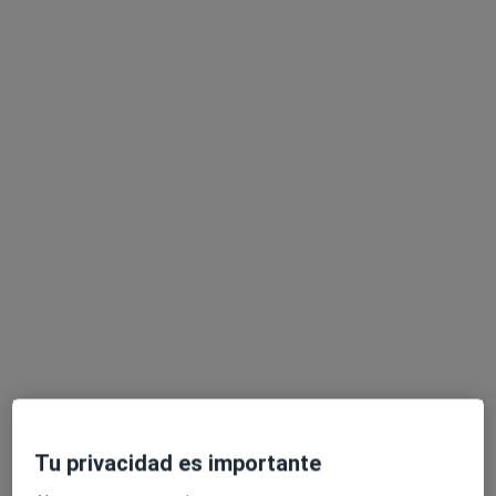
Dr. Fidel Mesa Prado
·
Ver más
Cardiólogo
194 opiniones
DIAGNOSTICO Y TRATAMIENTO INSUFICIENCIA
CARDIACA
DIAGNOSTICO Y TRATAMIENTO ENFERMEDAD
CORONARIA
DIAGNOSTICO/TRATAMIENTO ENFERMEDAD
TROMBOEMBOLICA
Tu privacidad es importante
Carretera Nacional N-340, km. 162, Estepona
•
Mapa
Consulta de cardiología - Hospiten Estepona