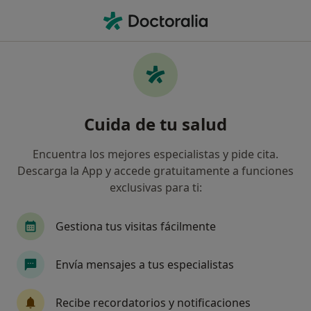
Men
Generali Seguros • Marbella, Málaga
Filtros
Seguro:
Generali Seguros
Especialistas de Generali Seguros en
Cuida de tu salud
Marbella
Así organizamos los resultados
Encuentra los mejores especialistas y pide cita.
Descarga la App y accede gratuitamente a funciones
exclusivas para ti:
¿Qué especialidad estás buscando?
Traumatólogo
Médico general
Ginecólog
Gestiona tus visitas fácilmente
Envía mensajes a tus especialistas
Recibe recordatorios y notificaciones