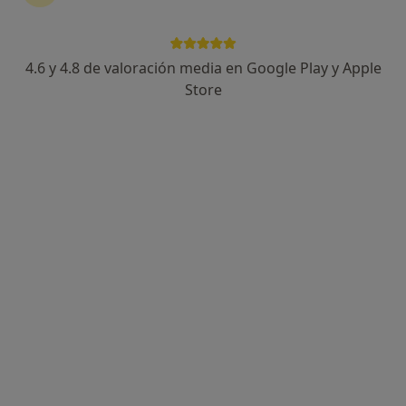
4.6 y 4.8 de valoración media en Google Play y Apple
Store
Opción de pago online
Alicia Garrido Guillen
·
Ver más
Psicóloga, Psicóloga infantil
176 opiniones
Calle Cilantro,, Marbella
•
Mapa
Gabinete psicológico Alicia Garrido
Acepta Generali Seguros
Primera visita Psicología
Este especialista no ofrece reserva de cita online en esta dirección.
Pedir una cita