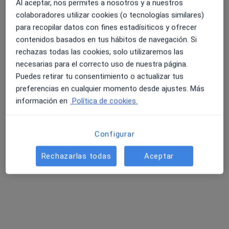
Al aceptar, nos permites a nosotros y a nuestros
Acepta Generali Seguros
colaboradores utilizar cookies (o tecnologías similares)
para recopilar datos con fines estadísiticos y ofrecer
Visita Cardiología
contenidos basados en tus hábitos de navegación. Si
Este especialista no ofrece reserva de cita online en esta dirección.
rechazas todas las cookies, solo utilizaremos las
necesarias para el correcto uso de nuestra página.
Pedir una cita
Puedes retirar tu consentimiento o actualizar tus
preferencias en cualquier momento desde ajustes. Más
información en
Política de cookies.
Configurar
Rechazarlas todas
Aceptar
Dr. Rubén Rodríguez Carvajal
·
Ver más
Angiólogo y cirujano vascular
118 opiniones
N-340, Km. 1063, 29680 Estepona, Málaga, Estepona
•
Mapa