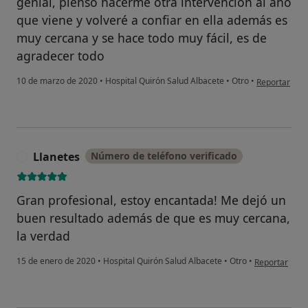
genial, pienso hacerme otra intervención al año
que viene y volveré a confiar en ella además es
muy cercana y se hace todo muy fácil, es de
agradecer todo
en opinión de
10 de marzo de 2020
•
Hospital Quirón Salud Albacete
•
Otro
•
Reportar
Llanetes
Número de teléfono verificado
L
Gran profesional, estoy encantada! Me dejó un
buen resultado además de que es muy cercana,
la verdad
en opinión del
15 de enero de 2020
•
Hospital Quirón Salud Albacete
•
Otro
•
Reportar