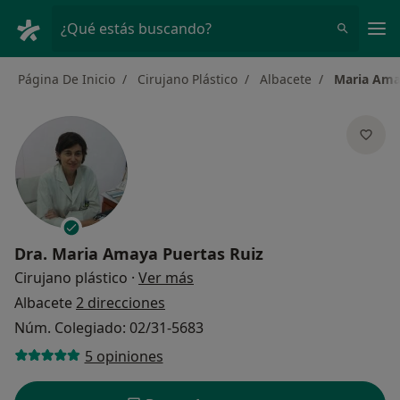
Men
¿Qué estás buscando?
Página De Inicio
Cirujano Plástico
Albacete
Maria Ama
Dra.
Maria Amaya Puertas Ruiz
sobre las especializaciones
Cirujano plástico
·
Ver más
Albacete
2 direcciones
Núm. Colegiado: 02/31-5683
5 opiniones