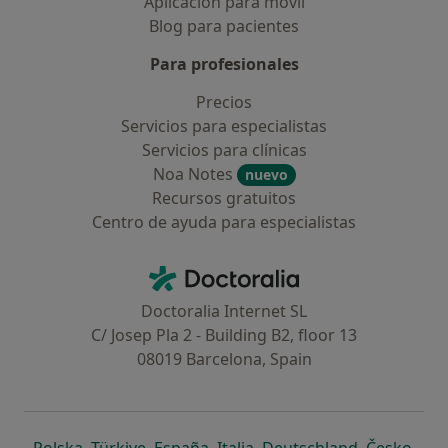
Aplicación para móvil
Blog para pacientes
Para profesionales
Precios
Servicios para especialistas
Servicios para clínicas
Noa Notes
nuevo
Recursos gratuitos
Centro de ayuda para especialistas
Contacto
Doctoralia - Página de inicio
Doctoralia Internet SL
C/ Josep Pla 2 - Building B2, floor 13
08019 Barcelona, Spain
se abre en una nueva pestaña
se abre en una nueva pestaña
se abre en una nueva pestaña
se abre en una nueva pes
se abre en 
se a