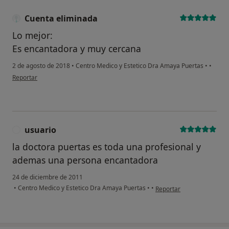
Cuenta eliminada
Lo mejor:
Es encantadora y muy cercana
2 de agosto de 2018
•
Centro Medico y Estetico Dra Amaya Puertas
•
•
en opinión del usuario Cuenta eliminada
Reportar
usuario
U
la doctora puertas es toda una profesional y
ademas una persona encantadora
24 de diciembre de 2011
en opinión del usuario us
•
Centro Medico y Estetico Dra Amaya Puertas
•
•
Reportar