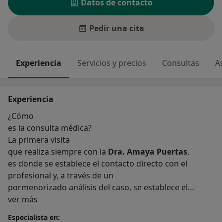
Datos de contacto
Pedir una cita
Experiencia
Servicios y precios
Consultas
A
Experiencia
¿Cómo
es la consulta médica?
La primera visita
que realiza siempre con la
Dra. Amaya Puertas
,
es donde se establece el contacto directo con el
profesional y, a través de un
pormenorizado análisis del caso, se establece el
Sobre mí
diagnóstico. A partir de este
ver más
momento, ofrece las soluciones posibles, detallando
Especialista en: