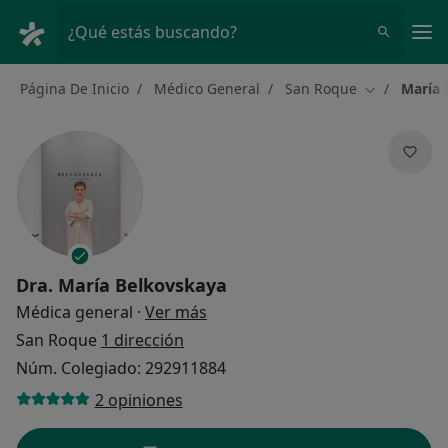
Men
¿Qué estás buscando?
Página De Inicio
Médico General
San Roque
María 
Cambiar de 
Dra.
María Belkovskaya
sobre las especializaciones
Médica general
·
Ver más
San Roque
1 dirección
Núm. Colegiado: 292911884
2 opiniones