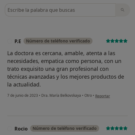
Busca en opiniones
P.E
Número de teléfono verificado
P
La doctora es cercana, amable, atenta a las
necesidades, empatica como persona, con un
trato exquisito una gran profesional con
técnicas avanzadas y los mejores productos de
la actualidad.
en opinión del usuario P
7 de junio de 2023
•
Dra. María Belkovskaya
•
Otro
•
Reportar
Rocio
Número de teléfono verificado
R