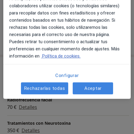
privacidad!
Envejecimiento facial
Hiperhidrosis
colaboradores utilizar cookies (o tecnologías similares)
para recopilar datos con fines estadísiticos y ofrecer
Lesiones vasculares y pigmentadas
contenidos basados en tus hábitos de navegación. Si
a11y_sr_more_
Flacidez facial
Fotoenvejecimiento
+6
rechazas todas las cookies, solo utilizaremos las
necesarias para el correcto uso de nuestra página.
Mostrar más detalles
Puedes retirar tu consentimiento o actualizar tus
sobre la experiencia
preferencias en cualquier momento desde ajustes. Más
información en
Política de cookies.
Servicios y precios
Configurar
Visita Medicina Estética y Cirugía Cosmética
50 €
Detalles
Rechazarlas todas
Aceptar
Radiofrecuencia facial
70 €
Detalles
Tratamientos con Neurotoxina
350 €
Detalles