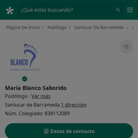
Men
¿Qué estás buscando?
Página De Inicio
Podólogo
Sanlucar De Barrameda
Cambi
María Blanco Saborido
sobre las especializaciones
Podólogo
·
Ver más
Sanlucar de Barrameda
1 dirección
Núm. Colegiado: 838112089
Datos de contacto