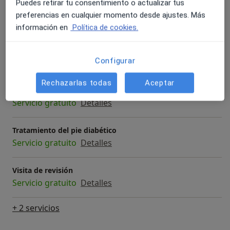
Puedes retirar tu consentimiento o actualizar tus
Podología diabética (pie de riesgo)
preferencias en cualquier momento desde ajustes. Más
Servicio gratuito
Detalles
información en
Política de cookies.
Quiropodia
Configurar
Servicio gratuito
Detalles
Rechazarlas todas
Aceptar
Tratamiento del papiloma plantar
Servicio gratuito
Detalles
Tratamiento del pie diabético
Servicio gratuito
Detalles
Visita de revisión
Servicio gratuito
Detalles
+ 2 servicios