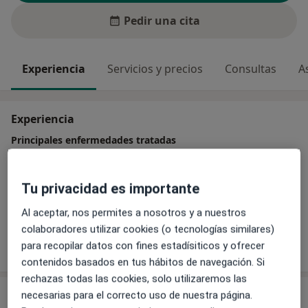
Pedir una cita
Experiencia
Servicios y precios
Consultas
A
Experiencia
Principales enfermedades tratadas
Callos y callosidades (Quiropodia)
Uña del pie encarnada
Onicomicosis
Tu privacidad es importante
a11y_sr_more_d
Verrugas plantares
Pie diabético
+5
Al aceptar, nos permites a nosotros y a nuestros
colaboradores utilizar cookies (o tecnologías similares)
Mostrar más detalles
para recopilar datos con fines estadísiticos y ofrecer
sobre la experiencia
contenidos basados en tus hábitos de navegación. Si
rechazas todas las cookies, solo utilizaremos las
Servicios y precios
necesarias para el correcto uso de nuestra página.