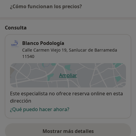
¿Cómo funcionan los precios?
Consulta
Blanco Podología
Calle Carmen Viejo 19,
Sanlucar de Barrameda
11540
Ampliar
se abre en una nueva pestañ
Disponibilidad
Este especialista no ofrece reserva online en esta
dirección
¿Qué puedo hacer ahora?
Mostrar más detalles
sobre la dirección