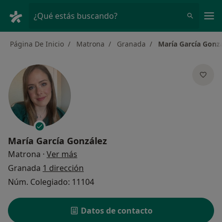
Men
¿Qué estás buscando?
Página De Inicio
Matrona
Granada
María García Gonz
María García González
sobre las especializaciones
Matrona
·
Ver más
Granada
1 dirección
Núm. Colegiado: 11104
Datos de contacto