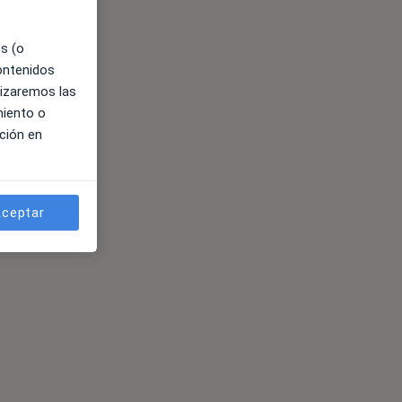
es (o
contenidos
lizaremos las
miento o
ción en
ceptar