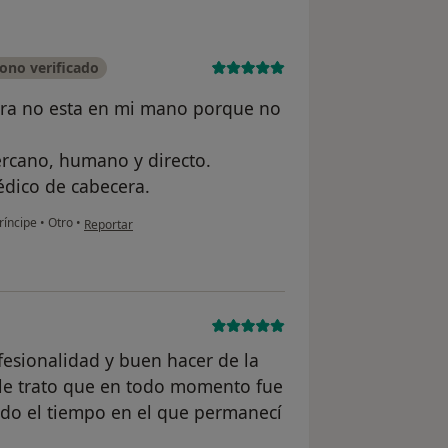
ono verificado
tora no esta en mi mano porque no
cercano, humano y directo.
dico de cabecera.
en opinión del usuario Adela Herranz Luna
ríncipe
•
Otro
•
Reportar
fesionalidad y buen hacer de la
le trato que en todo momento fue
odo el tiempo en el que permanecí