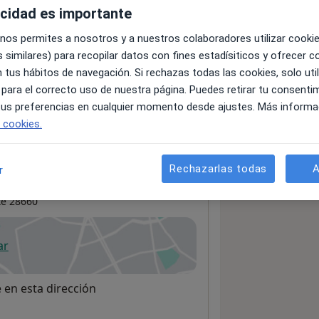
acidad es importante
 nos permites a nosotros y a nuestros colaboradores utilizar cooki
servicios y precios
 similares) para recopilar datos con fines estadísiticos y ofrecer 
 información sobre sus servicios
 tus hábitos de navegación. Si rechazas todas las cookies, solo uti
 para el correcto uso de nuestra página. Puedes retirar tu consenti
 tus preferencias en cualquier momento desde ajustes. Más informa
e cookies.
Rechazarlas todas
A
r
ríncipe
te
28660
ar
 abre en una nueva pestaña
e en esta dirección