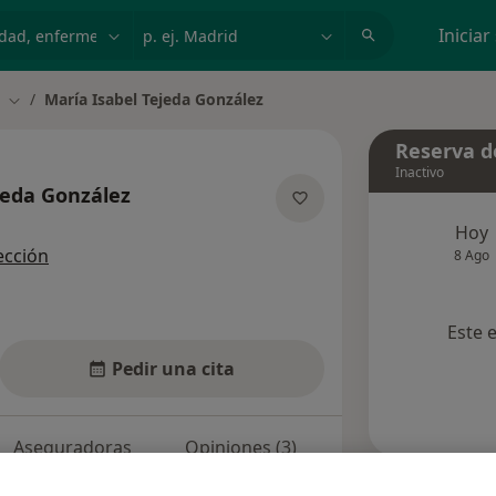
dad, enfermedad o nombre
p. ej. Madrid
Iniciar
María Isabel Tejeda González
Cambiar de ciudad
Reserva de
Inactivo
jeda González
e las especializaciones
Hoy
ección
8 Ago
Este 
Pedir una cita
Aseguradoras
Opiniones (3)