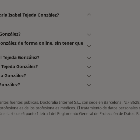
aría Isabel Tejeda González?
 González?
González de forma online, sin tener que
l Tejeda González?
 Tejeda González?
da González?
González?
entes fuentes públicas. Doctoralia Internet S.L., con sede en Barcelona, NIF B628
 profesionales de los profesionales médicos. El tratamiento de datos personales 
gún el artículo 6 punto 1 letra f del Reglamento General de Protección de Datos. 