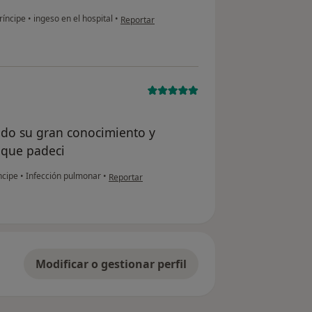
en opinión del usuario Cuenta eliminada
ríncipe
•
ingeso en el hospital
•
Reportar
todo su gran conocimiento y
 que padeci
en opinión del usuario Cuenta eliminada
ncipe
•
Infección pulmonar
•
Reportar
Modificar o gestionar perfil