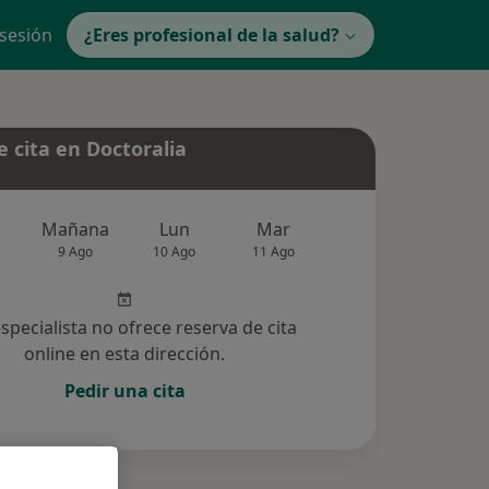
 sesión
¿Eres profesional de la salud?
 cita en Doctoralia
Mañana
Lun
Mar
Mié
Jue
9 Ago
10 Ago
11 Ago
12 Ago
13 Ag
especialista no ofrece reserva de cita
online en esta dirección.
Pedir una cita