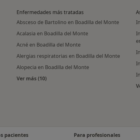
Enfermedades más tratadas
A
Absceso de Bartolino en Boadilla del Monte
I
Acalasia en Boadilla del Monte
I
e
Acné en Boadilla del Monte
I
Alergias respiratorias en Boadilla del Monte
I
Alopecia en Boadilla del Monte
I
Ver más (10)
rcanas a Boadilla del Monte
Más en esta categoría: Enfermedades más 
V
os pacientes
Para profesionales