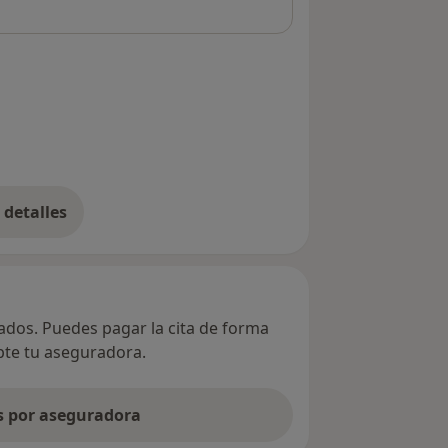
detalles
bre la dirección
vados. Puedes pagar la cita de forma
epte tu aseguradora.
as por aseguradora