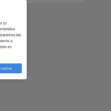
es (o
contenidos
lizaremos las
miento o
ción en
ceptar