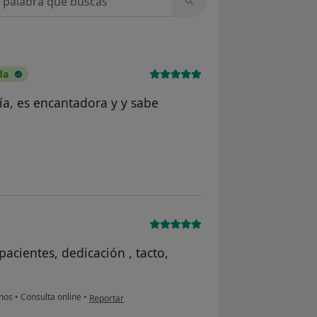
da
a, es encantadora y y sabe
ario Esther Moreno Morales
acientes, dedicación , tacto,
en opinión del usuario B.FA.M
anos
•
Consulta online
•
Reportar