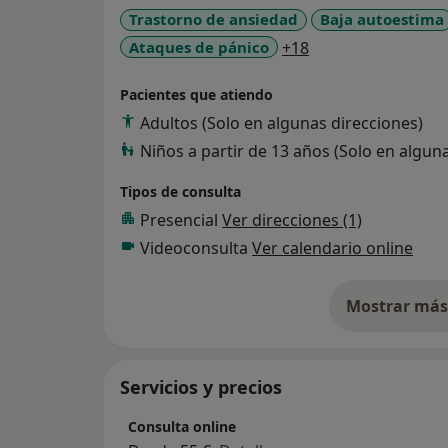
Te invito a que des el paso de iniciar este m
Trastorno de ansiedad
Baja autoestima
descubrimiento personal.
a11y_sr_more_dis
Ataques de pánico
+18
Ante cualquier duda no dudes en contactar
Pacientes que atiendo
correo electrónico.
Adultos (Solo en algunas direcciones)
Niños a partir de 13 años (Solo en algun
Tipos de consulta
Presencial
Ver direcciones (1)
Videoconsulta
Ver calendario online
Mostrar más 
so
Servicios y precios
Consulta online