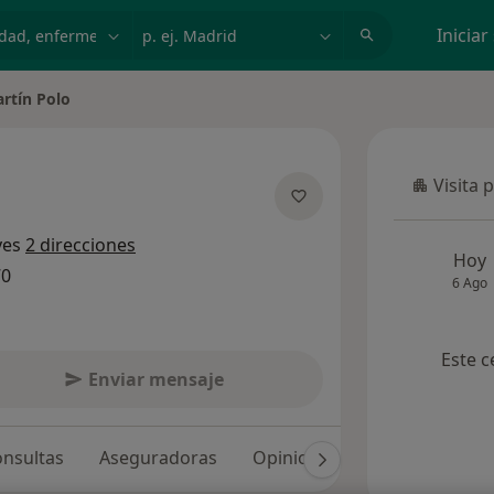
dad, enfermedad o nombre
p. ej. Madrid
Iniciar
rtín Polo
Visita 
Visita p
 las especializaciones
yes
2 direcciones
Hoy
70
6 Ago
Este c
Enviar mensaje
nsultas
Aseguradoras
Opiniones (55)