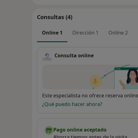
Consultas (4)
Online 1
Dirección 1
Online 2
Consulta online
Disponibilidad
Este especialista no ofrece reserva onlin
¿Qué puedo hacer ahora?
Pago online aceptado
Ahorra tiempo antes de la visita.