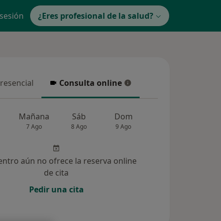
 sesión
¿Eres profesional de la salud?
presencial
Consulta online
resencial
Consulta online
Mañana
Sáb
Dom
Lun
Mar
7 Ago
8 Ago
9 Ago
10 Ago
11 Ag
entro aún no ofrece la reserva online
de cita
Pedir una cita