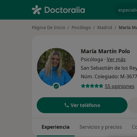
especiali
Página De Inicio
Psicólogo
Madrid
María Ma
María Martín Polo
sobre
Psicóloga
·
Ver más
San Sebastián de los Re
Núm. Colegiado: M-367
55 opiniones
Ver teléfono
Experiencia
Servicios y precios
Co