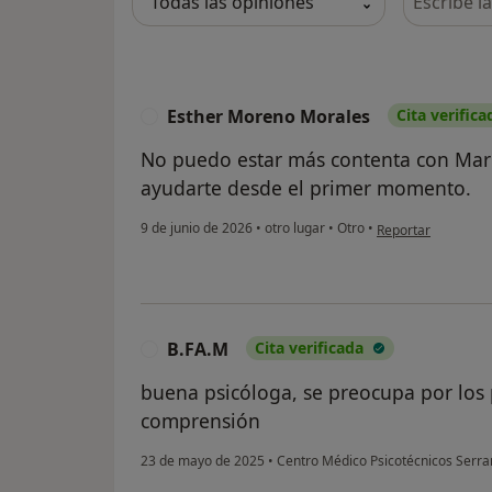
Esther Moreno Morales
Cita verifica
E
No puedo estar más contenta con Marí
ayudarte desde el primer momento.
en opinión del usu
9 de junio de 2026
•
otro lugar
•
Otro
•
Reportar
B.FA.M
Cita verificada
B
buena psicóloga, se preocupa por los p
comprensión
23 de mayo de 2025
•
Centro Médico Psicotécnicos Serr