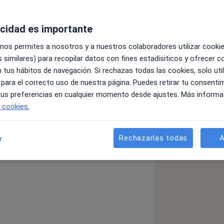
acidad es importante
 nos permites a nosotros y a nuestros colaboradores utilizar cooki
 similares) para recopilar datos con fines estadísiticos y ofrecer 
 tus hábitos de navegación. Si rechazas todas las cookies, solo uti
e mención en clínica y educativa. He
 para el correcto uso de nuestra página. Puedes retirar tu consenti
xperto en Sistémica en población
 tus preferencias en cualquier momento desde ajustes. Más informa
alud mental me parece fundamental
e cookies.
i trabajo es: todos somos únicos. Por
Rechazarlas todas
A
r
justen a las diferentes problemáticas
de la psicología.
e sientas acompañado, escuchado y,
que poder recurrir, y dónde poder ser