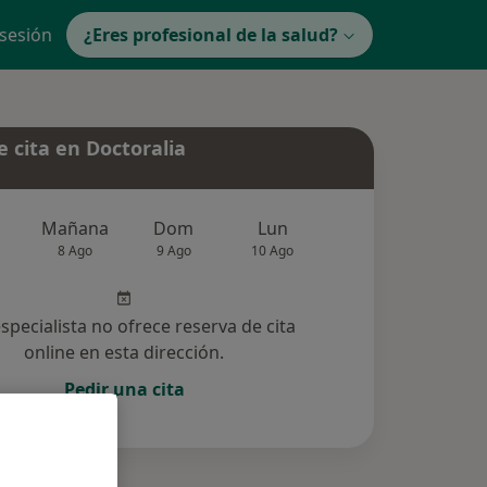
 sesión
¿Eres profesional de la salud?
 cita en Doctoralia
Mañana
Dom
Lun
Mar
Mié
8 Ago
9 Ago
10 Ago
11 Ago
12 Ag
especialista no ofrece reserva de cita
online en esta dirección.
Pedir una cita