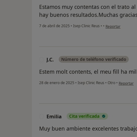
Estamos muy contentas con el trato a
hay buenos resultados.Muchas gracias
en opinión del usua
7 de abril de 2025
•
Isep Clinic Reus
•
•
Reportar
J.C.
Número de teléfono verificado
J
Estem molt contents, el meu fill ha mil
en opinión 
28 de enero de 2025
•
Isep Clinic Reus
•
Otro
•
Reportar
Emilia
Cita verificada
E
Muy buen ambiente excelentes trabaj