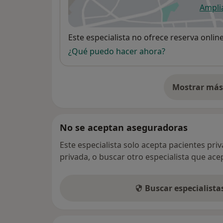
Ampli
se
Disponibilidad
Este especialista no ofrece reserva onlin
¿Qué puedo hacer ahora?
Mostrar más 
so
No se aceptan aseguradoras
Este especialista solo acepta pacientes pri
privada, o buscar otro especialista que ac
Buscar especialist