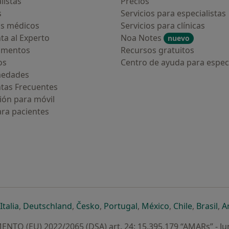
listas
Precios
s
Servicios para especialistas
s médicos
Servicios para clínicas
ta al Experto
Noa Notes
nuevo
amentos
Recursos gratuitos
os
Centro de ayuda para especi
medades
tas Frecuentes
ión para móvil
ara pacientes
ueva pestaña
en una nueva pestaña
e abre en una nueva pestaña
se abre en una nueva pestaña
se abre en una nueva pestaña
se abre en una nueva pestaña
se abre en una nueva p
se abre en una
se abre e
se
Italia
,
Deutschland
,
Česko
,
Portugal
,
México
,
Chile
,
Brasil
,
A
NTO (EU) 2022/2065 (DSA) art. 24: 15.395.179 “AMARs” - Ju