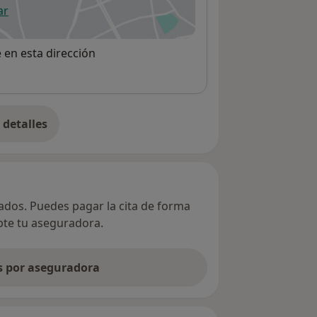
ar
 abre en una nueva pestaña
e en esta dirección
detalles
bre la dirección
vados. Puedes pagar la cita de forma
epte tu aseguradora.
as por aseguradora