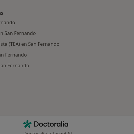
as
ernando
 en San Fernando
ista (TEA) en San Fernando
San Fernando
 San Fernando
ría: Enfermedades más tratadas
Contacto
Doctoralia - Página de inicio
Doctoralia Internet SL