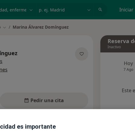
dad, enfermedad o nombre
p. ej. Madrid
Iniciar
o
Marina Álvarez Domínguez
Cambiar de ciudad
Reserva de
Inactivo
ínguez
sobre las especializaciones
s
Hoy
ones
7 Ago
Este 
Pedir una cita
Aseguradoras
Opiniones (3)
acidad es importante