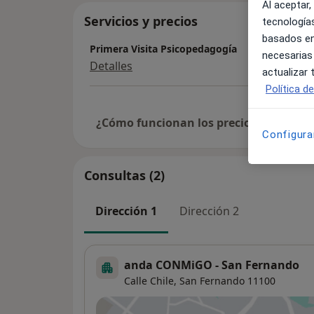
Al aceptar,
Servicios y precios
tecnologías
basados en
Primera Visita Psicopedagogía
necesarias
Detalles
actualizar
Política d
¿Cómo funcionan los precios?
Configura
Consultas (2)
Dirección 1
Dirección 2
anda CONMiGO - San Fernando
Calle Chile,
San Fernando
11100