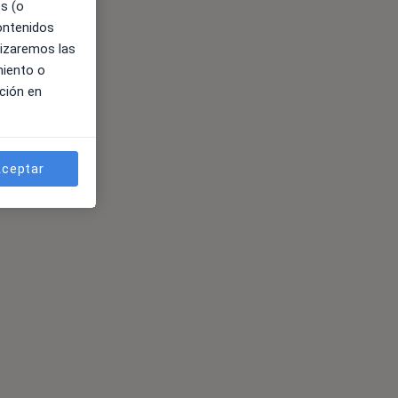
es (o
contenidos
lizaremos las
miento o
ción en
ceptar