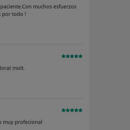
l paciente.Con muchos esfuerzos
 por todo !
rio A.C.
lorat molt.
del usuario J.C.
o muy profecional