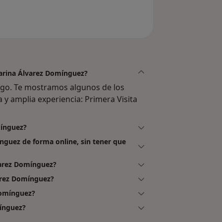
del usuario Emilia
Marina Álvarez Domínguez?
go. Te mostramos algunos de los
a y amplia experiencia: Primera Visita
mínguez?
nguez de forma online, sin tener que
varez Domínguez?
arez Domínguez?
Domínguez?
ínguez?