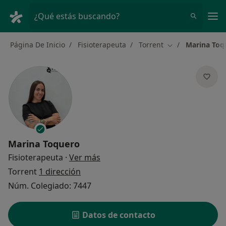
Men
¿Qué estás buscando?
Página De Inicio
Fisioterapeuta
Torrent
Marina Toq
Cambiar de ciud
Marina Toquero
sobre las especializaciones
Fisioterapeuta
·
Ver más
Torrent
1 dirección
Núm. Colegiado: 7447
Datos de contacto