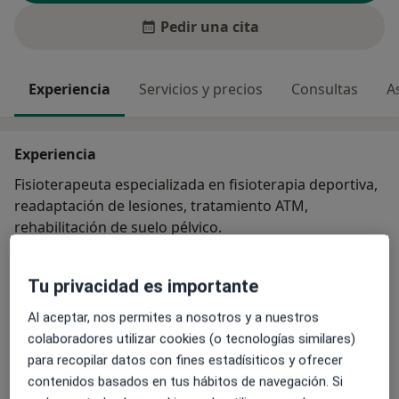
Pedir una cita
Experiencia
Servicios y precios
Consultas
A
Experiencia
Fisioterapeuta especializada en fisioterapia deportiva,
readaptación de lesiones, tratamiento ATM,
rehabilitación de suelo pélvico.
Especialista en:
Tu privacidad es importante
Fisioterapia de atm
Al aceptar, nos permites a nosotros y a nuestros
Readapatación deportiva
colaboradores utilizar cookies (o tecnologías similares)
Fisioterapia invasiva
para recopilar datos con fines estadísiticos y ofrecer
Fisioterapeuta de suelo pélvico
contenidos basados en tus hábitos de navegación. Si
Principales enfermedades tratadas