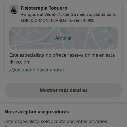
Fisioterapia Toquero
Avinguda al Vedat 21,
Centro médico, planta baja.
EDIFICIO MONTECARLO,
Torrent
46900
Ampliar
se abre en una nueva pestañ
Disponibilidad
Este especialista no ofrece reserva online en esta
dirección
¿Qué puedo hacer ahora?
Mostrar más detalles
sobre la dirección
No se aceptan aseguradoras
Este especialista solo acepta pacientes privados.