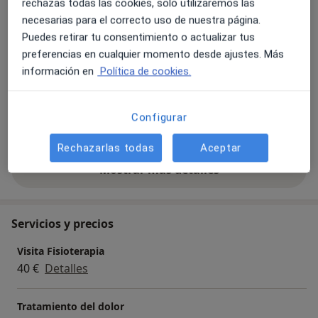
rechazas todas las cookies, solo utilizaremos las
Esguinces
Mareo o vértigo de origen cervical
necesarias para el correcto uso de nuestra página.
Lesiones deportivas
Dolor cervical
Cervicalgia
Puedes retirar tu consentimiento o actualizar tus
preferencias en cualquier momento desde ajustes. Más
a11y_sr_more_diseases
+18
información en
Política de cookies.
Pacientes que atiendo
Adultos
Configurar
Niños
Rechazarlas todas
Aceptar
Mostrar más detalles
sobre la experiencia
Servicios y precios
Visita Fisioterapia
40 €
Detalles
Tratamiento del dolor